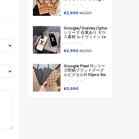
Pixel 11 10 Pro 9a 6 7a
8 9pro Iphone 16 17
Pro Max Galaxy S26
¥2,990
¥4,390
ケースハイブランド フ
ァッションヴィトン定
番プリント ルイヴィト
Google/galaxy/iphone
ンGooglePixel6 Pixel7
シリーズ 在庫あり ガラ
Pixel8 9グーグ熊柄ル
ス素材 ルイヴィトン Lv
ピクセル スマホケース
Google Pixel 10a 10
軽い 薄い ハードケース
Pro Xl 9a 8 7 Galaxy
Iphone/galaxy/xperia/google
A36 S26 Ultra S25 ア
¥2,990
Pixelなど全機種対応
¥3,990
イフォン17 Pro Max 16
Pro15 Pro Max 14 13ケ
ースサムソン ギャラク
Google Pixel 11シリー
シー S26 S25s24 S23
ズ即納ブランドグーグ
Ultraケース ルイヴィト
ルピクセル11 10pro 9a
ン Lv ブランド レディー
8 Pro 7a 9proXL 手帳
ス男性女性 Google
型GalaxyS25 S26 S24
Pixel 10aカバー人気
A55 A54 A53 アイフォ
¥3,990
ン16 15 18 17ケースルイ
ヴィトン コピーPixel 10
9a 9 ProXL8 Pro
6/7/6a 9pro
XLXperia 1v 10viケース
ルイヴィトン ギャラク
シーS25Ultra S24男女
兼用
Iphone/Galaxy/Xperia/Google
Pixelなど全機種対応