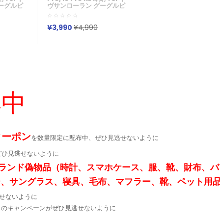
ーグルピ
ヴサンローラン グーグルピ
 8a Pro
クセル10 9 Pro
 15 17エ
XL/9a/8a/7a/6aケース
v サムソン
Xperia 1v 10v Galaxy
¥3,990
¥4,990
ote20ケー
S23 S24 S25 A54 A55
/14/13
A36 グーグルピクセル10
用ジャケ
9Pro XL 8a 7a Iphone 17
15 16 Pro Maxケース ブラ
/Xperia/Google
ンド
対応
Iphone/Galaxy/Google/Xperia/Pixel
など全機種対応
集中
クーポン
を数量限定に配布中、ぜひ見逃せないように
ぜひ見逃せないように
ランド偽物品（時計、スマホケース、服、靴、財布、バ
ー、サングラス、寝具、毛布、マフラー、靴、ペット用
せないように
定↓のキャンペーンがぜひ見逃せないように