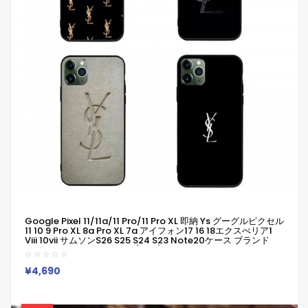
Google Pixel 11/11a/11 Pro/11 Pro XL 即納 Ys グーグルピクセル
11 10 9 Pro XL 8a Pro XL 7a アイフォン17 16 18エクスぺリア1
Viii 10vii サムソンs26 S25 S24 S23 Note20ケース ブランド
Galaxy A55 A54 A36 S26/S25/S24 Ultraケース イヴサンロ
ーラン グーグルピクセル11 10a 9a 8a Pro 7a 6/7/6a/ブランド
ケース
¥4,690