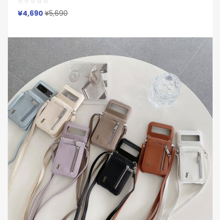
8 8 Pro 9a 10ケース レトロ加工 マルチカードスロット ショルダ
ーストラップ付財布型ケース
¥4,690
¥5,690