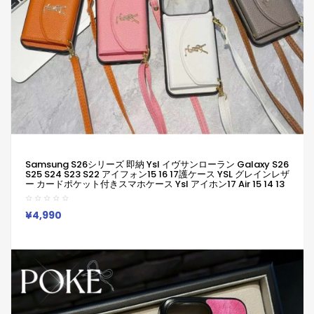
Samsung S26シリーズ 即納 Ysl イヴサンローラン Galaxy S26
S25 S24 S23 S22 アイフォン15 16 17護ケース YSL グレインレザ
ー カードポケット付きスマホケース Ysl アイホン17 Air 15 14 13
Pro サムソン S23 S24 S25 S26 S22 S21 Ultraケース Iphone17
15 14 11 12 13 Pro MaxブランドYsl イヴサンローラン スマホケー
スIphone16 15 ケース 人気付き個性潮
¥4,990