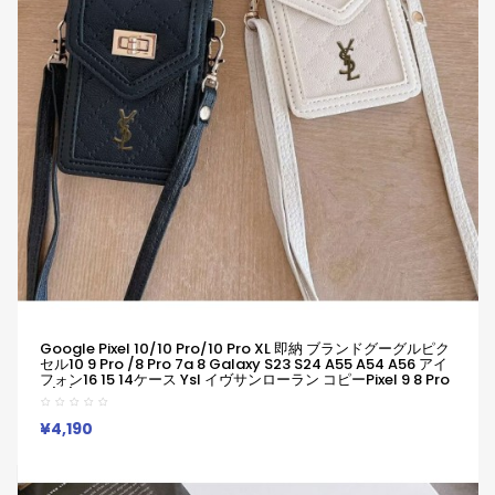
Google Pixel 10/10 Pro/10 Pro XL 即納 ブランドグーグルピク
セル10 9 Pro /8 Pro 7a 8 Galaxy S23 S24 A55 A54 A56 アイ
フォン16 15 14ケース Ysl イヴサンローラン コピーPixel 9 8 Pro
6/7/6a Xperia 1v 10viケース Ysl イヴサンローラン Google
Pixel 6 7 8 8 Pro 9a 10ケースギャラクシーS25 S24 S23 S22
S20+ Ultraケース
¥4,190