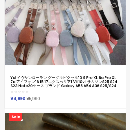
Ysl イヴサンローラン グーグルピクセル10 9 Pro XL 8a Pro XL
7a アイフォン16 15 17エクスぺリア1 Vii 10vii サムソンs25 S24
S23 Note20ケース ブランド Galaxy A55 A54 A36 S25/S24
UltraケースYsl イヴサンローラン ピクセル 8a Pro 7a
6/7/6a/9a 10ブランドケース YSLラグジュアリーストラップケ
ース Iphone/Galaxy/Xperia/Google Pixelなど全機種対応
¥4,990
¥5,990
Sale