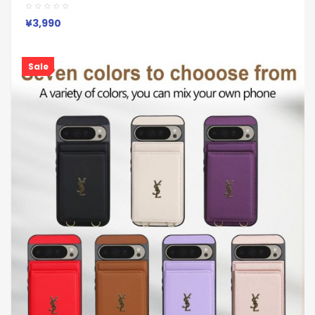
ブランド Galaxy A55 A54 A36 S25/S24 Ultraケース 保護カバ
ー男女兼用ジャケット型人気
Iphone/Galaxy/Xperia/Google Pixelなど全機種対応
¥3,990
Sale