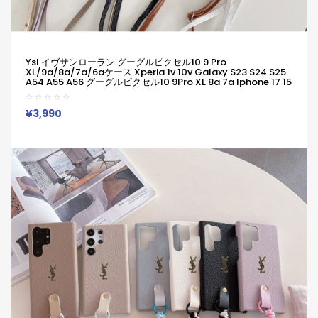
Ysl イヴサンローラン グーグルピクセル10 9 Pro
XL/9a/8a/7a/6aケース Xperia 1v 10v Galaxy S23 S24 S25
A54 A55 A56 グーグルピクセル10 9Pro XL 8a 7a Iphone 17 15
16 Pro Maxケース Ysl イヴサンローラン ブランドGoogle Pixel
6a 7a 8a 8 Pro 9a 10スマホケース
Iphone/Galaxy/Google/Xperia/Pixelなど全機種対応
¥3,990