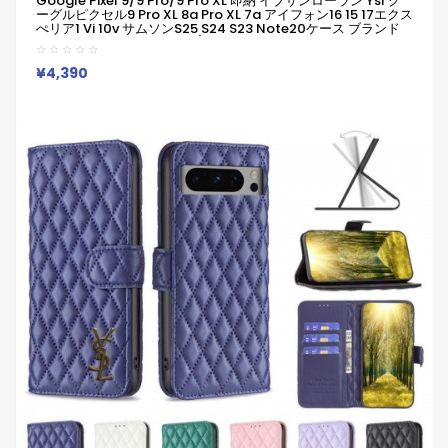
Google Pixel 9/9 Pro/9 Pro XL 即納 イブサンローラン Ysl グ
ーグルピクセル9 Pro XL 8a Pro XL 7a アイフォン16 15 17エクス
ぺリア1 Vi 10v サムソンs25 S24 S23 Note20ケース ブランド
Galaxy A55 A54 A56 S25/S24 Ultraケースイブサンローラン
Yslピクセル 8a Pro 7a 6/7/6a/9a ブランドケース Iphone17
16 15/14/13 保護カバー男女兼用
¥4,390