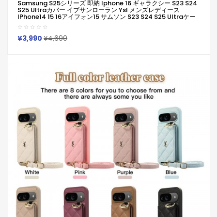
Samsung S25シリーズ 即納 Iphone 16 ギャラクシー S23 S24
S25 Ultraカバー イブサンローラン Ysl メンズレディース
IPhone14 15 16アイフォン15 サムソン S23 S24 S25 Ultraケー
ス イブサンローラン Ysl IPhone 14 Pro IPhone 15 IPhone SE
第3世代 IPhone8 IPhone7 スマホケース アイホン14 15プロマッ
クスケース 新作 芸能人愛用
¥3,990
¥4,690