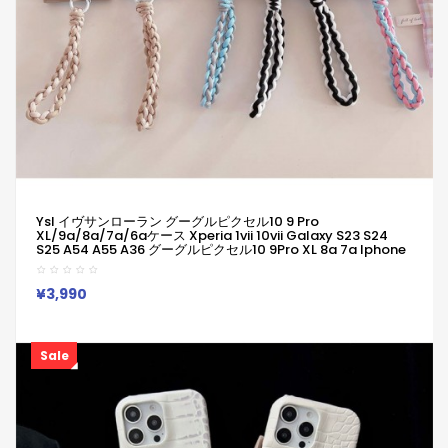
Ysl イヴサンローラン グーグルピクセル10 9 Pro
XL/9a/8a/7a/6aケース Xperia 1vii 10vii Galaxy S23 S24
S25 A54 A55 A36 グーグルピクセル10 9Pro XL 8a 7a Iphone
17 15 16 Pro Maxケース Ysl イヴサンローラン ブランドGoogle
Pixel 9a 10 6a 7a 8a 8 Pro スマホケースYSL クラシック メタル
ロゴ×マルチカラー ブレイド ストラップ！
¥3,990
Sale