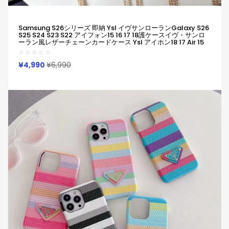
Samsung S26シリーズ 即納 Ysl イヴサンローランGalaxy S26
S25 S24 S23 S22 アイフォン15 16 17 18護ケースイヴ・サンロ
ーラン風レザーチェーンカードケース Ysl アイホン18 17 Air 15
14 13 Pro サムソン S23 S24 S25 S26 S22 S21 UltraケースYsl
イヴサンローラン Iphone17 15 14 11 12 13 Pro Maxブランド ス
マホケース
¥4,990
¥6,990