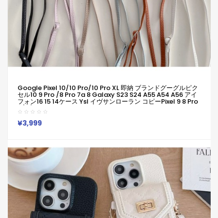
Google Pixel 10/10 Pro/10 Pro XL 即納 ブランドグーグルピク
セル10 9 Pro /8 Pro 7a 8 Galaxy S23 S24 A55 A54 A56 アイ
フォン16 15 14ケース Ysl イヴサンローラン コピーPixel 9 8 Pro
6/7/6a Xperia 1v 10viケース Ysl イヴサンローラン Google
Pixel 6 7 8 8 Pro 9a 10ケースギャラクシーS25 S24 S23 S22
S20+ Ultraケース
¥3,999