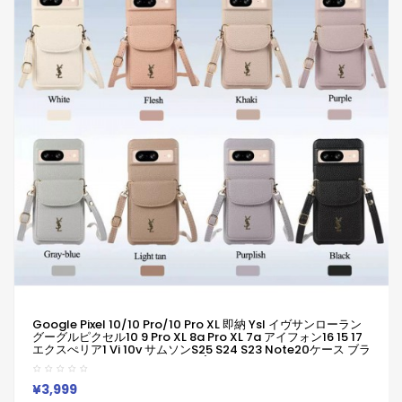
Google Pixel 10/10 Pro/10 Pro XL 即納 Ysl イヴサンローラン
グーグルピクセル10 9 Pro XL 8a Pro XL 7a アイフォン16 15 17
エクスぺリア1 Vi 10v サムソンs25 S24 S23 Note20ケース ブラ
ンド Galaxy A55 A54 A56 S25/S24 UltraケースYsl イヴサン
ローランピクセル 8a Pro 7a 6/7/6a/9a 10ブランドケース
Iphone17 16 15/14/13 保護カバー
¥3,999