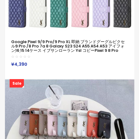
Google Pixel 9/9 Pro/9 Pro XL 即納 ブランドグーグルピクセ
ル9 Pro /8 Pro 7a 8 Galaxy S23 S24 A55 A54 A53 アイフォ
ン16 15 14ケース イブサンローラン Ysl コピーPixel 9 8 Pro
6/7/6a Xperia 1v 10viケース イブサンローラン Ysl Google
Pixel 6 7 8 8 Pro 9aケースギャラクシーS25 S24 S23 S22
S20+ Ultraケース
¥4,390
Sale