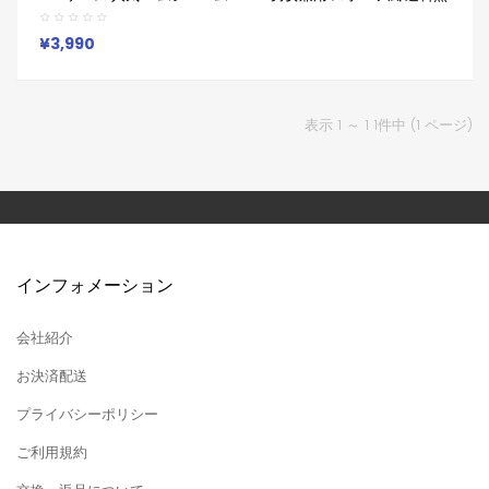
料 激安 ファッション エムシーエム Mcm ブランドairpods4
3/2/1 Pro2 Galaxy Buds 3 Pro 2ケースメンズ レデイーズ
¥3,990
表示 1 ～ 1 1件中 (1 ページ)
インフォメーション
会社紹介
お決済配送
プライバシーポリシー
ご利用規約