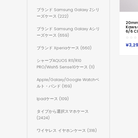
ブランド Samsung Galaxy Zシリ
ーズケース (222)
20m
Kaws
ブランド Samsung Galaxy Aシリ
6/6 C
ーズケース (659)
バンド
ウォッチ1
5バンド
¥3,2
ブランド Xperiaケース (660)
ブラン
防汗 
Gala
シャープAQUOS R11/R10
対応
PRO/wish5 Sense10ケース (11)
Apple/galaxy/google Watchベ
ルト・バンド (169)
Ipadケース (109)
タイプから選択スマホケース
(2424)
ワイヤレス イヤホンケース (318)