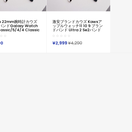
m 22mm腕時計カウズ
激安ブランドカウズ Kawsア
バンドGalaxy Watch
ップルウォッチ11 10 9 ブラン
lassic/5/4/4 Classic
ドバンド Ultra 2 Se2バンド
 カウズ Kawsアップル
Samsung Galaxy Watch
1 10 9 Ultra2 8 7 6
6/5/4 バンド カウズ Kaws
 49mm 45mm ハイ
40mm 44mm/Galaxy
90
¥2,999
¥4,290
ド柔らかい 通気性 防水
Watch 6 Classic 43mm
男女兼用
47mm/5 Pro 45mm交換ベ
xy/appleなどウォッチ
ルトカウズ Kaws
Galaxy/appleなどウォッチ
対応