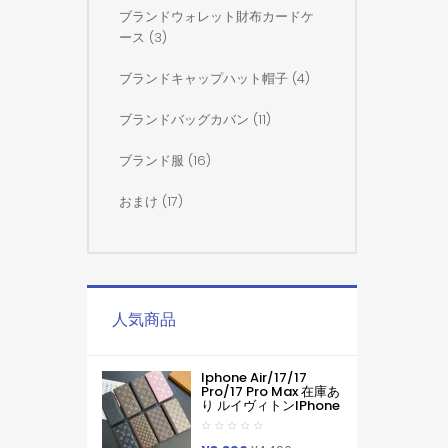
ブランドウォレット財布カードケ
ース (3)
ブランドキャップハット帽子 (4)
ブランドバッグカバン (11)
ブランド服 (16)
おまけ (17)
人気商品
Iphone Air/17/17
Pro/17 Pro Max 在庫あ
り ルイヴィトンiPhone
Air 17pro Max 16 15
Pro Maxケース手帳型
ブランドグッチカード