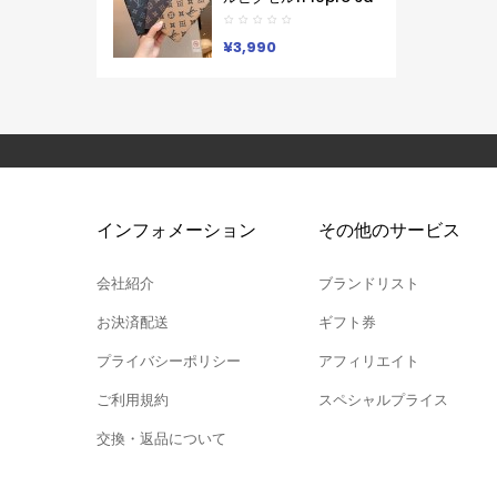
ン Lv ブランド レディー
8 Pro 7a 9proXL 手帳
ス男性女性 Google
型GalaxyS25 S26 S24
Pixel 10aカバー人気
A55 A54 A53 アイフォ
¥3,990
ン16 15 18 17ケースルイ
ヴィトン コピーPixel 10
9a 9 ProXL8 Pro
6/7/6a 9pro
XLXperia 1v 10viケース
ルイヴィトン ギャラク
シーS25Ultra S24男女
兼用
Iphone/Galaxy/Xperia/Google
Pixelなど全機種対応
インフォメーション
その他のサービス
会社紹介
ブランドリスト
お決済配送
ギフト券
プライバシーポリシー
アフィリエイト
ご利用規約
スペシャルプライス
交換・返品について