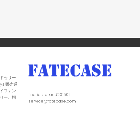
ドセリー
ysl販売通
イフォン
line id：brand201501
りー、帽
service@fatecase.com