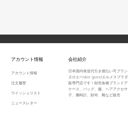
アカウント情報
会社紹介
日本国内発送代引き後払い可ブラン
アカウント情報
ヌロエベdior gucciエルメスプラダ
注文履歴
販専門店です！卸売各種ブランドア
ケース、バッグ、服、ヘアアクセサ
ウイッシュリスト
子、腕時計、財布、靴など販売
ニュースレター