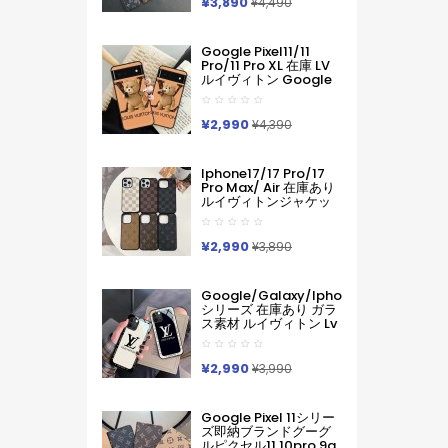
¥3,890
¥4,490
入れ IPhone17 16 15 14
Pro Max ケース手帳型
Iphone11 12 13 14 手帳
Google Pixel11/11
型ケース メンズ本革製
Pro/11 Pro XL 在庫 LV
スマホケース アイフォ
ルイヴィトン Google
ン15 14 13 Pro Max 手
Pixel 11 10 Pro 9a 6 7a
帳 携帯ケース
8 9pro Iphone 16 17
Pro Max Galaxy S26
¥2,990
¥4,390
ケースハイブランド フ
ァッションヴィトン定
番プリント ルイヴィト
Iphone17/17 Pro/17
ンGooglePixel6 Pixel7
Pro Max/ Air 在庫あり
Pixel8 9グーグ熊柄ル
ルイヴィトンジャケッ
ピクセル スマホケース
ト型モノグラムダミエ
軽い 薄い ハードケース
アイホンケース17 16 15
Iphone/galaxy/xperia/google
14 Pro Max 15 Plus 激
¥2,990
Pixelなど全機種対応
¥3,890
安革製メンズレディー
ス対応iphone17pro
Max 16 15 Pro Maxケー
Google/galaxy/iphone
スカバー
シリーズ 在庫あり ガラ
ス素材 ルイヴィトン Lv
Google Pixel 10a 10
Pro Xl 9a 8 7 Galaxy
A36 S26 Ultra S25 ア
¥2,990
¥3,990
イフォン17 Pro Max 16
Pro15 Pro Max 14 13ケ
ースサムソン ギャラク
Google Pixel 11シリー
シー S26 S25s24 S23
ズ即納ブランドグーグ
Ultraケース ルイヴィト
ルピクセル11 10pro 9a