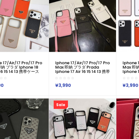
 17/air/17 Pro/17 Pro
Iphone 17/air/17 Pro/17 Pro
Iphone 1
即納 プラダ Iphone 18
Max 即納 プラダ Prada
Max 即納
r 16 15 14 13 携帯ケース
Iphone 17 Air 16 15 14 13 携帯
Iphone 1
 サフィアーノ三角ロゴ
ケースプラダ Prada アイホン
ケースプラ
ースプラダ Prada アイ
17 16 14 15 Pro Max Air ケー
17 16 14
7 16 14 15 Pro Max
スカバー 芸能人愛用 上品 プ
スカバー
90
¥3,990
¥3,990
 ケースカバー 芸能人愛用
ラダ Prada Iphone17 Pro
ラダ Prad
ラダ Iphone17 18pro
Max 16 15 14 13pro Maxケー
Max 16 
6 15 14 13pro Maxケー
ス プラダ Prada アイホン 17
ス プラダ
ダ アイホン 18 17e 16
16 15 14 13 12 Airケース プラ
16 15 1
Sale
 13 12 Airケース 全面保護
ダ トライアングル ロゴ 再
保護限定
 ビジネス風
現！