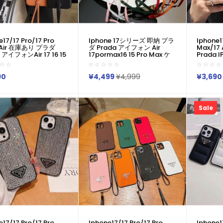
e17/17 Pro/17 Pro
Iphone 17シリーズ 即納 プラ
Iphone1
 Air 在庫あり プラダ
ダ Prada アイフォン Air
Max/1
 アイフォンair 17 16 15
17pormax16 15 Pro Max ケ
Prada I
Max 15ケース革製
ース Iphone15 Plus 16 Pro
16pro
 17pro 16 15 Plus 15
Max 15 14 13 12 17 Pro Max
ダ Prada
x 14 13 12 11 Pro Max
Xs Maxケース ブランド レデ
プロマッ
90
¥4,499
¥4,999
¥3,690
axケース ブランド レデ
ィース男性女性 人気かわいい
ダ Prada
男性女性 人気かわいい
ビジネスマン用高級 プラダ
17prom
スマン用高級 プラダ
Prada アイフォン17 15 16
カバー売れ
a アイフォン15カバー
Proカバー
12pro
Sale
e17/17 Pro/17 Pro
Iphone17/17 Pro/17 Pro
Iphone1