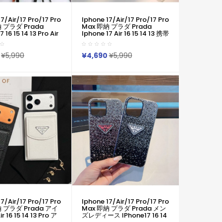
7/air/17 Pro/17 Pro
Iphone 17/air/17 Pro/17 Pro
 プラダ Prada
Max 即納 プラダ Prada
7 16 15 14 13 Pro Air
Iphone 17 Air 16 15 14 13 携帯
e 16 15 Pro 8 SE ケ
ケースプラダ 逆三角形ロゴ シ
Prada IPhone17
ョルダーカードケース Prada
15 16 Pro Maxケース 女
アイホン17 16 14 15 Pro Max
¥5,990
¥4,690
¥5,990
いい おしゃれ プラダ
Air ケースカバー 芸能人愛用
イフォン17 Air 16 15
上品 Prada Iphone17 Pro
13 12 Pro Max 11 Pro
Max 16 15 14 13pro Maxケー
 スマホケース
ス プラダ アイホン 17e 16 15
14 13 12 Airケース 全面保護限
定版 ビジネス風
7/air/17 Pro/17 Pro
Iphone 17/air/17 Pro/17 Pro
納 プラダ Prada アイ
Max 即納 プラダ Prada メン
r 16 15 14 13 Pro ア
ズレディース IPhone17 16 14