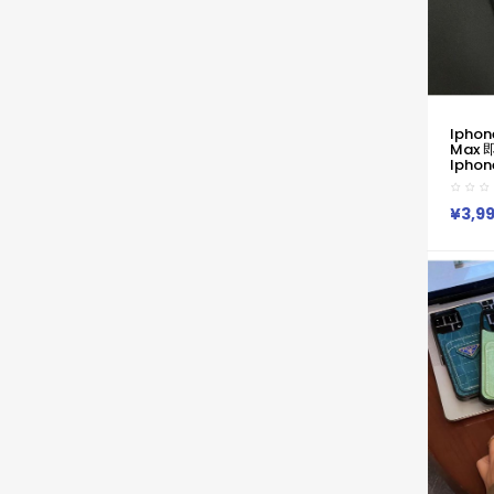
Iphone
Max 
Iphone
ケース
ロゴ ス
イホン17
¥3,9
ケース
Iphone
13pr
Prada
13 1
版 ビ