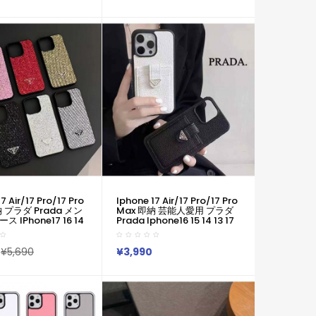
Maxケース IPhone 17
ラダ Prada アイホン13 15 16
バー売れ筋 Iphone 17
スマホケース 売れ筋 皮製
/16 Pro Max携帯ケー
Iphone 17 15pro/16 Pro Max
14 13 携帯ケース 合わせ易い
7 Air/17 Pro/17 Pro
Iphone 17 Air/17 Pro/17 Pro
納 プラダ Prada メン
Max 即納 芸能人愛用 プラダ
 IPhone17 16 14
Prada Iphone16 15 14 13 17
ォン15 16 Pro Max
携帯ケースプラダ Prada アイ
ダ Prada IPhone
ホン17 16 14 15 Pro Max ケー
6 14 Pro IPhone16 15
スカバー 上品 プラダ Prada
¥5,690
¥3,990
 SE 第3世代 IPhone8
Iphone17 Air 16 15 14 13pro
e7 スマホケース アイホ
Maxケースカジュアル アイホ
r 16 14 15プロマックス
ン16 15 14 13 12 17 Airケース
新作 芸能人愛用
全面保護限定版 ビジネス風