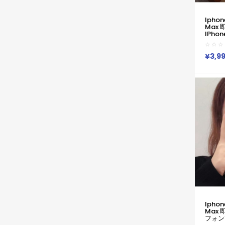
Iphone
Max 
IPhone
IPhone
スプラダ 
14 15
¥3,9
かわい
Prada
14 Plu
XR X
Iphone
Max 
フォン1