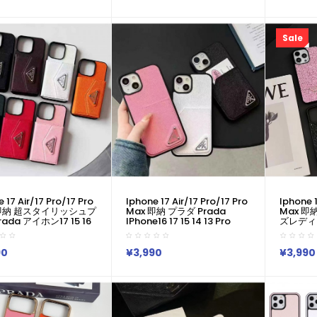
しゃれ プラダ Prada
Iphone14 15 16 Pro Max 17
16 Pro 
 15 14 Plus 13 12
ケース IPhone 13 14 15カバー
14 15カ
ax 11 Pro XR XS スマホ
売れ筋 Iphone 17 14 15
15 Pro
Pro/16 Pro Max携帯ケース
ス
Sale
 17 Air/17 Pro/17 Pro
Iphone 17 Air/17 Pro/17 Pro
Iphone 1
 即納 超スタイリッシュプ
Max 即納 プラダ Prada
Max 即
rada アイホン17 15 16
IPhone16 17 15 14 13 Pro
ズレディース
Max携帯ケース 大人気 プ
IPhone16 15 17 Pro 8 SE ケー
15 アイフ
ada IPhone 17 Air 15
スプラダ Prada IPhone14 15
ケース プラ
lus ケース カジュアル プ
16 Pro Maxケース 女子 かわ
17 Air 1
90
¥3,990
¥3,990
rada アイホン13 15 16
いい おしゃれ プラダ Prada
IPhone
ケース 売れ筋 皮製
アイフォン17 Air 16 15 14
IPhon
e 17 15pro/16 Pro Max
Plus 13 12 Pro Max 11 Pro XR
ン17 Ai
3 携帯ケース 合わせ易い
XS スマホケース
ケース 