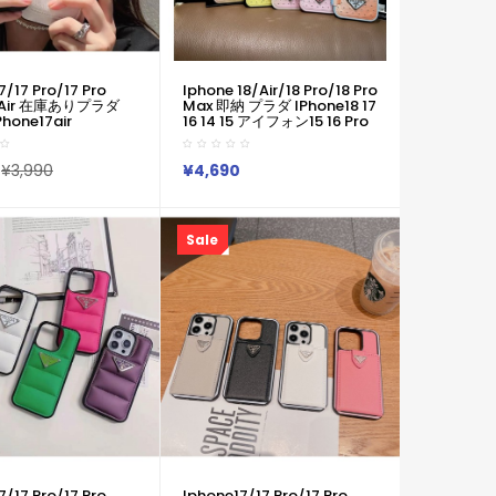
7/17 Pro/17 Pro
Iphone 18/air/18 Pro/18 Pro
7 Air 在庫ありプラダ
Max 即納 プラダ IPhone18 17
Phone17air
16 14 15 アイフォン15 16 Pro
max15ケース 豪華 プラ
Maxケース メンズレディース
 IPhone17 16 15 14
Prada IPhone Air 18 17 16 14
クス 携帯ケース プラ
Pro IPhone16 15 IPhone SE
¥3,990
¥4,690
 Iphone14 15 16
第4世代 IPhone13 IPhone12
ax ケース IPhone 13
スマホケース Prada アイホン
筋 Iphone
Air 18 17e 16 14 15 プロマック
/15promax携帯ケース
スケースプラダグラデーショ
Sale
ンラインストーン折りたたみ
スマホケース
7/17 Pro/17 Pro
Iphone17/17 Pro/17 Pro