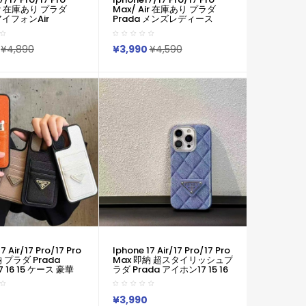
Air 在庫あり プラダ
Max/ Air 在庫あり プラダ
 アイフォンair
Prada メンズレディース
x 16 15 Pro Max 16
IPhone16 14 15 アイフォン15
 Iphone17 15 Plus
16 Pro Maxケース プラダ
ax 15 14 13 12 11 Pro
Prada IPhone 16 14 Pro
¥4,890
¥3,990
¥4,590
s Maxケース ブランド
IPhone16 15 IPhone SE 第3
ス男性女性 人気かわ
世代 IPhone8 IPhone7 スマ
ネスマン用高級 プラ
ホケース アイホン16 14 15プ
a アイフォン15 16
ロマックスケース 新作 芸能人
ー
愛用
7 Air/17 Pro/17 Pro
Iphone 17 Air/17 Pro/17 Pro
 プラダ Prada
Max 即納 超スタイリッシュプ
17 16 15 ケース 豪華
ラダ Prada アイホン17 15 16
da IPhone16 15 14
Pro Max携帯ケース 大人気 プ
r プロマックス 携帯ケー
ラダ Prada IPhone 17 Air 15
Prada Iphone17 15
16 Plus ケース カジュアル プ
¥3,990