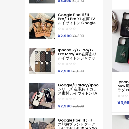
いい お
¥3,890
¥4,490
入れ IPhone17 16 15 14
アイフォン
Pro Max ケース手帳型
Pro M
Iphone11 12 13 14 手帳
ケース
Google Pixel11/11
型ケース メンズ本革製
Pro/11 Pro XL 在庫 LV
スマホケース アイフォ
ルイヴィトン Google
ン15 14 13 Pro Max 手
Pixel 11 10 Pro 9a 6 7a
帳 携帯ケース
8 9pro Iphone 16 17
Pro Max Galaxy S26
¥2,990
¥4,390
ケースハイブランド フ
ァッションヴィトン定
番プリント ルイヴィト
Iphone17/17 Pro/17
ンGooglePixel6 Pixel7
Pro Max/ Air 在庫あり
Pixel8 9グーグ熊柄ル
ルイヴィトンジャケッ
ピクセル スマホケース
ト型モノグラムダミエ
軽い 薄い ハードケース
アイホンケース17 16 15
Iphone/galaxy/xperia/google
14 Pro Max 15 Plus 激
¥2,990
Pixelなど全機種対応
¥3,890
安革製メンズレディー
ス対応iphone17pro
Iphone
Max 16 15 Pro Maxケー
Google/galaxy/iphone
Max
スカバー
シリーズ 在庫あり ガラ
ラダ P
ス素材 ルイヴィトン Lv
Pro 
Google Pixel 10a 10
ラダ Pr
Pro Xl 9a 8 7 Galaxy
16 P
¥3,9
A36 S26 Ultra S25 ア
¥2,990
ラダ P
¥3,990
イフォン17 Pro Max 16
スマホ
Pro15 Pro Max 14 13ケ
Iphon
ースサムソン ギャラク
14 1
Google Pixel 11シリー
シー S26 S25s24 S23
ズ即納ブランドグーグ
Ultraケース ルイヴィト
ルピクセル11 10pro 9a