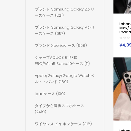
ブランド Samsung Galaxy Zシリ
ーズケース (221)
Iphon
ブランド Samsung Galaxy Aシリ
Max/
Prada
ーズケース (657)
Pro 
Iphone
Pro Ma
¥4,3
ブランド Xperiaケース (658)
Xs M
ィース
ビジネ
シャープAQUOS R11/R10
Prad
PRO/wish5 Sense10ケース (11)
Apple/galaxy/google Watchベ
ルト・バンド (169)
Ipadケース (109)
タイプから選択スマホケース
(2419)
ワイヤレス イヤホンケース (318)
Iphon