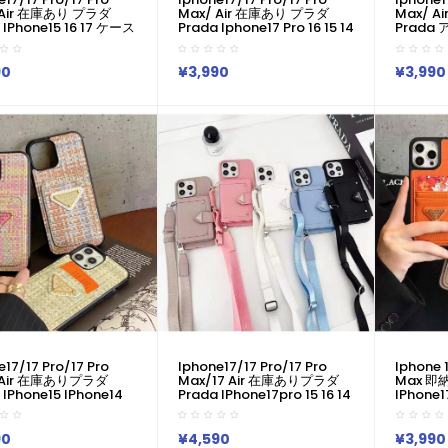
 Air 在庫あり プラダ
Max/ Air 在庫あり プラダ
Max/ 
 IPhone15 16 17 ケース
Prada Iphone17 Pro 16 15 14
Prada
ラダ Prada IPhone
13携帯ケース 男女兼用 革製
17Proma
7 16 15 14プロマックス 携
ベルト付き プラダprada アイ
Plusケース
 プラダ Prada
ホン14 15 Pro Max 16pro
16 Pro M
90
¥3,990
¥3,990
e14 15 16pro Max 17
Max 17 ケースカバー 上品 プ
Max X
ース IPhone 13 カバー売
ラダprada Iphone 15 14
レディー
phone
13pro Maxケース Lvカジュア
いいビジ
o/15promax携帯ケース
ル アイホン 12 11ケース 全面
ダ Prad
保護限定版 ビジネス風
Proカバ
e17/17 Pro/17 Pro
Iphone17/17 Pro/17 Pro
Iphone 1
 Air 在庫ありプラダ
Max/17 Air 在庫ありプラダ
Max 即納
 IPhone15 IPhone14
Prada IPhone17pro 15 16 14
IPhone
 IPhone15 11 Pro 8 SE
ケース 豪華 プラダ Prada
プラダ Pra
プラダ Prada
IPhone16 15 14プロマックス
17 Ai
ne14 15ケース 女子 かわ
携帯ケース プラダ Prada
ス プラダ 
90
¥4,590
¥3,990