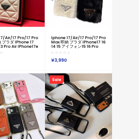
7/air/17 Pro/17 Pro
Iphone 17/air/17 Pro/17 Pro
 プラダ IPhone 17
Max 即納 プラダ IPhone17 16
 13 Pro Air IPhone17e
14 15 アイフォン15 16 Pro
ro 8 SE ケース Prada
Maxケース プラダのファー三
 Air 14 15 16 Pro
角ロゴケース メンズレディー
ース プラダ風キルティ
ス Prada IPhone Air 17 16 14
¥3,990
イアングルロゴケー
Pro IPhone16 15 IPhone SE
a アイフォン17 Air 16
第4世代 IPhone13 IPhone12
us 13 12 Pro Max 11
スマホケース プラダ アイホン
R XS スマホケース
Air 17 16 14 15 プロマックスケ
Sale
ース 新作 芸能人愛用