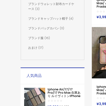
Max/
ブランドウォレット財布カードケ
Prada
ース (3)
豪華 プ
Air 1
帯ケース
¥3,9
ブランドキャップハット帽子 (4)
Iphon
Airケ
れ筋 I
ブランドバッグカバン (11)
12pr
ブランド服 (16)
おまけ (17)
人気商品
Iphon
Iphone Air/17/17
Max/
Pro/17 Pro Max 在庫あ
Prada
り ルイヴィトンiPhone
13 Pro
Air 17pro Max 16 15
ケース
Pro Maxケース手帳型
IPho
¥3,9
ブランドグッチカード