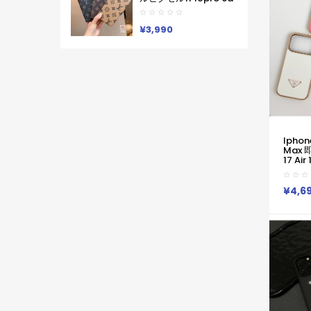
ン Lv ブランド レディー
8 Pro 7a 9proXL 手帳
ス男性女性 Google
型GalaxyS25 S26 S24
Pixel 10aカバー人気
A55 A54 A53 アイフォ
¥3,990
ン16 15 18 17ケースルイ
ヴィトン コピーPixel 10
9a 9 ProXL8 Pro
6/7/6a 9pro
XLXperia 1v 10viケース
ルイヴィトン ギャラク
シーS25Ultra S24男女
兼用
Iphone/Galaxy/Xperia/Google
Pixelなど全機種対応
Iphone
Max 
17 Ai
プラダ
金縁ケ
ホン18 1
¥4,6
Air
上品 プ
Max 1
ス プラ
15 14
限定版