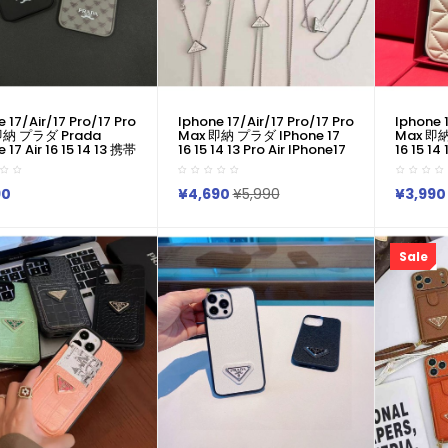
 17/air/17 Pro/17 Pro
Iphone 17/air/17 Pro/17 Pro
Iphone 1
即納 プラダ Prada
Max 即納 プラダ IPhone 17
Max 即納
 17 Air 16 15 14 13 携帯
16 15 14 13 Pro Air IPhone17
16 15 14
プラダ トライアングル
16 15 Pro 8 SE ケース プラダ
16 15 P
マホケース Prada ア
風クリスタルエンボス / グレ
IPhone17
 16 14 15 Pro Max Air
インレザー調トライアングル
Maxケ
90
¥4,690
¥5,990
¥3,990
カバー Prada
ロゴメタルチェーン付きケー
ングトラ
17 Pro Max 16 15 14
ス Prada IPhone17 Air 14 15
ス Prad
o Maxケース プラダ
16 Pro Maxケース プラダ ア
15 14 Pl
 アイホン 17e 16 15 14
イフォン17 Air 16 15 14 Plus
Pro X
Sale
2 Airケース 全面保護限定
13 12 Pro Max 11 Pro XR XS
ジネス風
スマホケース