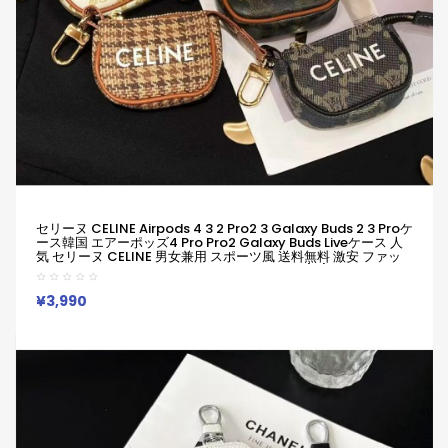
セリーヌ CELINE Airpods 4 3 2 Pro2 3 Galaxy Buds 2 3 Proケ
ース韓国 エアーポッズ4 Pro Pro2 Galaxy Buds Liveケース 人
気 セリーヌ CELINE 男女兼用 スポーツ風 送料無料 激安 ファッ
ション セリーヌ CELINE ブランドairpods4 3/2/1 Pro2
Galaxy Buds 3 Pro 2ケースメンズ レデイーズ
¥3,990