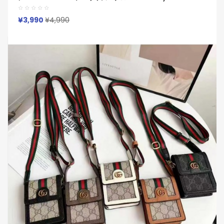
カバー レディースメンズ 耐衝撃 ルイヴィトン Louis Vuittonエ
アーポッズ プロ 2 Airpods 2 3 4 Pro2 Galaxy Buds 2 Buds 2
Pro Galaxy Buds Liveケース
¥3,990
¥4,990