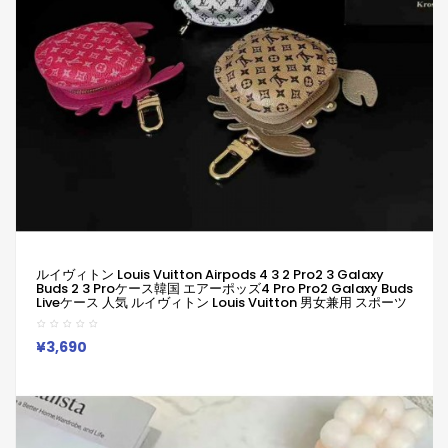
ルイヴィトン Louis Vuitton Airpods 4 3 2 Pro2 3 Galaxy
Buds 2 3 Proケース韓国 エアーポッズ4 Pro Pro2 Galaxy Buds
Liveケース 人気 ルイヴィトン Louis Vuitton 男女兼用 スポーツ
風 送料無料 激安 ファッション ルイヴィトン Louis Vuitton ブラ
ンドairpods4 3/2/1 Pro2 Galaxy Buds 3 Pro 2ケースメンズ
レデイーズ
¥3,690