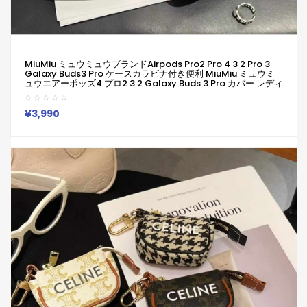
MiuMiu ミュウミュウブランドairpods Pro2 Pro 4 3 2 Pro 3
Galaxy Buds3 Pro ケースカラビナ付き便利 MiuMiu ミュウミ
ュウエアーポッズ4 プロ2 3 2 Galaxy Buds 3 Pro カバー レディ
ースメンズ 耐衝撃 MiuMiu ミュウミュウエアーポッズ プロ 2
Airpods 2 3 4 Pro2 Galaxy Buds 2 Buds 2 Pro Galaxy Buds
Liveケース
¥3,990