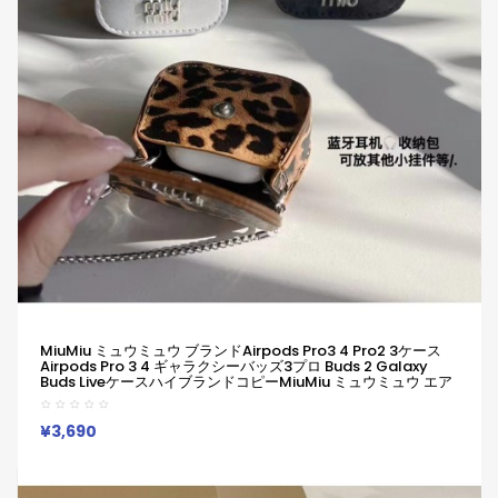
MiuMiu ミュウミュウ ブランドAirpods Pro3 4 Pro2 3ケース
Airpods Pro 3 4 ギャラクシーバッズ3プロ Buds 2 Galaxy
Buds LiveケースハイブランドコピーMiuMiu ミュウミュウ エア
ーポッズ 4 3 2 Pro2 3 Galaxy Buds 3 Pro 2 Galaxy Buds Live
ケースブランドレディースハイブランドMiuMiu ミュウミュウ エ
アーポッズpro2 3 4ケースジャケット
¥3,690