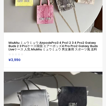
MiuMiu ミュウミュウ AirpodsPro3 4 Pro1 2 3 4 Pro2 Galaxy
Buds 2 3 Proケース韓国 エアーポッズ4 Pro Pro2 Galaxy Buds
Liveケース 人気 MiuMiu ミュウミュウ 男女兼用 スポーツ風 送料
無料 激安 ファッション MiuMiu ミュウミュウ ブランド
Airpods4 3/2/1 Pro2 Galaxy Buds 3 Pro 2ケースメンズ レデ
イーズ
¥3,990