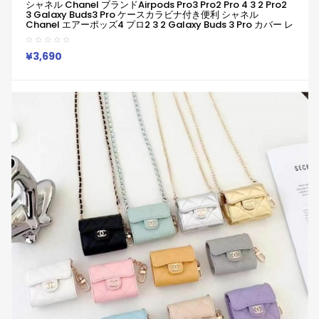
シャネル Chanel ブランドairpods Pro3 Pro2 Pro 4 3 2 Pro2
3 Galaxy Buds3 Pro ケースカラビナ付き便利 シャネル
Chanel エアーポッズ4 プロ2 3 2 Galaxy Buds 3 Pro カバー レ
ディースメンズ 耐衝撃 シャネル Chanel エアーポッズ プロ 2
Airpods 2 3 4 Pro2 Galaxy Buds 2 Buds 2 Pro Galaxy Buds
Liveケース 用
¥3,690