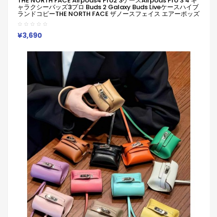
THE NORTH FACE Airpods4 Pro2 3ケースAirpods Pro 3 4 ギ
ャラクシーバッズ3プロ Buds 2 Galaxy Buds Liveケースハイブ
ランドコピーTHE NORTH FACE ザノースフェイス エアーポッズ
4 3 2 Pro2 3 Galaxy Buds 3 Pro 2 Galaxy Buds Liveケースブ
ランドレディースハイ ノースフェイス ネオンカラーエアポッド
ケース！
¥3,690