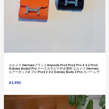
エルメス Hermesブランドairpods Pro3 Pro2 Pro 4 3 2 Pro2
Galaxy Buds3 Pro ケースカラビナ付き便利 エルメス Hermes
エアーポッズ4 プロ Pro3 2 3 2 Galaxy Buds 3 Pro カバー レデ
ィースメンズ 耐衝撃 エルメス Hermesエアーポッズ プロ 2
Airpods 2 3 4 Pro2 Galaxy Buds 2 Buds 2 Pro Galaxy Buds
Liveケース 用
¥3,990