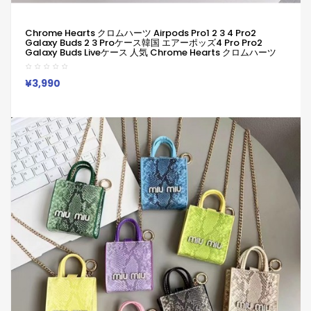
Chrome Hearts クロムハーツ Airpods Pro1 2 3 4 Pro2
Galaxy Buds 2 3 Proケース韓国 エアーポッズ4 Pro Pro2
Galaxy Buds Liveケース 人気 Chrome Hearts クロムハーツ
男女兼用 スポーツ風 送料無料 激安 ファッション Chrome
Hearts クロムハーツ ブランドairpods4 3/2/1 Pro2 Galaxy
Buds 3 Pro 2ケースメンズ レデイーズ
¥3,990