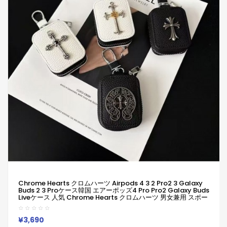
Chrome Hearts クロムハーツ Airpods 4 3 2 Pro2 3 Galaxy
Buds 2 3 Proケース韓国 エアーポッズ4 Pro Pro2 Galaxy Buds
Liveケース 人気 Chrome Hearts クロムハーツ 男女兼用 スポー
ツ風 送料無料 激安 ファッション Chrome Hearts クロムハーツ
ブランドairpods4 3/2/1 Pro2 Galaxy Buds 3 Pro 2ケースメ
ンズ レデイーズ
¥3,690