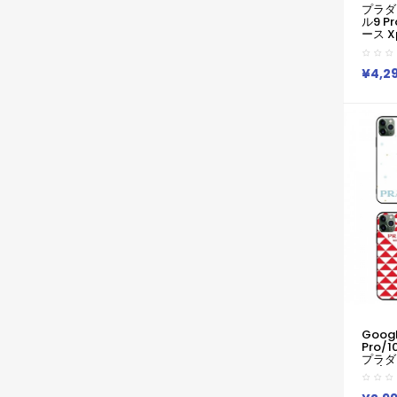
プラダ
ル9 Pr
ース Xp
S23S
ルピクセ
Iphon
¥4,2
ス プラ
Google
Pro 
Iphon
など全
Googl
Pro/
プラダ G
8a/Pi
Prada
9a/Pix