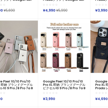
o XL 9 7a 8 Pro ケース
10 Pro XL 9 7a 8 Pro ケース
9a 8a 8 
ースメンズ人気
レディースメンズ人気
ブランド
 Pixel 10 9 8a 7a 6a
Google Pixel 10 9 8a 7a 6a
アイフォン17
90
¥5,690
¥4,990
¥5,990
¥3,990
 かわいい 超薄型 軽量
ケース かわいい 超薄型 軽量
10v Iv 
e 10 9a 6 7 8a ケース
Google 6 7 8a 9a 10ケース
シーa55 
護 プラダ スタイル ト
全面保護 ブランド プラダ
Pixel 6
ングル ロゴ 再現！
Prada Galaxy A36 A55
製ファッ
S25/S24/S23ultraケース
人気
Iphone/Galaxy/Google
Iphone
Pixelなど全機種対応
Pixel
 Pixel 10/10 Pro/10
Google Pixel 10/10 Pro/10
Google 
XL 即納 ブランドグーグル
Pro XL 即納 ブランドグーグル
Pro X
0 9 Pro /8 Pro 7a 8
ピクセル10 9 Pro /8 Pro 7a 8
Prad
y S25 S24 A55 A54
Galaxy S25 S24 A55 A54
Google P
イフォン 17 16 15 14ケ
A56 アイフォン 17 16 15 14ケ
7 6 Pr
ラダ Prada コピー
ース プラダ Prada コピー
グーグル Pi
90
¥3,990
¥4,690
10 9 8 Pro 6/7/6a
Pixel 10 9 8 Pro 6/7/6a
7 Pro Ip
a 1v 10viケース プラダ
Xperia 1v 10viケース プラダ
Max Xperi