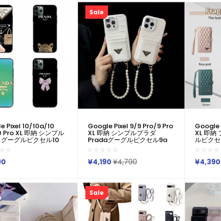
Google Pixel 6 7 8 8
PradaギャラクシーS25 S24
Samsung
9a 10ケースギャラクシー
S23 S22 S20+ Ultraケース
S25カバ
Sale
24 S23 S22 S20+
raケース男女兼用
e Pixel 10/10a/10
Google Pixel 9/9 Pro/9 Pro
Google 
10 Pro XL 即納 シンプル
XL 即納 シンプルプラダ
XL 即納
 グーグルピクセル10
Pradaグーグルピクセル9a
ルピクセル9
8 Pro 7a 6/7/6a 9 XL
8a 8 Pro 7a 6/7/6a 9 XLブ
XL 7a 
ドケースプラダ 定番ロ
ランドケースプラダ Pradaア
スぺリア1 
ザインケース Pradaアイ
イフォン16 15 Xperia 1vi 10v
S24 S2
90
¥4,190
¥4,790
¥4,390
16 15 Xperia 1vii
Iv ギャラクシーa55 A54 A56
ンド Gal
i ギャラクシーa55 A54
Google Pixel 6 7 8a 9 Proケ
S25/S2
ogle Pixel 10 Pro 9
ース革製ファッション潮流男
7 6 ケース革製ファッショ
女兼用人気
Sale
男女兼用人気
Iphone/Galaxy/Xperia/Google
e/Galaxy/Xperia/Google
Pixelなど全機種対応
lなど全機種対応