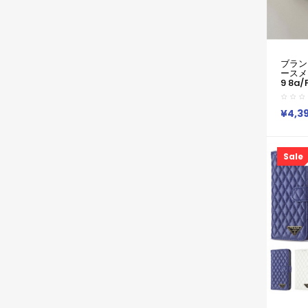
ブラン
ースメン
9 8a/
ラダ P
9a/Pix
16 Pro
¥4,3
Iv V 
S24 
シンプ
Iphon
Sale
Pixe