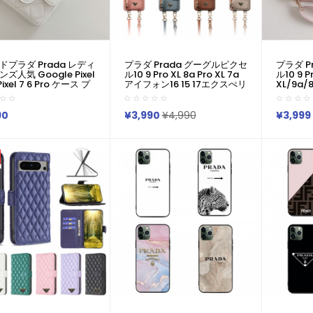
ドプラダ Prada レディ
プラダ Prada グーグルピクセ
プラダ P
ズ人気 Google Pixel
ル10 9 Pro XL 8a Pro XL 7a
ル10 9 P
Pixel 7 6 Pro ケース プ
アイフォン16 15 17エクスぺリ
XL/9a/
rada グーグル Pixel8
ア1 Vii 10vii サムソンs25 S24
Xperia 1
el 7 Pro Iphone 14 15
S23 Note20ケース ジャケッ
S24 S25
 Max Xperia 1 Vi 10 Iii
ト型人気
グルピクセル
90
¥3,990
¥4,990
¥3,999
Samsung S23 Ultra
Iphone/Galaxy/Xperia/Google
7a Iphon
S25カバー 耐衝撃 軽量
Pixelなど全機種対応 プラダア
ケース プ
ル おしゃれ かわいい
イコニックトライアングルロ
ドGoogle
e/Galaxy/Google
ゴ×カードポケット一体型ス
Pro 9
lなど全機種対応
トラップ付き
Iphone/
など全機