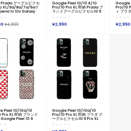
 Prada グーグルピクセ
Google Pixel 10/10 A/10
Google 
o XL/9a/8a/7a/6aケ
Pro/10 Pro XL 即納 Prada ブ
Pro/10
eria 1v 10v Galaxy
ランドグーグルピクセル10 9
ィ プラ
24S25 A54 A55 グーグ
Pro /8 Pro 7a 8 Galaxy S26
10a 9 P
ル9Pro XL 8a 7a
S25 S24 A55 A54 A36 アイ
ケース 
e 14 15 16 Pro Maxケー
フォン 17 16 15 14ケース プラ
カラーブ
90
¥4,990
¥2,990
¥2,990
ダ Prada ブランド
ダのミニマルスタイル 4 テー
Xperia 1
 Pixel 6a 7a 8a 8
マケース プラダ コピーPixel
S23 S24
9aスマホケース
10 9 8 Pro 6/7/6a Xperia
グーグルピ
e/Galaxy/Google/Xperia/Pixel
1vii 10viiケース
8a 7a 
機種対応
Iphone/Galaxy/Xperia/Google
ランドGoog
Pixelなど全機種対応
6a 7a 
e Pixel 10/10a/10
Google Pixel 10/10a/10
10 Pro XL 即納 ブランド
Pro/10 Pro XL 即納 プラダ グ
oogle Pixel 10 9
ーグルピクセル10 9 Pro XL
xel 7 6 Pro ケース
8a Pro XL 7a アイフォン17
 グーグル Pixel 10 8
16 15エクスぺリア1 Vii 10vii サ
el 7 Pro Iphone 17 15
ムソンs26 S25 S24 S23