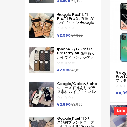
Prada 
¥3,890
¥4,490
入れ IPhone17 16 15 14
Pro 
Pro Max ケース手帳型
S25 S
Iphone11 12 13 14 手帳
Ult
Google Pixel11/11
型ケース メンズ本革製
Pro/11 Pro XL 在庫 LV
スマホケース アイフォ
ルイヴィトン Google
ン15 14 13 Pro Max 手
Pixel 11 10 Pro 9a 6 7a
帳 携帯ケース
8 9pro Iphone 16 17
Pro Max Galaxy S26
¥2,990
¥4,390
ケースハイブランド フ
ァッションヴィトン定
番プリント ルイヴィト
Iphone17/17 Pro/17
ンGooglePixel6 Pixel7
Pro Max/ Air 在庫あり
Pixel8 9グーグ熊柄ル
ルイヴィトンジャケッ
ピクセル スマホケース
ト型モノグラムダミエ
軽い 薄い ハードケース
アイホンケース17 16 15
Iphone/galaxy/xperia/google
14 Pro Max 15 Plus 激
¥2,990
Pixelなど全機種対応
¥3,890
Googl
安革製メンズレディー
Pro/
ス対応iphone17pro
プラダ
Max 16 15 Pro Maxケー
Google/galaxy/iphone
9a 8a 
スカバー
シリーズ 在庫あり ガラ
ブラン
ス素材 ルイヴィトン Lv
ゴ デ
¥4,3
Google Pixel 10a 10
フォン17 
Pro Xl 9a 8 7 Galaxy
10vi
A36 S26 Ultra S25 ア
A36 Go
¥2,990
¥3,990
イフォン17 Pro Max 16
8a 
Sale
Pro15 Pro Max 14 13ケ
ン潮流
ースサムソン ギャラク
Iphon
Google Pixel 11シリー
シー S26 S25s24 S23
Pixe
ズ即納ブランドグーグ
Ultraケース ルイヴィト
ルピクセル11 10pro 9a