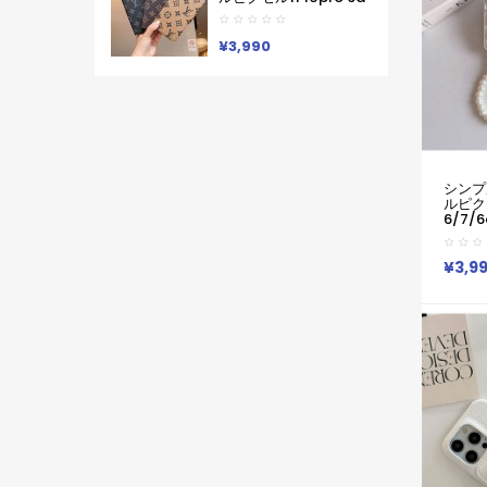
ン Lv ブランド レディー
8 Pro 7a 9proXL 手帳
ス男性女性 Google
型GalaxyS25 S26 S24
Pixel 10aカバー人気
A55 A54 A53 アイフォ
¥3,990
ン16 15 18 17ケースルイ
ヴィトン コピーPixel 10
9a 9 ProXL8 Pro
6/7/6a 9pro
XLXperia 1v 10viケース
ルイヴィトン ギャラク
シーS25Ultra S24男女
兼用
Iphone/Galaxy/Xperia/Google
シンプ
Pixelなど全機種対応
ルピクセル
6/7/
プラダ 
Xperi
ーa55 
¥3,9
Pixel
ファッ
気
Iphon
Pixe