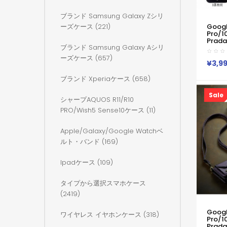
ブランド Samsung Galaxy Zシリ
Googl
ーズケース (221)
Pro/1
Prad
ブランド Samsung Galaxy Aシリ
9 Pro
ス Xper
ーズケース (657)
S26 S
¥3,9
A36
9Pro X
ブランド Xperiaケース (658)
16 P
イクオ
Sale
ース
シャープAQUOS R11/R10
PRO/wish5 Sense10ケース (11)
Apple/galaxy/google Watchベ
ルト・バンド (169)
Ipadケース (109)
タイプから選択スマホケース
(2419)
Google
ワイヤレス イヤホンケース (318)
Pro/1
Prad