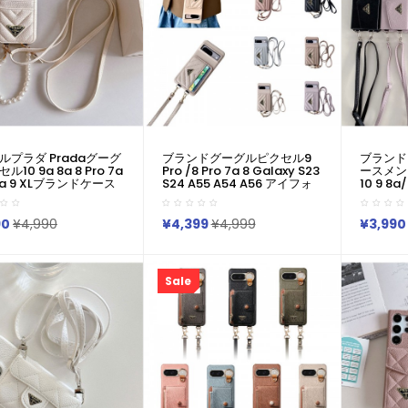
ルプラダ Pradaグーグ
ブランドグーグルピクセル9
ブランドプ
10 9a 8a 8 Pro 7a
Pro /8 Pro 7a 8 Galaxy S23
ースメンズ人
6a 9 XLブランドケース
S24 A55 A54 A56 アイフォ
10 9 8a
Pradaアイフォン16 15
ン16 15 14ケース プラダ
プラダ Pr
a 1vi 10v Iv ギャラクシ
Prada コピーPixel 9 8 Pro
10 8 9a/
A54 A51 Google
6/7/6a Xperia 1v 10viケース
14 15 16
90
¥4,990
¥4,399
¥4,999
¥3,990
 6 7 8a 9 Proケース革製
プラダ Prada Google Pixel
Vi 10 Ii
ション潮流男女兼用人
6 7 8 8 Pro 9aケースギャラ
Ultra 
クシーS25 S24 S23 S22
軽量 シ
e/Galaxy/Xperia/Google
S20+ Ultraケース男女兼用
いい
Sale
lなど全機種対応
Samsung Galaxy S25 S24
Iphone
S23 S22ケース
Pixel