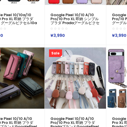
e Pixel 10/10a/10
Google Pixel 10/10 A/10
Google 
0 Pro XL 即納 プラダ
Pro/10 Pro XL 即納 シンプル
Pro/10
a グーグルピクセル10a
プラダ Pradaグーグルピクセ
グーグルピ
 XL/9a/8a/7a/6aケー
ル10 9a 8a 8 Pro 7a 6/7/6a
Pro 7a 
ia 1vii 10vii Galaxy
9 XLブランドケースプラダ
A55 A5
23 S24 S25 A54 A55
Pradaアイフォン17 16 15
16 15 
90
¥3,990
¥3,990
 グーグルピクセル10
Xperia 1vi 10v Iv 1 VII SO-51F
コピーPixe
L 8a 7a Iphone 17 15
革製ファッション潮流男女兼
6/7/6a 
ro Maxケース プラダ風ハ
用人気
男女兼用
リティテクスチャーケ
Iphone/Galaxy/Xperia/Google
Iphone
Sale
Pixelなど全機種対応
Pixel
 Pixel 10/10 A/10
Google Pixel 10/10 A/10
Google 
0 Pro XL 即納 プラダ
Pro/10 Pro XL 即納 プラダ
Pro X
aブランドGooglePixel
PradaブランドGooglePixel
Prada