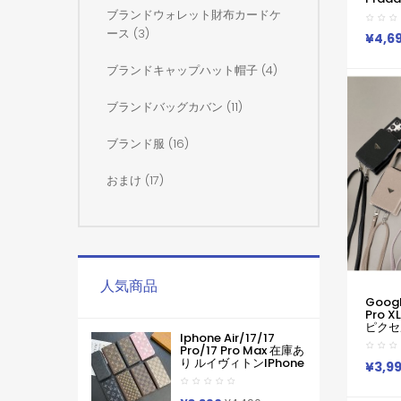
10 Pr
ブランドウォレット財布カードケ
レディ
ース (3)
Google
¥4,6
ケース
Googl
ブランドキャップハット帽子 (4)
全面保
ライア
ブランドバッグカバン (11)
ブランド服 (16)
おまけ (17)
人気商品
Google
Pro 
ピクセル1
Iphone Air/17/17
Galax
Pro/17 Pro Max 在庫あ
A56 ア
り ルイヴィトンiPhone
ース プ
¥3,9
Air 17pro Max 16 15
Pixel 
Pro Maxケース手帳型
Xperi
ブランドグッチカード