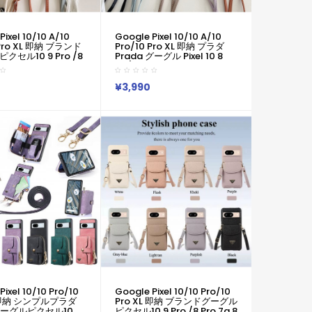
Pixel 10/10 A/10
Google Pixel 10/10 A/10
 Pro XL 即納 ブランド
Pro/10 Pro XL 即納 プラダ
クセル10 9 Pro /8
Prada グーグル Pixel 10 8
8 Galaxy S25 S24
9a/Pixel 7 Pro Iphone 17 15
4 A36 アイフォン 17
16 14 Pro Max Air Xperia 1
14ケース プラダ Prada
Vii 10 Iii Iv V Samsung S25
¥3,990
l 10 9 8 Pro
Ultra S24 S23カバー 耐衝撃
Xperia 1v 10viケース
軽量 シンプル おしゃれ かわ
いい7色展開！ハンドストラ
/Galaxy/Xperia/Google
ップ防丢×カードポケット収
など全機種対応
納！
Iphone/Galaxy/Google
Pixelなど全機種対応
Pixel 10/10 Pro/10
Google Pixel 10/10 Pro/10
L 即納 シンプルプラダ
Pro XL 即納 ブランドグーグル
グーグルピクセル10
ピクセル10 9 Pro /8 Pro 7a 8