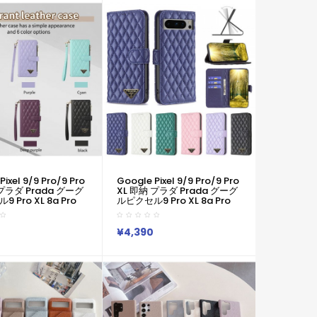
 S23 Ultra S24
Samsung S23 Ultra S24
ー 耐衝撃 軽量
S25カバー 耐衝撃 軽量
Pixel 9/9 Pro/9 Pro
Google Pixel 9/9 Pro/9 Pro
 プラダ Prada グーグ
XL 即納 プラダ Prada グーグ
 Pro XL 8a Pro
ルピクセル9 Pro XL 8a Pro
アイフォン16 15 17エク
XL 7a アイフォン16 15 17エク
Vi 10v サムソンs25
スぺリア1 Vi 10v サムソンs25
3 Note20ケース ブラ
S24 S23 Note20ケース ブラ
¥4,390
axy A55 A54 A56
ンド Galaxy A55 A54 A56
4 Ultraケース
S25/S24 Ultraケースプラダ
Pradaピクセル 8a Pro 7a
6/7/6a/9a ブランドケース
Iphone17 16 15/14/13 保護カ
バー男女兼用