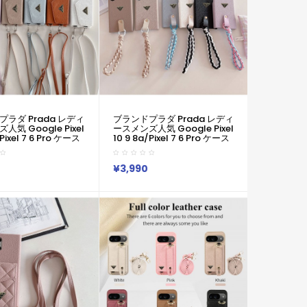
ラダ Prada レディ
ブランドプラダ Prada レディ
気 Google Pixel
ースメンズ人気 Google Pixel
/Pixel 7 6 Pro ケース
10 9 8a/Pixel 7 6 Pro ケース
ada グーグル Pixel
プラダ Prada グーグル Pixel
Pixel 7 Pro Iphone
10 8 9a/Pixel 7 Pro Iphone
 17 Pro Max Xperia 1
17 15 16 14 Pro Max Air
¥3,990
i Iv V Samsung S23
Xperia 1 Vii 10 Iii Iv V
S24 S25カバー 耐衝撃
Samsung S25 Ultra S24
ンプル おしゃれ かわ
S23カバー トライアングルロ
ゴ×取り外し可能 編みストラ
/Galaxy/Google
ップ ケース！
など全機種対応