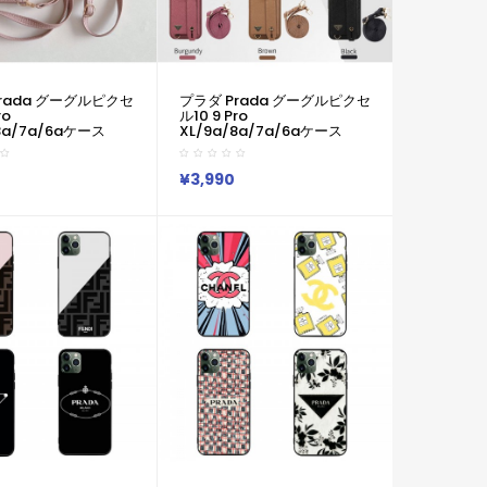
rada グーグルピクセ
プラダ Prada グーグルピクセ
ro
ル10 9 Pro
8a/7a/6aケース
XL/9a/8a/7a/6aケース
v 10v Galaxy S23
Xperia 1v 10v Galaxy S23
 A54 A55 A56 グー
S24 S25 A54 A55 A56 グー
10 9Pro XL 8a
グルピクセル10 9Pro XL 8a
¥3,990
e 17 15 16 Pro Max
7a Iphone 17 15 16 Pro Max
ラダ Prada ブラン
ケース プラダ Prada ブラン
 Pixel 6a 7a 8a 8
ドGoogle Pixel 6a 7a 8a 8
a 10スマホケース
Pro 9a 10スマホケース
Galaxy/Google/Xperia/Pixel
Iphone/Galaxy/Google/Xperia/Pixel
種対応
など全機種対応