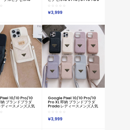
Pro 7a 6/7/6a 9 XL
Galaxy S23 S24 A55 A54
ケースプラダ Prada
A56 アイフォン16 15 14ケー
 16 15 Xperia 1vi
ス プラダ Prada コピーPixel
¥3,999
1 VII SO-51F ギャラク
9 8 Pro 6/7/6a Xperia 1v
A54 A56 Google
10viケース プラダ Prada
 7 8a 9 10 Proケース革
Google Pixel 6 7 8 8 Pro 9a
ション潮流男女兼用
10ケースギャラクシーS25
S24 S23 S22 S20+ Ultraケ
/Galaxy/Xperia/Google
ース男女兼用
など全機種対応
Pixel 10/10 Pro/10
Google Pixel 10/10 Pro/10
L 即納 ブランドプラダ
Pro XL 即納 ブランドプラダ
a レディースメンズ人気
Prada レディースメンズ人気
ixel 10 9 8a/Pixel
Google Pixel 10 9 8a/Pixel
o ケース プラダ Prada
7 6 Pro ケース プラダ Prada
xel 10 8 9a/Pixel
グーグル Pixel 10 8 9a/Pixel
¥3,999
hone 14 15 16 17 Pro
7 Pro Iphone 14 15 16 17 Pro
a 1 Vi 10 Iii Iv V
Max Xperia 1 Vi 10 Iii Iv V