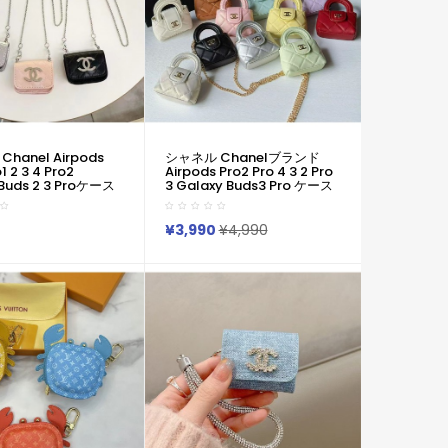
hanel Airpods
シャネル Chanelブランド
1 2 3 4 Pro2
Airpods Pro2 Pro 4 3 2 Pro
 Buds 2 3 Proケース
3 Galaxy Buds3 Pro ケース
ーポッズ4 Pro Pro2
カラビナ付き便利 シャネル
 Buds Liveケース 人
Chanelエアーポッズ4 プロ2
ル Chanel 男女兼用
3 2 Galaxy Buds 3 Pro カバ
¥3,990
¥4,990
風 送料無料 激安 フ
ー レディースメンズ 耐衝撃
 シャネル Chanel
シャネル Chanelエアーポッ
rpods4 3/2/1
ズ プロ 2 Airpods 2 3 4 Pro2
laxy Buds 3 Pro 2ケ
Galaxy Buds 2 Buds 2 Pro
ズ レデイーズ
Galaxy Buds Liveケース