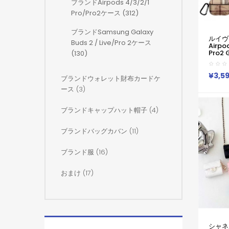
ブランドairpods 4/3/2/1
Pro/pro2ケース (312)
ブランドSamsung Galaxy
ルイヴィ
Buds 2 / Live/Pro 2ケース
Airpod
Pro2 
(130)
ース韓
Pro2
Vuit
¥3,5
ブランドウォレット財布カードケ
送料無
ルイヴィ
ース (3)
ブランド
Pro2 
ブランドキャップハット帽子 (4)
ースメ
ブランドバッグカバン (11)
ブランド服 (16)
おまけ (17)
シャネル