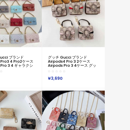
ucci ブランド
グッチ Gucci ブランド
s Pro3 4 Pro2ケース
Airpods4 Pro 3 2ケース
s Pro 3 4 ギャラクシ
Airpods Pro 3 4ケース グッ
プロ Buds 2
チ風 GG モノグラムディオニ
 Buds Liveケースハイ
ュソスミニバッグ型ケース ハ
コピーグッチ Gucci
イブランドコピーグッチ
¥3,690
 Pro3 4 3 2
Gucci エアーポッズ 4 3 2
o2 Galaxy Buds 3
Pro 3 2 ケースブランドレデ
alaxy Buds Liveケー
ィースハイブランドグッチ
ドレディースハイブ
Gucci エアーポッズpro 3 2ケ
チ Gucci エアーポ
ースジャケット
2 3 4ケースジャケッ