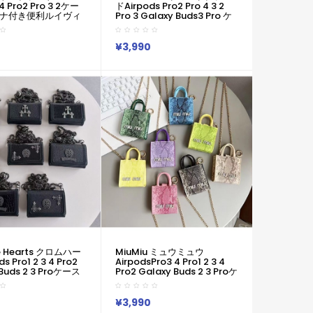
4 Pro2 Pro 3 2ケー
ドairpods Pro2 Pro 4 3 2
ナ付き便利ルイヴィ
Pro 3 Galaxy Buds3 Pro ケ
ポッズ プロ4 2 3 2
ースカラビナ付き便利
レディースメンズ 耐衝
MiuMiu ミュウミュウエアー
男女兼用ルイヴィトン
ポッズ4 プロ2 3 2 Galaxy
¥3,990
 Buds3 2 3 Proケース
Buds 3 Pro カバー レディー
ズ プロ 2 Airpods
スメンズ 耐衝撃 MiuMiu ミュ
ケースカメ
ウミュウエアーポッズ プロ 2
Airpods 2 3 4 Pro2 Galaxy
Buds 2 Buds 2 Pro Galaxy
Buds Liveケース
e Hearts クロムハー
MiuMiu ミュウミュウ
s Pro1 2 3 4 Pro2
AirpodsPro3 4 Pro1 2 3 4
 Buds 2 3 Proケース
Pro2 Galaxy Buds 2 3 Proケ
ーポッズ4 Pro Pro2
ース韓国 エアーポッズ4 Pro
 Buds Liveケース 人
Pro2 Galaxy Buds Liveケー
me Hearts クロムハ
ス 人気 MiuMiu ミュウミュウ
¥3,990
女兼用 スポーツ風 送
男女兼用 スポーツ風 送料無料