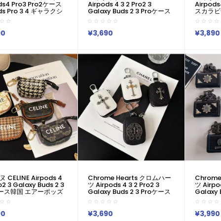
ds4 Pro3 Pro2ケース
Airpods 4 3 2 Pro2 3
Airpods
ds Pro 3 4 ギャラクシ
Galaxy Buds 2 3 Proケース
スカラビ
3プロ Buds 2
韓国 エアーポッズ4 Pro Pro2
トンエアー
xy Buds Liveケースハイ
Galaxy Buds Liveケース 人
カバー 
ドコピーシャネル
気 ルイヴィトン Louis
撃 LV
90
¥3,690
¥3,890
el エアーポッズPro3 4
Vuitton 男女兼用 スポーツ風
Galaxy
ro2 Pro2 Galaxy Buds
送料無料 激安 ファッション
エアーポッ
 2 Galaxy Buds Liveケ
ルイヴィトン Louis Vuitton
2 3 4
ランドレディースハイ
ブランドairpods4 3/2/1
ドシャネル Chanel エ
Pro2 Galaxy Buds 3 Pro 2ケ
ズpro2 3 4ケースジ
ースメンズ レデイーズ
ト
CELINE Airpods 4
Chrome Hearts クロムハー
Chrom
o2 3 Galaxy Buds 2 3
ツ Airpods 4 3 2 Pro2 3
ツ Airpod
ケース韓国 エアーポッズ
Galaxy Buds 2 3 Proケース
Galaxy
 Pro2 Galaxy Buds
韓国 エアーポッズ4 Pro Pro2
韓国 エア
ケース 人気 セリーヌ
Galaxy Buds Liveケース 人
Galaxy
NE 男女兼用 スポーツ風
気 Chrome Hearts クロムハ
気 Chro
90
¥3,690
¥3,990
料 激安 ファッション
ーツ 男女兼用 スポーツ風 送
ーツ 男