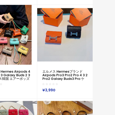
激安 ファッション
激安 ファッション MiuMiu ミ
e Hearts クロムハー
ュウミュウ ブランド
airpods4 3/2/1
Airpods4 3/2/1 Pro2
laxy Buds 3 Pro 2ケ
Galaxy Buds 3 Pro 2ケース
ズ レデイーズ
メンズ レデイーズ
ermes Airpods 4
エルメス Hermesブランド
 3 Galaxy Buds 2 3
Airpods Pro3 Pro2 Pro 4 3 2
ース韓国 エアーポッズ
Pro2 Galaxy Buds3 Pro ケ
ro2 Galaxy Buds
ースカラビナ付き便利 エルメ
ース 人気 エルメス
ス Hermesエアーポッズ4 プ
s 男女兼用 スポーツ風
ロ Pro3 2 3 2 Galaxy Buds 3
¥3,990
 激安 ファッション
Pro カバー レディースメンズ
Hermes ブランド
耐衝撃 エルメス Hermesエア
4 3/2/1 Pro2
ーポッズ プロ 2 Airpods 2 3
 Buds 3 Pro 2ケース
4 Pro2 Galaxy Buds 2 Buds
レデイーズ
2 Pro Galaxy Buds Liveケー
ス 用