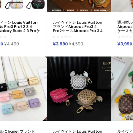
トン Louis Vuitton
ルイヴィトン Louis Vuitton
通用型ル
s Pro3 Pro1 2 3 4
ブランドAirpods Pro3 4
Airpods 
Galaxy Buds 2 3 Proケ
Pro2ケースAirpods Pro 3 4
ケースカ
国 エアーポッズ4 Pro
ギャラクシーバッズ3プロ
ヴィトンGa
 人気 ルイヴィトン Louis
Buds 2 Galaxy Buds Liveケ
Proケ
ton 男女兼用 スポーツ風
ースハイブランドコピールイ
Pro3 4
90
¥4,490
¥3,990
¥4,590
¥3,990
料 激安 ファッション
ヴィトン Louis Vuitton エア
スメンズ
トン Louis Vuitton
ーポッズ 4 3 2 Pro2 Pro2
エアーポッ
airpods4 3/2/1
Galaxy Buds 3 Pro 2
Pro3 2
Galaxy Buds 3 Pro 2ケ
Galaxy Buds Liveケースブラ
ンズ レデイーズ
ンドレディースハイブランド
ルイヴィトン Louis Vuitton
エアーポッズpro2 3 4ケース
ジャケット
 Chanel ブランド
ルイヴィトン Louis Vuitton
ルイヴィ