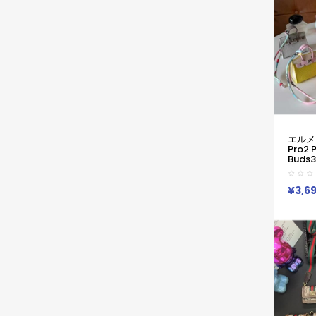
エルメ
Pro2 P
Buds
き便利
4 プロ2
Pro
¥3,6
耐衝撃
プロ 2 
Galax
Galax