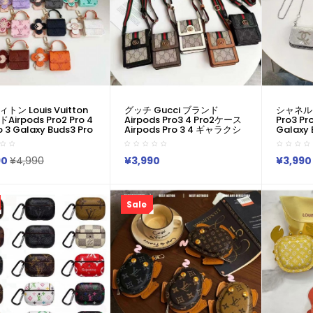
トン Louis Vuitton
グッチ Gucci ブランド
シャネル C
irpods Pro2 Pro 4
Airpods Pro3 4 Pro2ケース
Pro3 Pro
o 3 Galaxy Buds3 Pro
Airpods Pro 3 4 ギャラクシ
Galaxy
カラビナ付き便利 ルイ
ーバッズ3プロ Buds 2
韓国 エア
 Louis Vuittonエア
Galaxy Buds Liveケースハイ
Galaxy
4 プロ2 3 2 Galaxy
ブランドコピーグッチ Gucci
気 シャネ
90
¥4,990
¥3,990
¥3,990
 3 Pro カバー レディー
エアーポッズ 4 3 2 Pro2
スポーツ
ズ 耐衝撃 ルイヴィトン
Pro2 Galaxy Buds 3 Pro 2
ァッション
s Vuittonエアーポッズ
Galaxy Buds Liveケースブラ
ブランドai
Airpods 2 3 4 Pro2
ンドレディースハイブランド
Pro2 Ga
Sale
y Buds 2 Buds 2 Pro
グッチ Gucci エアーポッズ
ースメン
y Buds Liveケース
Pro2 3 4ケースジャケット