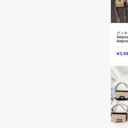
グッチ 
Airpo
Airpo
ーバッズ
Gala
ブラン
¥3,9
エアーポ
Pro2 
Pro 2
スブラ
ランド
ッズpr
ト