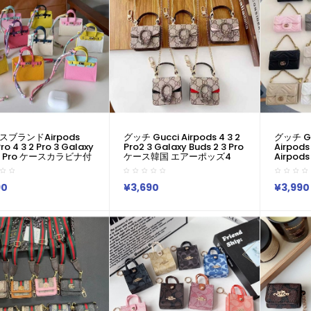
スブランドairpods
グッチ Gucci Airpods 4 3 2
グッチ G
ro 4 3 2 Pro 3 Galaxy
Pro2 3 Galaxy Buds 2 3 Pro
Airpod
3 Pro ケースカラビナ付
ケース韓国 エアーポッズ4
Airpod
 エルメスエアーポッズ
Pro Pro2 Galaxy Buds Live
ーバッズ3
 3 2 Galaxy Buds 3
ケース 人気 グッチ Gucci 男
Galaxy
 カバー レディースメンズ
女兼用 スポーツ風 送料無料
ブランド
90
¥3,690
¥3,990
 エルメスエアーポッズ
激安 ファッション グッチ
エアーポッズ
Airpods 2 3 4 Pro2
Gucci ブランドairpods4
Pro2 Pr
y Buds 2 Buds 2 Pro
3/2/1 Pro2 Galaxy Buds 3
Pro 2 G
y Buds Liveケース
Pro 2ケースメンズ レデイー
スブラン
ズ
ランドグッ
ッズpro
ト