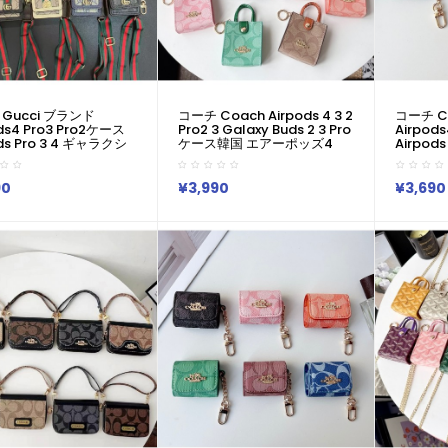
Gucci ブランド
コーチ Coach Airpods 4 3 2
コーチ C
ds4 Pro3 Pro2ケース
Pro2 3 Galaxy Buds 2 3 Pro
Airpod
ds Pro 3 4 ギャラクシ
ケース韓国 エアーポッズ4
Airpod
3プロ Buds 2
Pro Pro2 Galaxy Buds Live
ーバッズ3
xy Buds Liveケースハイ
ケース 人気 コーチ Coach 男
Galaxy
ドコピーグッチ Gucci
女兼用 スポーツ風 送料無料
ブランド
90
¥3,990
¥3,690
ッズ Pro3 4 3 2
激安 ファッション コーチ
Coach
Pro2 Galaxy Buds 3
Coach ブランドairpods4
Pro2 3 
 Galaxy Buds Liveケー
3/2/1 Pro2 Galaxy Buds 3
Galaxy
ンドレディースハイブ
Pro 2ケースメンズ レデイー
ンドレデ
グッチ Gucci エアーポ
ズ
コーチ C
o2 3 4ケースジャケッ
Pro2 