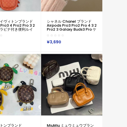
イヴィトンブランド
シャネル Chanel ブランド
Pro3 4 Pro2 Pro 3 2
Airpods Pro3 Pro2 Pro 4 3 2
ラビナ付き便利ルイ
Pro2 3 Galaxy Buds3 Pro ケ
laxy Buds3 2 3
ースカラビナ付き便利 シャネ
ースエアーポッズ プロ
ル Chanel エアーポッズ4 プ
 2 3 2カバー レディー
ロ2 3 2 Galaxy Buds 3 Pro
¥3,690
 耐衝撃ルイヴィトン
カバー レディースメンズ 耐衝
ズ プロ 2 Airpods
撃 シャネル Chanel エアーポ
 3 4ケース
ッズ プロ 2 Airpods 2 3 4
Pro2 Galaxy Buds 2 Buds 2
Pro Galaxy Buds Liveケース
用
トンブランド
MiuMiu ミュウミュウブラン