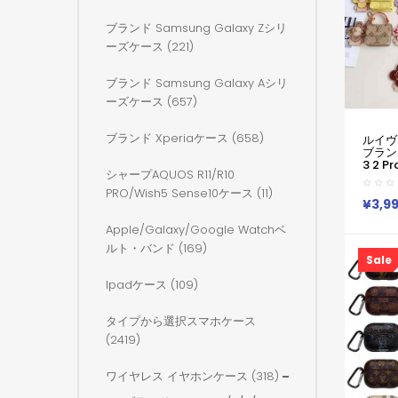
ブランド Samsung Galaxy Zシリ
ーズケース (221)
ブランド Samsung Galaxy Aシリ
ーズケース (657)
ブランド Xperiaケース (658)
ルイヴィ
ブランドa
3 2 Pr
シャープAQUOS R11/R10
ケース
ヴィトン
PRO/wish5 Sense10ケース (11)
ーポッズ
¥3,9
Buds
スメン
Apple/galaxy/google Watchベ
Loui
ルト・バンド (169)
プロ 2 
Sale
Galax
Galax
Ipadケース (109)
タイプから選択スマホケース
(2419)
ワイヤレス イヤホンケース (318)