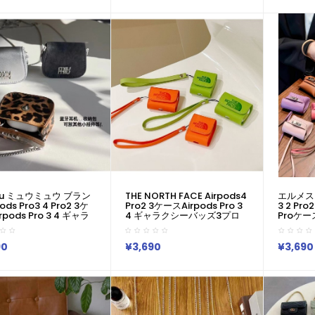
 CELINE ブランド
料無料 激安 ファッション
料無料 
ds4 3/2/1 Pro2
Chrome Hearts クロムハー
Chrom
y Buds 3 Pro 2ケース
ツ ブランドairpods4 3/2/1
ツ ブランド
 レデイーズ
Pro2 Galaxy Buds 3 Pro 2ケ
Pro2 Ga
ースメンズ レデイーズ
ースメン
iu ミュウミュウ ブラン
THE NORTH FACE Airpods4
エルメス H
ods Pro3 4 Pro2 3ケ
Pro2 3ケースAirpods Pro 3
3 2 Pro2
pods Pro 3 4 ギャラ
4 ギャラクシーバッズ3プロ
Proケ
ッズ3プロ Buds 2
Buds 2 Galaxy Buds Liveケ
4 Pro P
xy Buds Liveケースハイ
ースハイブランドコピーTHE
Liveケ
ドコピーMiuMiu ミュ
NORTH FACE ザノースフェ
Herme
90
¥3,690
¥3,690
 エアーポッズ 4 3 2
イス エアーポッズ 4 3 2 Pro2
送料無料
 Galaxy Buds 3 Pro 2
3 Galaxy Buds 3 Pro 2
エルメス 
xy Buds Liveケースブラ
Galaxy Buds Liveケースブラ
Airpods
ディースハイブランド
ンドレディースハイ ノースフ
Galaxy
iu ミュウミュウ エアー
ェイス ネオンカラーエアポッ
メンズ 
ro2 3 4ケースジャケ
ドケース！