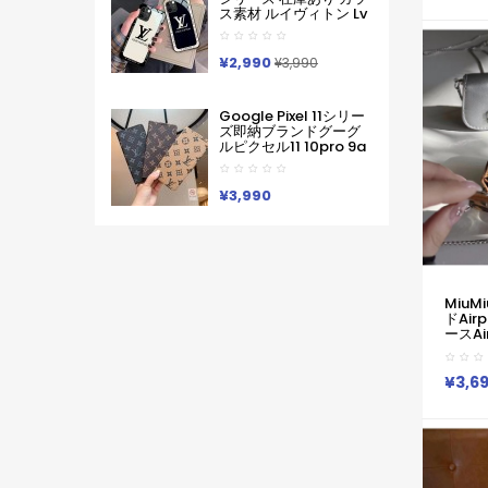
Pixel8 9グーグ熊柄ル
セリーヌ
ス素材 ルイヴィトン Lv
ピクセル スマホケース
Airpo
Google Pixel 10a 10
軽い 薄い ハードケース
Galax
Pro Xl 9a 8 7 Galaxy
Iphone/galaxy/xperia/google
メンズ
A36 S26 Ultra S25 ア
¥2,990
Pixelなど全機種対応
¥3,990
イフォン17 Pro Max 16
Pro15 Pro Max 14 13ケ
ースサムソン ギャラク
Google Pixel 11シリー
シー S26 S25s24 S23
ズ即納ブランドグーグ
Ultraケース ルイヴィト
ルピクセル11 10pro 9a
ン Lv ブランド レディー
8 Pro 7a 9proXL 手帳
ス男性女性 Google
型GalaxyS25 S26 S24
Pixel 10aカバー人気
A55 A54 A53 アイフォ
¥3,990
ン16 15 18 17ケースルイ
ヴィトン コピーPixel 10
9a 9 ProXL8 Pro
6/7/6a 9pro
XLXperia 1v 10viケース
ルイヴィトン ギャラク
シーS25Ultra S24男女
MiuM
兼用
ドAirp
Iphone/Galaxy/Xperia/Google
ースAir
Pixelなど全機種対応
クシーバ
Gala
ブラン
¥3,6
ウミュウ
Pro2 3
Gala
ンドレ
MiuM
ポッズp
ット