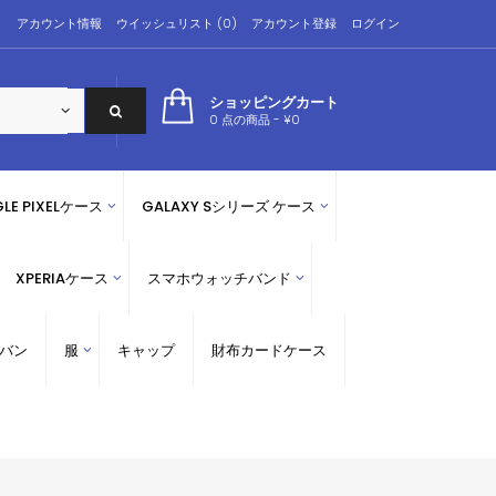
アカウント情報
ウイッシュリスト (0)
アカウント登録
ログイン
ショッピングカート
0 点の商品 - ¥0
LE PIXELケース
GALAXY Sシリーズ ケース
XPERIAケース
スマホウォッチバンド
バン
服
キャップ
財布カードケース