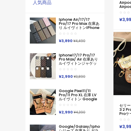
人気商品
Airpo
Airpo
ーバッズ
Gala
ブラン
¥3,9
Iphone Air/17/17
Chan
Pro/17 Pro Max 在庫あ
3 2 P
り ルイヴィトンiPhone
3 Pro
Air 17pro Max 16 15
ースブ
Pro Maxケース手帳型
ブラン
ブランドグッチカード
¥3,890
¥4,490
アーポッ
入れ IPhone17 16 15 14
ャケッ
Pro Max ケース手帳型
Iphone11 12 13 14 手帳
Iphone17/17 Pro/17
型ケース メンズ本革製
Pro Max/ Air 在庫あり
スマホケース アイフォ
ルイヴィトンジャケッ
ン15 14 13 Pro Max 手
ト型モノグラムダミエ
帳 携帯ケース
アイホンケース17 16 15
14 Pro Max 15 Plus 激
¥2,990
¥3,890
安革製メンズレディー
ス対応iphone17pro
Max 16 15 Pro Maxケー
Google Pixel11/11
スカバー
Pro/11 Pro XL 在庫 LV
ルイヴィトン Google
Pixel 11 10 Pro 9a 6 7a
セリーヌ 
8 9pro Iphone 16 17
3 2 Pr
Pro Max Galaxy S26
¥2,990
¥4,390
Pro
ケースハイブランド フ
4 Pro
ァッションヴィトン定
Live
番プリント ルイヴィト
CELI
Google/galaxy/iphone
¥3,9
ンGooglePixel6 Pixel7
送料無
シリーズ 在庫あり ガラ