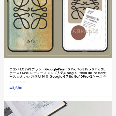
ロエベ LOEWEブランドGooglePixel 10 Pro 7a 8 Pro 9 Pro XL
ケースKAWS レディースメンズ人気Google Pixel9 8a 7a 6aケ
ース かわいい 超薄型 軽量 Google 6 7 8a 9a 10ProXLケース 全
面保護 ブランド ロエベ LOEWE Galaxy A56 A55
S25/S24/S23ultraケース Iphone/Galaxy/Google Pixelなど
全機種対応
¥3,690