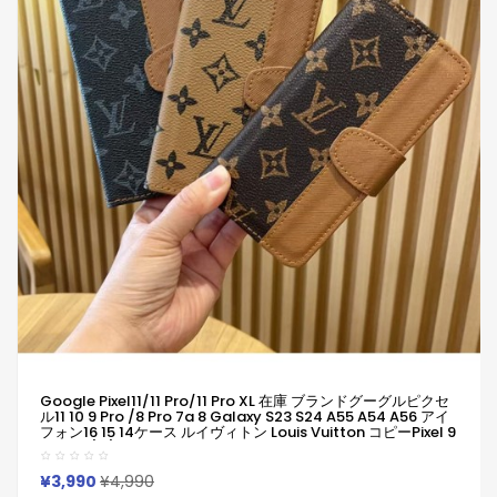
Google Pixel11/11 Pro/11 Pro XL 在庫 ブランドグーグルピクセ
ル11 10 9 Pro /8 Pro 7a 8 Galaxy S23 S24 A55 A54 A56 アイ
フォン16 15 14ケース ルイヴィトン Louis Vuitton コピーPixel 9
8 Pro 6/7/6a Xperia 1v 10viケース ルイヴィトン Louis
Vuitton ギャラクシーS25 S24 S23 S22 S20+ Ultraケース男女
兼用
¥3,990
¥4,990