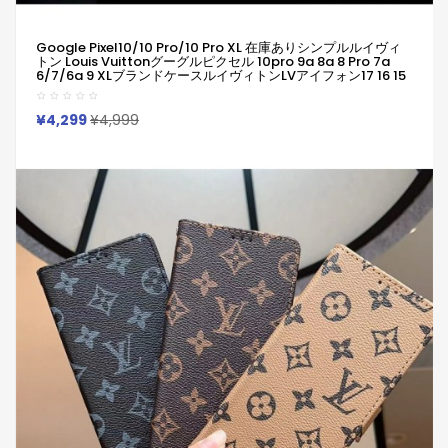
Google Pixel10/10 Pro/10 Pro XL 在庫ありシンプルルイヴィ
トン Louis Vuittonグーグルピクセル 10pro 9a 8a 8 Pro 7a
6/7/6a 9 XLブランドケースルイヴィトンLVアイフォン17 16 15
Xperia 1 Vii 10 Vii ギャラクシーa55 A54 A56 Google Pixel 6 7
8a 9 Pro 10ケース革製人気 Iphone/Galaxy/Xperia/Google
Pixelなど全機種対応
¥4,299
¥4,999