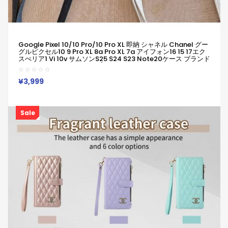
Google Pixel 10/10 Pro/10 Pro XL 即納 シャネル Chanel グー
グルピクセル10 9 Pro XL 8a Pro XL 7a アイフォン16 15 17エク
スぺリア1 Vi 10v サムソンs25 S24 S23 Note20ケース ブランド
Galaxy A55 A54 A56 S25/S24 Ultraケースシャネル Chanel
ピクセル 8a Pro 7a 6/7/6a/9a 10ブランドケース Iphone17 16
15/14/13 保護カバー
¥3,999
Sale