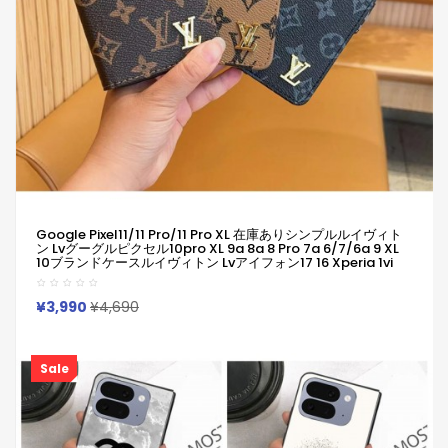
Google Pixel11/11 Pro/11 Pro XL 在庫ありシンプルルイヴィト
ン Lvグーグルピクセル10pro XL 9a 8a 8 Pro 7a 6/7/6a 9 XL
10ブランドケースルイヴィトン Lvアイフォン17 16 Xperia 1vi
10v Iv Xperia 1 Vii 10 Vii ギャラクシーa55 A54 Google Pixel 6
7 8a 8 Pro 9a 10ケース革製Iphone/Galaxy/Xperia/Google
Pixelなど全機種対応
¥3,990
¥4,690
Sale