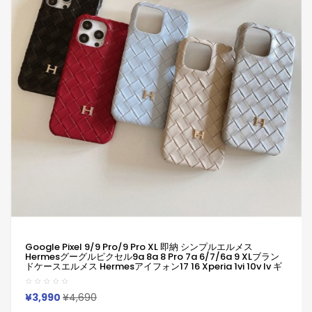
Google Pixel 9/9 Pro/9 Pro XL 即納 シンプルエルメス
Hermesグーグルピクセル9a 8a 8 Pro 7a 6/7/6a 9 XLブラン
ドケースエルメス Hermesアイフォン17 16 Xperia 1vi 10v Iv ギ
ャラクシーa55 A54 A51 Google Pixel 6 7 8a 8 Proケース革製
ファッション潮流男女兼用人気
Iphone/Galaxy/Xperia/Google Pixelなど全機種対応
¥3,990
¥4,690