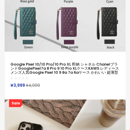
Google Pixel 10/10 Pro/10 Pro XL 即納 シャネル Chanelブラ
ンドGooglePixel7a 8 Pro 9 10 Pro XLケースKAWS レディース
メンズ人気Google Pixel 10 9 8a 7a 6aケース かわいい 超薄型
軽量 Google 6 7 8a 9a 10ケース 全面保護 ブランド シャネル
Chanel Galaxy A56 A55 S25/S24/S23ultraケース
Iphone/Galaxy/Google Pixelなど全機種対応
¥3,999
¥4,999
Sale