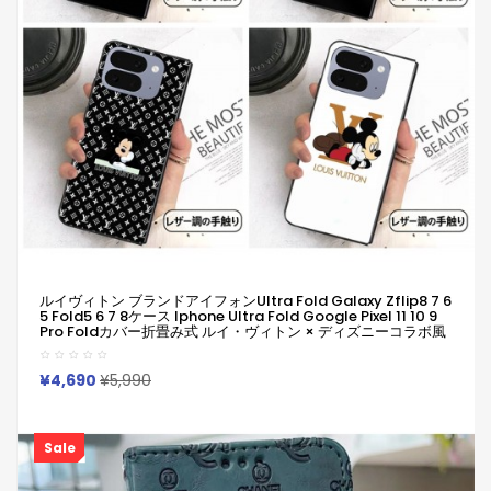
ルイヴィトン ブランドアイフォンultra Fold Galaxy Zflip8 7 6
5 Fold5 6 7 8ケース Iphone Ultra Fold Google Pixel 11 10 9
Pro Foldカバー折畳み式 ルイ・ヴィトン × ディズニーコラボ風
レザー調スマホケース Louis Vuitton 定番 Iphone Ultra 18
Fold Galaxy Zflip 8 7 6 5 4 3 Galaxy Z Fold8 7ケース可愛い
女子
¥4,690
¥5,990
Sale