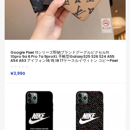
Google Pixel 11シリーズ即納ブランドグーグルピクセル11
10pro 9a 8 Pro 7a 9proXL 手帳型GalaxyS25 S26 S24 A55
A54 A53 アイフォン16 15 18 17ケースルイヴィトン コピーPixel
10 9a 9 ProXL8 Pro 6/7/6a 9pro XLXperia 1v 10viケース ルイ
ヴィトン ギャラクシーS25Ultra S24男女兼用
Iphone/Galaxy/Xperia/Google Pixelなど全機種対応
¥3,990