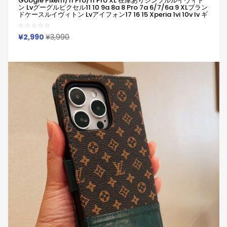
Google Pixel11/11 Pro/11 Pro XL 在庫ありシンプルルイヴィト
ン Lvグーグルピクセル11 10 9a 8a 8 Pro 7a 6/7/6a 9 XLブラン
ドケースルイヴィトン Lvアイフォン17 16 15 Xperia 1vi 10v Iv ギ
ャラクシーa55 A54 A51 Google Pixel 10 Pro 6 7 8a 9 Proケー
ス革製ファッション潮流男女兼用人気
Iphone/Galaxy/Xperia/Google Pixelなど全機種対応
¥2,990
¥3,990