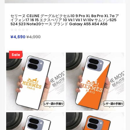
セリーヌ CELINE グーグルピクセル10 9 Pro XL 8a Pro XL 7a ア
イフォン17 16 15 エクスぺリア 10 Vii 1 Vii 1 Vi 10v サムソンs25
S24 S23 Note20ケース ブランド Galaxy A55 A54 A56
S25/S24 Ultra S25ケースセリーヌ CELINEピクセル10 8a Pro
7a 6/7/6a/9a ブランドケースジャケット型人気
Iphone/Galaxy/Xperia/Google Pixelなど全機種対応
¥4,690
¥4,990
Sale