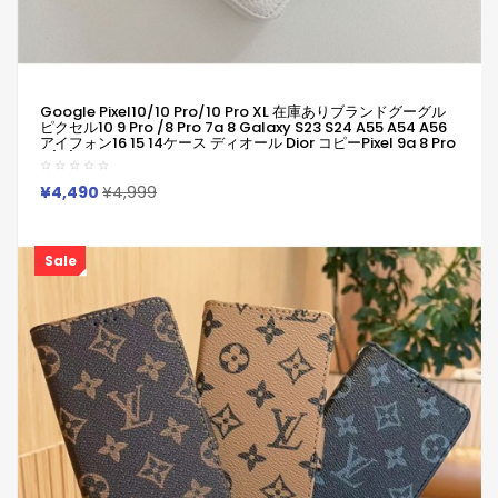
Google Pixel10/10 Pro/10 Pro XL 在庫ありブランドグーグル
ピクセル10 9 Pro /8 Pro 7a 8 Galaxy S23 S24 A55 A54 A56
アイフォン16 15 14ケース ディオール Dior コピーPixel 9a 8 Pro
6/7/6a Xperia 1v 10viケース ディオール Dior Google Pixel 6
7 8 8 Pro 9aケースギャラクシーS25 S24 S23 S22 S20+ Ultra
ケース男女兼用
¥4,490
¥4,999
Sale