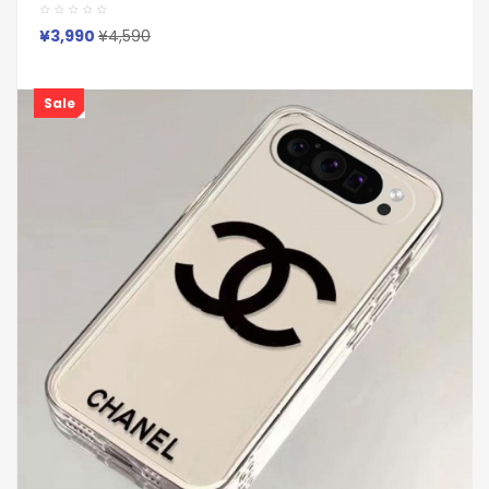
Iphone 17 14 15 16 Pro Max Xperia 1 Vii 10 Vii 1 Vi 10 Iii Iv V
Samsung S23 Ultra S24 S25カバー 耐衝撃 軽量
¥3,990
¥4,590
Sale