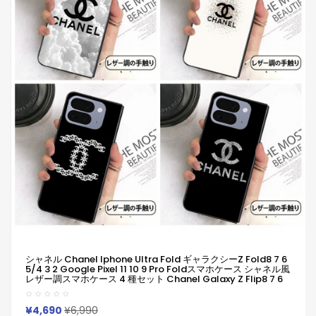
シャネル Chanel Iphone Ultra Fold ギャラクシーZ Fold8 7 6
5/4 3 2 Google Pixel 11 10 9 Pro Foldスマホケース シャネル風
レザー調スマホケース 4 種セット Chanel Galaxy Z Flip8 7 6
Fold8 7 6ケース ブランド ギャラクシーSamsung Galaxy Z
Fold8 7 6 5 4 3カバーアイフォンultra ピクセルpro11 Foldケー
スカバー人気男女兼用
¥4,690
¥6,990