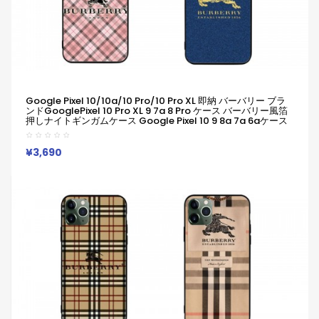
Google Pixel 10/10a/10 Pro/10 Pro XL 即納 バーバリー ブラ
ンドGooglePixel 10 Pro XL 9 7a 8 Pro ケース バーバリー風箔
押しナイトギンガムケース Google Pixel 10 9 8a 7a 6aケース
ブランド バーバリー Galaxy A36 A55
S26/S25/S24/S23ultraケース Iphone/Galaxy/Google
Pixelなど全機種対応
¥3,690