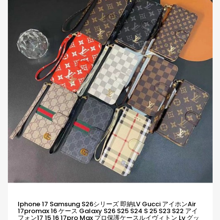
Iphone 17 Samsung S26シリーズ 即納LV Gucci アイホンair
17promax 16 ケース Galaxy S26 S25 S24 S 25 S23 S22 アイ
フォン17 15 16 17pro Max プロ保護ケースルイヴィトン Lv グッ