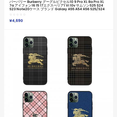
バーバリー Burberry グーグルピクセル10 9 Pro XL 8a Pro XL
7a アイフォン16 15 17エクスぺリア1 Vi 10v サムソンs25 S24
S23 Note20ケース ブランド Galaxy A55 A54 A56 S25/S24
Ultraケースバーバリー Burberryピクセル 8a Pro 7a
6/7/6a/9a 10ブランドケース Iphone17 16 15/14/13 保護カバ
ー男女兼用ジャケット型人気
¥4,690