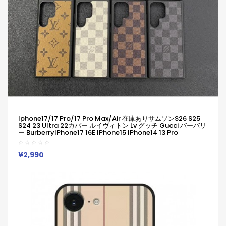
Iphone17/17 Pro/17 Pro Max/air 在庫ありサムソンs26 S25
S24 23 Ultra 22カバー ルイヴィトン Lv グッチ Gucci バーバリ
ー BurberryIPhone17 16E IPhone15 IPhone14 13 Pro
IPhone15 11 Pro 8 SE ケース ルイヴィトン Lv グッチ Gucci バー
バリー Burberry ギャラクシー S24 S23 Ultra Plus S22 S21ケー
ス 女子
¥2,990