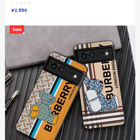
ランド Galaxy A55 A54 A36 S26/S25/S24 Ultraケースバー
バリー風コラージュチェックケース Burberry グーグルピクセル
10a 9a 8a Pro 7a 6/7/6a/ブランドケース
¥2,990
Sale