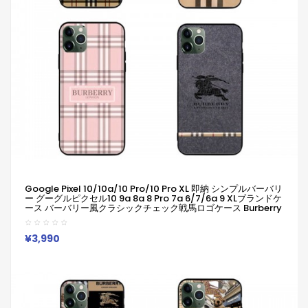
Google Pixel 10/10a/10 Pro/10 Pro XL 即納 シンプルバーバリ
ー グーグルピクセル10 9a 8a 8 Pro 7a 6/7/6a 9 XLブランドケ
ース バーバリー風クラシックチェック戦馬ロゴケース Burberry
アイフォン17 16 15 Xperia 1vii 10vii ギャラクシーa55 A54 A36
Google Pixel 10 Pro 9 8a 7 6 ケース革製ファッション潮流男女
兼用人気
¥3,990