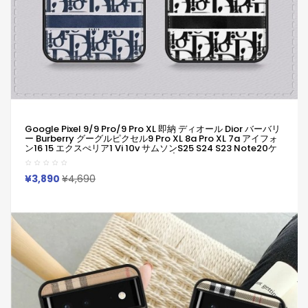
Google Pixel 9/9 Pro/9 Pro XL 即納 ディオール Dior バーバリ
ー Burberry グーグルピクセル9 Pro XL 8a Pro XL 7a アイフォ
ン16 15 エクスぺリア1 Vi 10v サムソンs25 S24 S23 Note20ケ
ース ブランド Galaxya55 A54 S23/S24 Ultraケースディオー
ル Dior バーバリー Burberryピクセル 8a Pro 7a 6/7/6a/9a ブ
ランドケース
¥3,890
¥4,690