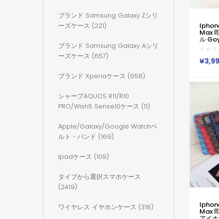
ブランド Samsung Galaxy Zシリ
Iphone
ーズケース (221)
Max
ル Goy
ブランド Samsung Galaxy Aシリ
13 
Goyar
ーズケース (657)
Pro 
¥3,9
ゴヤール
Air 1
ブランド Xperiaケース (658)
Lvカジ
14 13
限定版
シャープAQUOS R11/R10
PRO/wish5 Sense10ケース (11)
Apple/galaxy/google Watchベ
ルト・バンド (169)
Ipadケース (109)
タイプから選択スマホケース
(2419)
Iphone
ワイヤレス イヤホンケース (318)
Max 
アイホン1