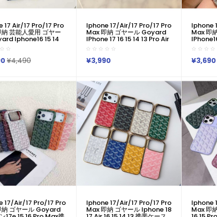
 17 Air/17 Pro/17 Pro
Iphone 17/air/17 Pro/17 Pro
Iphone 1
 即納 芸能人愛用 ゴヤー
Max 即納 ゴヤール Goyard
Max 即
ard Iphone16 15 14
IPhone 17 16 15 14 13 Pro Air
IPhone16
17携帯ケースゴヤール
IPhone17 16 15 Pro 8 SE ケー
IPhone1
d アイホン17 16 14 15
スゴヤール Goyard
スゴヤール
Max ケースカバー 上品
IPhone17 Air 14 15 16 Pro
IPhone1
90
¥4,490
¥3,990
¥3,690
 Goyard Iphone17
Maxケース 女子 かわいい お
ス 女子 
6 15 14 13pro Maxケース
しゃれ ゴヤール Goyard ア
ヤール G
ュアル アイホン16 15
イフォン17 Air 16 15 14 Plus
Air 16 15
 12 17 Airケース 全面保護
13 12 Pro Max 11 Pro XR XS
Max 11
 ビジネス風
スマホケース
ス
 17/air/17 Pro/17 Pro
Iphone 17/air/17 Pro/17 Pro
Iphone 1
即納 ゴヤール Goyard
Max 即納 ゴヤール Iphone 18
Max 即納
7e 15 16 Pro Max携
17 Air 16 15 14 13 携帯ケース
16 15 