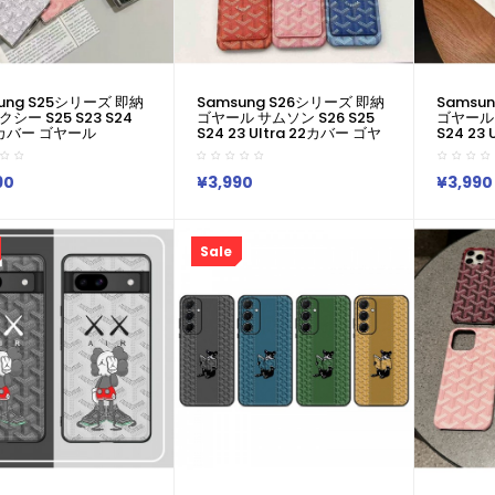
ung S25シリーズ 即納
Samsung S26シリーズ 即納
Samsu
シー S25 S23 S24
ゴヤール サムソン S26 S25
ゴヤール 
aカバー ゴヤール
S24 23 Ultra 22カバー ゴヤ
S24 23
ard メンズレディース
ール シェブロン柄 カードポケ
ール風ウ
e16 14 15 アイフォン15
ットケースGoyard
4 カラー
S23 S24 Ultra S22
IPhone17 Air 15 IPhone14 13
IPhone17
90
¥3,990
¥3,990
ース ゴヤール Goyard
Pro IPhone 16 15 11 Pro 8 SE
Pro IPho
16 14 Pro IPhone 15
ケース Goyard ギャラクシー
ケースゴ
e SE 第3世代 IPhone16
S26 S24 S25 Ultra Plus S22
S26 S24 
s スマホケース アイホン
S23ケース ゴヤール アイフォ
S23ケー
Sale
5 16プロマックスケース
ン17 15 14 Plus 13 12 Pro Max
ン17 15 1
芸能人愛用
ケース
11 Pro