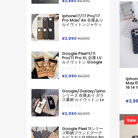
イフォン1
¥3,890
¥4,490
入れ IPhone17 16 15 14
13 12 
Pro Max ケース手帳型
スマホ
Iphone11 12 13 14 手帳
ズのコ
Iphone17/17 Pro/17
型ケース メンズ本革製
Pro Max/ Air 在庫あり
スマホケース アイフォ
ルイヴィトンジャケッ
ン15 14 13 Pro Max 手
ト型モノグラムダミエ
帳 携帯ケース
アイホンケース17 16 15
14 Pro Max 15 Plus 激
¥2,990
¥3,890
安革製メンズレディー
ス対応iphone17pro
Max 16 15 Pro Maxケー
Google Pixel11/11
スカバー
Pro/11 Pro XL 在庫 LV
ルイヴィトン Google
Pixel 11 10 Pro 9a 6 7a
8 9pro Iphone 16 17
Pro Max Galaxy S26
¥2,990
¥4,390
Iphone
ケースハイブランド フ
Max 
ァッションヴィトン定
16 14
番プリント ルイヴィト
Google/galaxy/iphone
Max
ンGooglePixel6 Pixel7
シリーズ 在庫あり ガラ
バスウ
Pixel8 9グーグ熊柄ル
ス素材 ルイヴィトン Lv
IPhone
ピクセル スマホケース
¥3,9
Google Pixel 10a 10
IPhon
軽い 薄い ハードケース
Pro Xl 9a 8 7 Galaxy
世代 IP
Iphone/galaxy/xperia/google
A36 S26 Ultra S25 ア
マホケ
¥2,990
Pixelなど全機種対応
¥3,990
イフォン17 Pro Max 16
アイホン 
Sale
Pro15 Pro Max 14 13ケ
マック
ースサムソン ギャラク
用
Google Pixel 11シリー
シー S26 S25s24 S23
ズ即納ブランドグーグ
Ultraケース ルイヴィト
ルピクセル11 10pro 9a