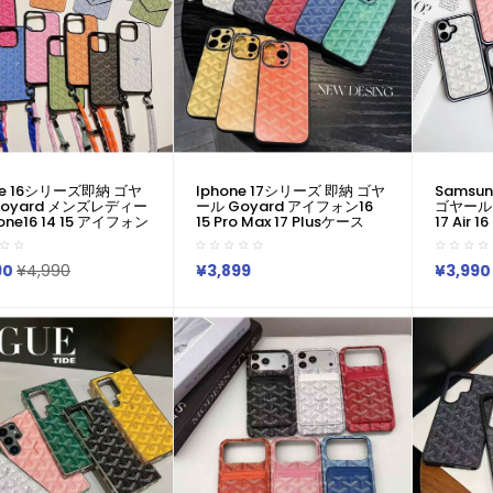
ne 16シリーズ即納 ゴヤ
Iphone 17シリーズ 即納 ゴヤ
Samsu
Goyard メンズレディー
ール Goyard アイフォン16
ゴヤール 
one16 14 15 アイフォン
15 Pro Max 17 Plusケース
17 Air 1
6 Pro Maxケース ゴヤー
Iphone15 Plus 16 Pro Max 15
13ケー
ard IPhone 16 14 Pro
14 13 12 17 Pro Max Xs Max
ーs25 S2
e16 15 IPhone SE 第3
ケース ブランド レディース男
S23 Ult
90
¥4,990
¥3,899
¥3,990
hone8 IPhone7 スマ
性女性 人気かわいいビジネス
ケース ゴ
 アイホン16 14 15プ
マン用高級 ゴヤール Goyard
ランド 
クスケース 新作 芸能人
アイフォン17 15 16 Proカバー
Galaxy 
Ultra 