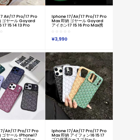
7 Air/17 Pro/17 Pro
Iphone 17/air/17 Pro/17 Pro
納 ゴヤール Goyard
Max 即納 ゴヤール Goyard
 17 15 14 13 Pro
アイホン17 15 16 Pro Max携
6 15 17 Pro 8 SE ケー
帯ケース ゴヤール風グリーン
 Goyard
シェブロンジャカードケース
4 15 16 Pro Maxケー
Goyard IPhone Air 17 16 15
¥3,990
かわいい おしゃれ ゴ
Plus ケース カジュアル ゴヤ
oyard アイフォン17
ール Goyard アイホン13 15
 14 Plus 13 12 Pro
16スマホケース 売れ筋 皮製
 Pro XR XS スマホケー
ゴヤール Goyard Iphone 17
15pro/16 Pro Max 14 13 携帯
ケース
7/air/17 Pro/17 Pro
Iphone 17/air/17 Pro/17 Pro
 ゴヤール IPhone17
Max 即納 アイフォン16 15 17
Pro Maxケース ゴヤー
プロ保護ケースゴヤール