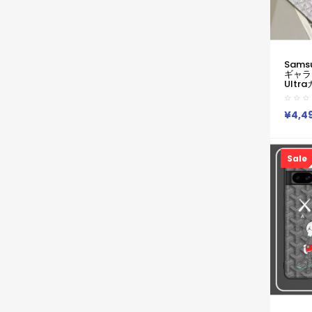
Sams
ギャラク
Ultr
Goy
IPhon
サムソン 
¥4,4
S21ケ
IPhone
IPhon
Plu
Sale
14 1
新作 