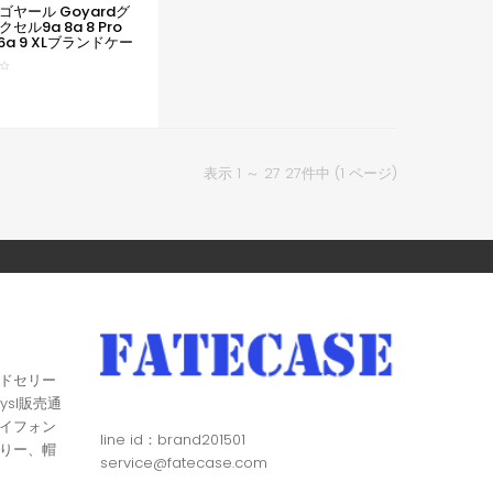
ゴヤール Goyardグ
セル9a 8a 8 Pro
/6a 9 XLブランドケー
ル Goyardアイフォ
peria 1vi 10v Iv ギャ
55 A54 A56
Pixel 6 7 8a 9 Proケ
ファッション潮流男
気
/Galaxy/Xperia/Google
など全機種対応
表示 1 ～ 27 27件中 (1 ページ)
ドセリー
ysl販売通
イフォン
line id：brand201501
りー、帽
service@fatecase.com