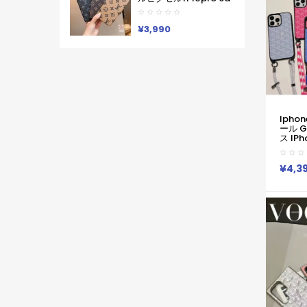
ン Lv ブランド レディー
8 Pro 7a 9proXL 手帳
ス男性女性 Google
型GalaxyS25 S26 S24
Pixel 10aカバー人気
A55 A54 A53 アイフォ
¥3,990
ン16 15 18 17ケースルイ
ヴィトン コピーPixel 10
9a 9 ProXL8 Pro
6/7/6a 9pro
XLXperia 1v 10viケース
ルイヴィトン ギャラク
シーS25Ultra S24男女
兼用
Iphone/Galaxy/Xperia/Google
Ipho
Pixelなど全機種対応
ール 
ス IPh
15 1
ル Goy
IPhon
¥4,3
世代 IP
ホケース
ロマッ
愛用