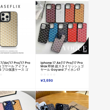
ース ゴヤール Iphone
Iphone17 Air 16 Plus ケース
 15 12 13 Pro Max 14
ゴヤール Goyard Iphone Air
 スマホケース
17e 16 15 12 13 Pro Max 14 ブ
17 16 15 ケース
ランドゴヤール スマホケース
7/air/17 Pro/17 Pro
Iphone 17 Air/17 Pro/17 Pro
納 ゴヤール アイフォ
Max 即納 超スタイリッシュゴ
6 15 プロ保護ケース ゴ
ヤール Goyard アイホン17
グラデーションゴール
15 16 Pro Max携帯ケース 大
ロンジャカードケー
人気 ゴヤール Goyard
d アイホン 17 Air 16
IPhone 17 Air 15 16 Plus ケー
¥3,690
13 Pro アイフォーン13
ス カジュアル ゴヤール
o Max Iphone17 Air
Goyard アイホン13 15 16ス
s ケース Goyard
マホケース 売れ筋 皮製
ir 17e 16 15 12 13
Iphone 17 15pro/16 Pro Max
ax 14 ブランドゴヤール
14 13 携帯ケース 合わせ易い
ース