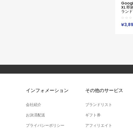
Google
XL 即
ランドGo
9 Pr
ースメ
Pixel
¥3,8
いい 超
8a 9
ド ゴヤ
A54 A
ケース
Iphon
Pixe
インフォメーション
その他のサービス
会社紹介
ブランドリスト
お決済配送
ギフト券
プライバシーポリシー
アフィリエイト