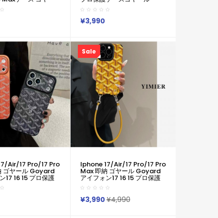
プリントテクスチャ
Goyard 便利 アイホン 17 16
レンズケース 豪華 ゴ
15 14 13 Pro Air アイフォーン
one17 16 15 14 Air
13 14 15 Pro Max Iphone15
¥3,990
クス 携帯ケース
17 Air 16 Plus ケース
Iphone17 15 16 Pro
Iphone16 15 17 12 13 Pro
 IPhone 17 14 15カ
Max 14 Airブランドゴヤール
 ゴヤール Iphone
GoyardスマホケースIphone
Sale
ro/16 Pro Max携帯ケ
16 15 ケース 人気付き個性潮
已用
7/air/17 Pro/17 Pro
Iphone 17/air/17 Pro/17 Pro
納 ゴヤール Goyard
Max 即納 ゴヤール Goyard
17 16 15 プロ保護
アイフォン17 16 15 プロ保護
ゴヤール風カラーブロ
ケース 便利 ゴヤール イエロ
イドレンズケース
ーシェブロンジャカードスト
アイホン 17 Air 16 15
ラップケース Goyard アイホ
¥3,990
¥4,990
Pro アイフォーン13 14
ン 17 Air 16 15 14 13 Pro アイ
ax Iphone17 Air 16
フォーン13 14 15 Pro Max