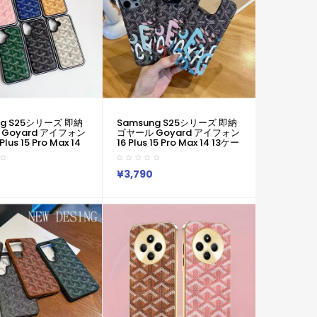
ng S25シリーズ 即納
Samsung S25シリーズ 即納
Goyard アイフォン
ゴヤール Goyard アイフォン
6 Plus 15 Pro Max 14
16 Plus 15 Pro Max 14 13ケー
スサムソン ギャラクシ
スサムソン ギャラクシーs25
4 Ultra SCG26
S24 Ultra SCG26 S23 Ultra
ra S22 S21 Note20
S22 S21 Note20ケース ゴヤ
¥3,790
ヤール Goyard ブ
ール Goyard ブランド レデ
レディース男性女性
ィース男性女性 Galaxy S25
S25 S24 23 S24
S24 23 S24 Ultra SC-52Eカ
SC-52Eカバー人気
バー人気かわいいビジネスマ
ン用高級 ゴヤール Goyard
アイフォン15 16 Plus Pro
Maxカバー