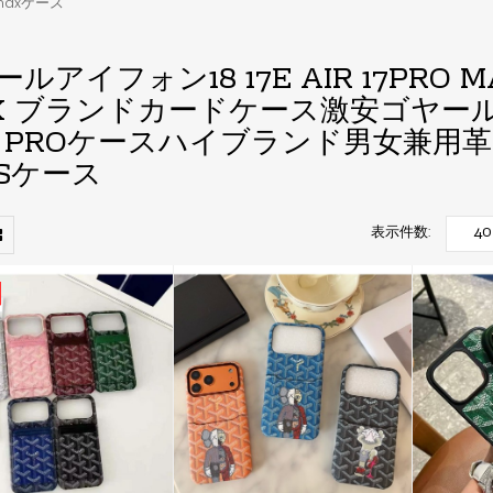
o maxケース
ルアイフォン18 17E AIR 17PRO MAX 1
X ブランドカードケース激安ゴヤールIPHO
18 PROケースハイブランド男女兼用革GOYA
USケース
表示件数: