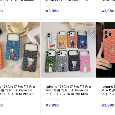
ス ゴヤール風カラフル
ゴヤール風クラシックトート
ル風フル
ターンケース Goyard
柄金縁ケース Goyard アイホ
ーカラー
 Air 17 16 15 Plus ケー
ン18 17 16 14 15 Pro Max Air
ヤール IPh
90
¥3,990
¥3,690
ジュアル ゴヤール
ケースカバー 芸能人愛用 上品
プロマッ
rd アイホン13 15 16ス
ゴヤール Iphone17 18pro
Goyard 
ース 売れ筋 皮製 ゴヤ
Max 16 15 14 13pro Maxケー
Maxケース
yard Iphone 17
ス ゴヤール Goyard アイホ
バー売れ筋
/16 Pro Max 14 13 携帯
ン 18 17e 16 15 14 13 12 Airケ
17 15 P
 合わせ易い
ース
ース
 17/air/17 Pro/17 Pro
Iphone 17/air/17 Pro/17 Pro
Iphone 1
即納 ゴヤール Goyard
Max 即納 ゴヤール Goyard
Max 即
 17 16 15 14 13 Pro Air
アイフォン17 16 15 Pro Max
アイフォン
17 16 15 Pro 8 SE ケー
Airケース Iphone15 Plus Air
ケース 
ル Goyard
17 16 Pro Max 15 14 13 12 17
ックスラ
17 Air 14 15 16 Pro
Pro Max Xs Maxケース ブラ
Goyard 
90
¥3,990
¥3,990
ケース 女子 かわいい お
ンド レディース男性女性 人気
14 13 
ゴヤール Goyard ア
かわいいビジネスマン用高級
15 Pro M