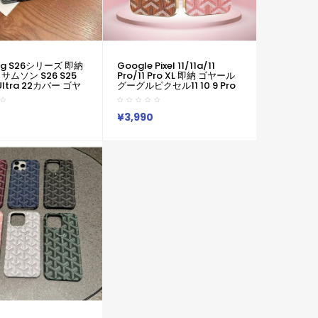
ng S26シリーズ 即納
Google Pixel 11/11a/11
サムソン S26 S25
Pro/11 Pro XL 即納 ゴヤール
 Ultra 22カバー ゴヤ
グーグルピクセル11 10 9 Pro
ーブンテクスチャー
XL 8a Pro XL 7a アイフォン
ケース Goyard
17 16 18エクスぺリア1 Vii 10vii
 Air 15 IPhone14 13
サムソンs26 S25 S24 S23
¥3,990
ne 16 15 11 Pro 8 SE
Note20ケース ブランド
ヤール ギャラクシー
Galaxy A55 A54 A36
S25 Ultra Plus S22
S26/S25/S24 Ultraケース
ス Goyard アイフォ
ゴヤール 幾何モチーフ金メッ
4 Plus 13 12 Pro Max
キレザー調スマホケース
 XR XS スマホケース