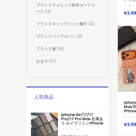
帯ケー
ブランドウォレット財布カードケ
Y 字パ
ース (3)
IPhone
¥3,9
ス カ
Goya
ブランドキャップハット帽子 (4)
マホケ
ール Go
15pro
ブランドバッグカバン (11)
ケース
ブランド服 (16)
おまけ (17)
人気商品
Iphone
Max 
IPhone
Iphone Air/17/17
IPhone
Pro/17 Pro Max 在庫あ
スゴヤー
り ルイヴィトンiPhone
IPhone
¥3,9
Air 17pro Max 16 15
Max
Pro Maxケース手帳型
しゃれ 
ブランドグッチカード