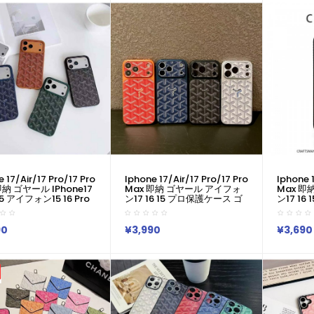
7 Air 16 15 14 Plus
ゴヤール Goyard アイフォン
Plus ケ
Pro Max 11 Pro XR XS
17 15 16 Proカバー
Air 17 16
ケース ゴヤール×カウ
ブランド
ラボスマホケース。
Iphone 
 17/air/17 Pro/17 Pro
Iphone 17/air/17 Pro/17 Pro
Iphone 1
即納 ゴヤール IPhone17
Max 即納 ゴヤール アイフォ
Max 即
 15 アイフォン15 16 Pro
ン17 16 15 プロ保護ケース ゴ
ン17 1
ケース ゴヤール風キャン
ヤール クラシック Y 柄スマホ
ヤール 
ィーブケースGoyard
ケース Goyard アイホン 17
ドシェブ
 Air 17 16 14 Pro
Air 16 15 14 13 Pro アイフォー
ス Goyar
90
¥3,990
¥3,690
e16 15 IPhone SE 第4
ン13 14 15 Pro Max Iphone17
15 14 
hone13 IPhone12 ス
Air 16 Plus ケース ゴヤール
14 15 Pr
ース ゴヤール Goyard
Iphone Air 17e 16 15 12 13
16 Plu
Air 17 16 14 15 プロ
Pro Max 14 ブランド
Iphone A
スケース 新作 芸能人愛
GoyardスマホケースIphone
Pro M
17 16 15 ケース
スマホケ