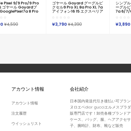
 Pixel 9/9 Pro/9 Pro
ゴヤール Goyard グーグルピ
シンプル
納 ゴヤール Goyardブ
クセル9 Pro XL 8a Pro XL 7a
ーグルピク
oglePixel7a 8 Pro
アイフォン16 15 エクスぺリア
7a 6/7
o XLケースKAWS レディ
1 Vi 10v サムソンs25 S24
スゴヤー
ンズ人気Google
S23 Note20ケース ブランド
ン16 15 X
9 8a 7a 6aケース かわ
Galaxya55 A54 S23/S24
ラクシーa
90
¥4,590
¥3,790
¥4,390
¥3,890
薄型 軽量 Google 6 7
Ultraケースゴヤール
Google 
a ケース 全面保護 ブラン
Goyardピクセル 8a Pro 7a
ース革製
ール Goyard Galaxy
6/7/6a/9a ブランドケース
女兼用人
55 S25/S24/S23ultra
Iphone16 15/14/13 保護カバ
Iphone
ー男女兼用ジャケット型人気
Pixel
e/Galaxy/Google
Iphone/Galaxy/Xperia/Google
lなど全機種対応
Pixelなど全機種対応
アカウント情報
会社紹介
日本国内発送代引き後払い可ブラン
アカウント情報
ヌロエベdior gucciエルメスプラダ
注文履歴
販専門店です！卸売各種ブランドア
ケース、バッグ、服、ヘアアクセサ
ウイッシュリスト
子、腕時計、財布、靴など販売