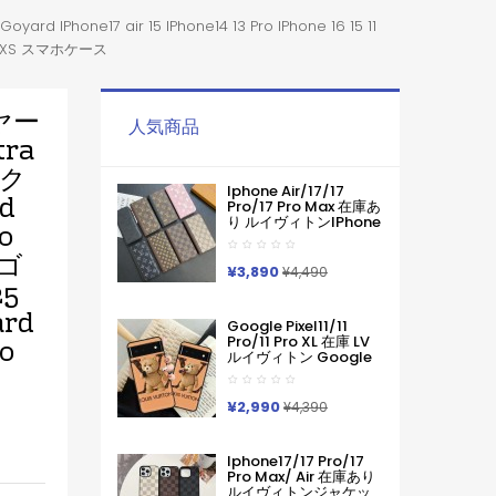
e17 air 15 IPhone14 13 Pro IPhone 16 15 11
 XR XS スマホケース
ゴヤー
人気商品
tra
テク
Iphone Air/17/17
d
Pro/17 Pro Max 在庫あ
り ルイヴィトンiPhone
ro
Air 17pro Max 16 15
Pro Maxケース手帳型
スゴ
ブランドグッチカード
¥3,890
¥4,490
入れ IPhone17 16 15 14
5
Pro Max ケース手帳型
ard
Iphone11 12 13 14 手帳
Google Pixel11/11
型ケース メンズ本革製
Pro/11 Pro XL 在庫 LV
o
スマホケース アイフォ
ルイヴィトン Google
ン15 14 13 Pro Max 手
ス
Pixel 11 10 Pro 9a 6 7a
帳 携帯ケース
8 9pro Iphone 16 17
Pro Max Galaxy S26
¥2,990
¥4,390
ケースハイブランド フ
ァッションヴィトン定
番プリント ルイヴィト
Iphone17/17 Pro/17
ンGooglePixel6 Pixel7
Pro Max/ Air 在庫あり
Pixel8 9グーグ熊柄ル
ルイヴィトンジャケッ