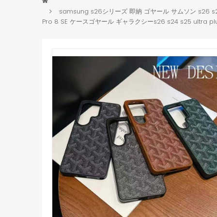
samsung s26シリーズ 即納 ゴヤール サムソン s26 s25 s2
Pro 8 SE ケースゴヤール ギャラクシーs26 s24 s25 ultra plus 