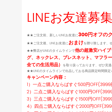
Max ケース
人愛用
LINEお友達募
300円オフの
★★ご注文前、新しいLINEお友達に
おまけ
★★ご注文後、LINEお友達に
を贈り致します、
他の超激安ハイブ
★★弊店がLINEのタイムラインで
グ、ネックレス、ブレスネット、マフラ
全ての生活用品）
を取り扱っております、ぜひ見逃
★★LINEのタイムラインで出品しておる商品限定時間限
キャンペーン内容：
1）一点ご購入ならばすぐ500円OFF(399
2）二点ご購入ならばすぐ1000円OFF(39
3）三点ご購入ならばすぐ1500円OFF(39
4）四点ご購入ならばすぐ2000円OFF(39