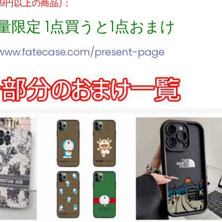
99円以上の商品)；
数量限定 1点買うと1点おまけ
/www.fatecase.com/present-page