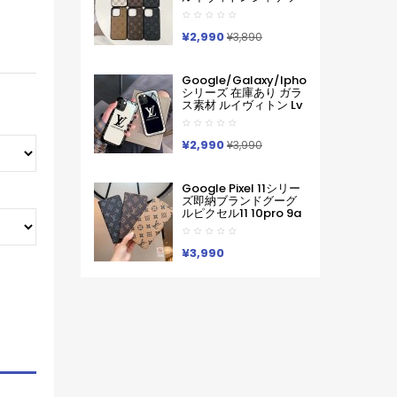
ピクセル スマホケース
ト型モノグラムダミエ
軽い 薄い ハードケース
アイホンケース17 16 15
Iphone/galaxy/xperia/google
14 Pro Max 15 Plus 激
¥2,990
Pixelなど全機種対応
¥3,890
安革製メンズレディー
ス対応iphone17pro
Max 16 15 Pro Maxケー
Google/galaxy/iphone
スカバー
シリーズ 在庫あり ガラ
ス素材 ルイヴィトン Lv
Google Pixel 10a 10
Pro Xl 9a 8 7 Galaxy
A36 S26 Ultra S25 ア
¥2,990
¥3,990
イフォン17 Pro Max 16
Pro15 Pro Max 14 13ケ
ースサムソン ギャラク
Google Pixel 11シリー
シー S26 S25s24 S23
ズ即納ブランドグーグ
Ultraケース ルイヴィト
ルピクセル11 10pro 9a
ン Lv ブランド レディー
8 Pro 7a 9proXL 手帳
ス男性女性 Google
型GalaxyS25 S26 S24
Pixel 10aカバー人気
A55 A54 A53 アイフォ
¥3,990
ン16 15 18 17ケースルイ
ヴィトン コピーPixel 10
9a 9 ProXL8 Pro
6/7/6a 9pro
XLXperia 1v 10viケース
ルイヴィトン ギャラク
シーS25Ultra S24男女
兼用
Iphone/Galaxy/Xperia/Google
Pixelなど全機種対応