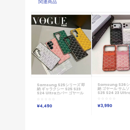
関連商品
Samsung S26
Samsung S25シリーズ 即
納 ゴヤール サムソン
納 ギャラクシー S25 S23
S25 S24 23 Ult
S24 Ultraカバー ゴヤール
ー ゴヤール シェブ
Goyard メンズレディース
ードポケットケー
IPhone16 14 15 アイフォン
Goyard IPhone17
15 サムソン S23 S24 Ultra
¥3,990
¥4,490
IPhone14 13 Pro
S22 S21ケース ゴヤール
16 15 11 Pro 8 S
Goyard IPhone16 14 Pro
Goyard ギャラク
IPhone 15 IPhone SE 第3
S24 S25 Ultra P
世代 IPhone16 Plus スマホ
S23ケース ゴヤー
ケース アイホン14 15 16プ
ォン17 15 14 Plus 
ロマックスケース 新作 芸能