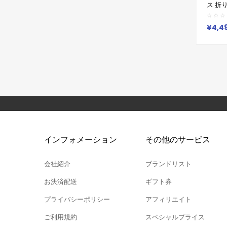
ス 折
Galax
ャラクシ
ース全
¥4,4
インフォメーション
その他のサービス
会社紹介
ブランドリスト
お決済配送
ギフト券
プライバシーポリシー
アフィリエイト
ご利用規約
スペシャルプライス