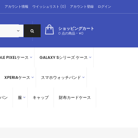
アカウント情報
ウイッシュリスト (0)
アカウント登録
ログイン
ショッピングカート
0 点の商品 - ¥0
LE PIXELケース
GALAXY Sシリーズ ケース
XPERIAケース
スマホウォッチバンド
バン
服
キャップ
財布カードケース