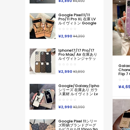
ホ向け
¥3,890
¥4,490
入れ IPhone17 16 15 14
Pro Max ケース手帳型
Iphone11 12 13 14 手帳
Google Pixel11/11
型ケース メンズ本革製
Pro/11 Pro XL 在庫 LV
スマホケース アイフォ
ルイヴィトン Google
ン15 14 13 Pro Max 手
Pixel 11 10 Pro 9a 6 7a
帳 携帯ケース
8 9pro Iphone 16 17
Pro Max Galaxy S26
¥2,990
¥4,390
ケースハイブランド フ
ァッションヴィトン定
番プリント ルイヴィト
Iphone17/17 Pro/17
ンGooglePixel6 Pixel7
Pro Max/ Air 在庫あり
Pixel8 9グーグ熊柄ル
ルイヴィトンジャケッ
ピクセル スマホケース
ト型モノグラムダミエ
軽い 薄い ハードケース
Gala
アイホンケース17 16 15
Iphone/galaxy/xperia/google
Chan
14 Pro Max 15 Plus 激
¥2,990
Pixelなど全機種対応
¥3,890
Flip 
安革製メンズレディー
Fold 
ス対応iphone17pro
激安ブ
Max 16 15 Pro Maxケー
Google/galaxy/iphone
Galaxy
¥4,6
スカバー
シリーズ 在庫あり ガラ
ャラクシー
ス素材 ルイヴィトン Lv
プルケ
Google Pixel 10a 10
Pro Xl 9a 8 7 Galaxy
A36 S26 Ultra S25 ア
¥2,990
¥3,990
イフォン17 Pro Max 16
Pro15 Pro Max 14 13ケ
ースサムソン ギャラク
Google Pixel 11シリー
シー S26 S25s24 S23
ズ即納ブランドグーグ
Ultraケース ルイヴィト
ルピクセル11 10pro 9a