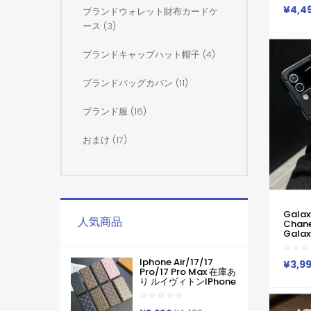
Flip
¥4,4
ブランドウォレット財布カードケ
ギャラ
ース (3)
ス
ブランドキャップハット帽子 (4)
ブランドバッグカバン (11)
ブランド服 (16)
おまけ (17)
Galax
人気商品
Chan
Galaxy
ケース
チ 定番G
Iphone Air/17/17
3 ケ
¥3,9
Pro/17 Pro Max 在庫あ
シー Z 
り ルイヴィトンiPhone
Fold
Air 17pro Max 16 15
シャネ
Pro Maxケース手帳型
極簡ロ
ブランドグッチカード