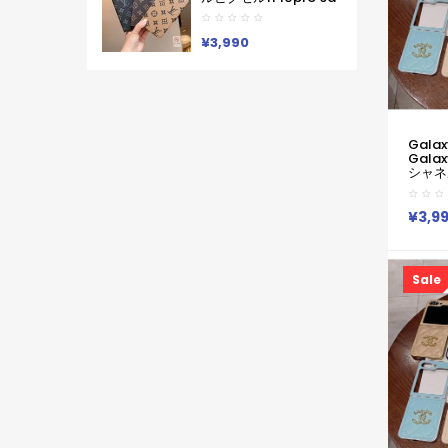
ン Lv ブランド レディー
8 Pro 7a 9proXL 手帳
ス男性女性 Google
型GalaxyS25 S26 S24
Pixel 10aカバー人気
A55 A54 A53 アイフォ
¥3,990
ン16 15 18 17ケースルイ
ヴィトン コピーPixel 10
9a 9 ProXL8 Pro
6/7/6a 9pro
XLXperia 1v 10viケース
ルイヴィトン ギャラク
シーS25Ultra S24男女
Galax
兼用
Galax
Iphone/Galaxy/Xperia/Google
シャネル
Pixelなど全機種対応
Galaxy
ス シャ
ギャラ
¥3,9
4/Z
カバー
ナルオ
国
Sale