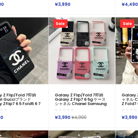
5 6 7 ケース全面保護人気
/Fold5 Flip6 4ケース ブラン
Pro Ma
90
¥3,890
¥4,490
クシー Z フリップケー
ド ギャラクシーSamsung
ネル Ch
Galaxy Z Fold76 5 4 3カバ
S25 S2
ー ケースカバー人気男女兼用
り畳みギャ
5 4 3 
Sale
Sale
y Z Flip/Fold 7即納
Galaxy Z Flip/Fold 7即納
Galaxy 
el Gucciブランド
Galaxy Z Flip7 6 5g ケース
ャネル C
 Zflip7 6 5 Fold5 6 7
シャネル Chanel Samsung
Z Fold
折畳み式 シャネル グッ
Galaxy Z Flip4 5 3 6 7ケース
ス シャネル
alaxy Zflip 7 6 5 4
シャネル Chanel サムスン ギ
Z Flip7 
ース可愛い女子ギャラク
ャラクシーZフリップ7 6 5
/Fold
90
¥3,990
¥4,990
¥3,990
フリップ 7 6 5 4 3
4/Zフリップ3 折り畳み 携帯
ラクシーSa
7 6 5 4 3カバー 落下防止
カバー 送料無料ケースシャネ
Fold7 
ル・グッチのモノクロ
ル風アイコニックダブルC×立
バー人気
ゴに、折りたたみスマ
体フラワー付カードポケッ