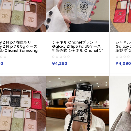
y Z Flip7 在庫あり
シャネル Chanelブランド
シャネル
y Z Flip 7 6 5g ケース
Galaxy Zflip5 Fold5ケース
Galaxy
 Chanel Samsung
折畳み式 シャネル Chanel 定
革製 男
 Z Flip4 5 3 6 7 ケー
番Galaxy Zflip3 4 5ケース可
ネルchan
ネル Chanel サムスン
愛い女子ギャラクシー Z フリ
Zflip
クシーZフリップ 7 6 5
ップ3 4 5 Fold5 4 3カバー 落
ギャラクシ
90
¥4,290
¥4,090
フリップ3 折り畳み 携帯
下防止
Fold5
 送料無料ケースオリジ
シャレスマホケース 韓