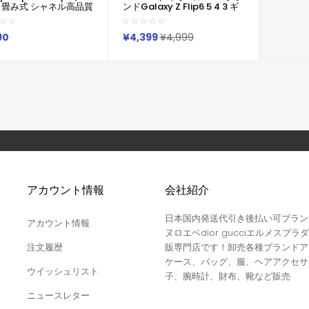
り畳み式 シャネル高品質
ンドGalaxy Z Flip6 5 4 3 ギ
y Zflip 3ケ シャネル ギ
ャラクシーZ Fold6 5 4 3 2ケ
ーZ フリップ 5 4 3ケ
ースカバー激安ブランド サム
面保護人気
ソン Galaxy Z Fold 6 5 4 3 2
90
¥4,399
¥4,999
ギャラクシーZ Flip6 5 4 シン
プルケースカバー
アカウント情報
会社紹介
日本国内発送代引き後払い可ブラン
アカウント情報
ヌロエベdior gucciエルメスプラダ
注文履歴
販専門店です！卸売各種ブランドア
ケース、バッグ、服、ヘアアクセサ
ウイッシュリスト
子、腕時計、財布、靴など販売
ニュースレター