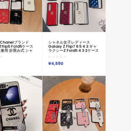
chanelブランド
シャネル女子レディース
 Zflip5 Fold5ケース
Galaxy Z Flip7 6 5 4 3 ギャ
女兼用 折畳み式 シャ
ラクシーZ Fold5 4 3 2ケース
el 定番Galaxy
カバー激安ブランド サムソン
3 4 5ケース可愛い女子
Galaxy Z Fold 7 6 5 4 3 2 ギ
ー Z フリップ3 4 5
ャラクシーz Flip5 4 シンプル
¥4,590
 4 3カバー 落下防止
キルティングケースカバー