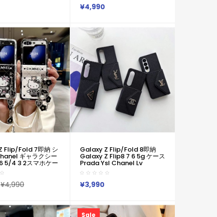
x 16 15 14 ケースシャ
横折りたたみケース 激安ブラ
¥4,990
anel サムソンs26
ンド Iphone Ultra サムソン
3 S24 Ultraカバー 折
Galaxy Z Fold 8 7 6 5 ギャラ
ラクシー Fold7 6
クシーZ Flip 8 7 6 5 4 シンプ
2ケース
ルピクセル11 10 9 Pro Foldカ
バー革制
Z Flip/Fold 7即納 シ
Galaxy Z Flip/Fold 8即納
hanel ギャラクシー
Galaxy Z Flip8 7 6 5g ケース
7 6 5/4 3 2スマホケー
Prada Ysl Chanel Lv
 Chanel Galaxy
Samsung Galaxy Z Flip8 7
6 Fold7/Z Fold6
6 4 5 3 ケース Prada Ysl
5ケース ブランド ギャ
Chanel Lv サムスン ギャラク
¥4,990
¥3,990
msung Galaxy Z
シーZフリップ8 7 6 5 4/Zフ
6 5 4 3カバー ケースカ
リップ3 折り畳み 携帯カバー
男女兼用
送料無料ケースオリジナルオ
シャレスマホケース 韓国
Sale