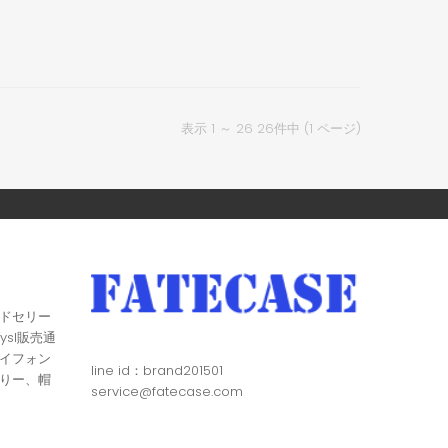
表示 1 ～ 26 26件中 (1 ページ)
ドセリー
ysl販売通
イフォン
line id：brand201501
りー、帽
service@fatecase.com