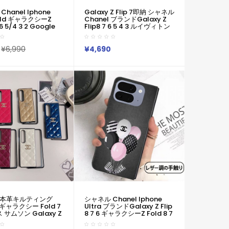
hanel Iphone
Galaxy Z Flip 7即納 シャネル
Fold ギャラクシーZ
Chanel ブランドGalaxy Z
 6 5/4 3 2 Google
Flip8 7 6 5 4 3 ルイヴィトン
1 10 9 Pro Foldスマホ
LV ギャラクシーZ Flip8 7 6 5
シャネル風 レザー調ス
4 3 2ケースカバー激安ブラン
ス 4 種セット
ド サムソン Galaxy Z Fold8
¥6,990
¥4,690
alaxy Z Flip8 7 6
7 6 5 4 3 2 ギャラクシーZ
 7 6ケース ブランド ギ
Flip8 7 6 5 4 シンプルケース
Samsung
カバー
Z Fold8 7 6 5 4 3カ
ォンultra ピクセ
1 Foldケースカバー人
用
本革キルティング
シャネル Chanel Iphone
 ギャラクシー Fold 7
Ultra ブランドGalaxy Z Flip
 サムソン Galaxy Z
8 7 6 ギャラクシーZ Fold 8 7
6 5 4 3 2 レザーカバー
6 5 Google Pixel 11 10 9 Pro
hanel Iphone17
Foldケース シャネルレザー調