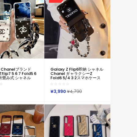
Chanelブランド
Galaxy Z Flip6即納 シャネル
flip7 5 6 7 Fold5 6
Chanel ギャラクシーZ
折畳み式 シャネル
Fold6 5/4 3 2スマホケース
定番Galaxy Zflip3
シャネル Chanel Galaxy Z
 7ケース可愛い女子ギャ
Fold2/Z Fold3 /Fold5 Flip6
 フリップ3 4 5 6 7
4ケース ブランド ギャラクシ
¥3,990
¥4,790
6 5 4 3カバー 落下防止
ーSamsung Galaxy Z Fold6
5 4 3カバー ケースカバー人
気男女兼用 已用