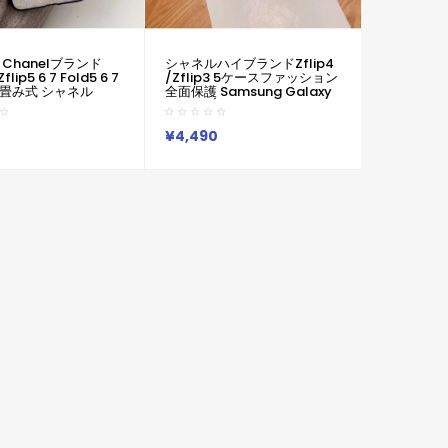
Chanelブランド
シャネルハイブランドZflip4
flip5 6 7 Fold5 6 7
/Zflip3 5ケースファッション
畳み式 シャネル
全面保護 Samsung Galaxy
定番Galaxy Zflip3
Zfold4/fold3 5ケース
 7ケース可愛い女子ギャ
Chanel ハイブランド 大人気
 フリップ3 4 5 6 7
Galaxy Z Flip 5 / Z Fold5ケ
¥4,490
6 5 4 3カバー 落下防止
ース