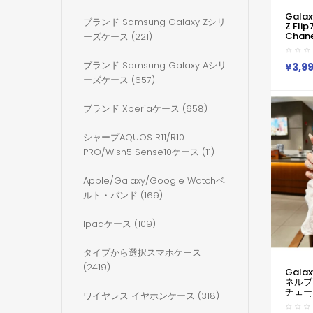
Galax
ブランド Samsung Galaxy Zシリ
Z Fl
Chane
ーズケース (221)
Flip4
Cha
ーZフリ
ブランド Samsung Galaxy Aシリ
¥3,9
プ3 
ーズケース (657)
無料ケ
レスマ
ブランド Xperiaケース (658)
シャープAQUOS R11/R10
PRO/wish5 Sense10ケース (11)
Apple/galaxy/google Watchベ
ルト・バンド (169)
Ipadケース (109)
タイプから選択スマホケース
(2419)
Gala
ネルブ
チェーン
ワイヤレス イヤホンケース (318)
6 5 
ッション