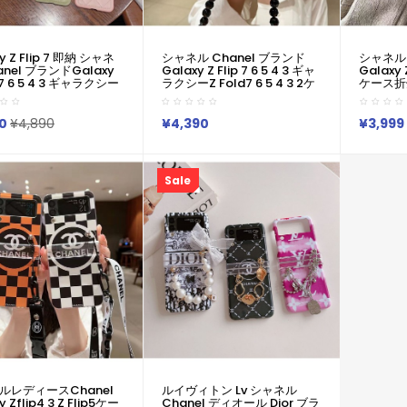
y Z Flip 7 即納 シャネ
シャネル Chanel ブランド
シャネル 
anel ブランドGalaxy
Galaxy Z Flip 7 6 5 4 3 ギャ
Galaxy Z
p 7 6 5 4 3 ギャラクシー
ラクシーZ Fold7 6 5 4 3 2ケ
ケース折
d7 6 5 4 3 2ケースカバ
ースカバー激安ブランド サム
Chanel 
ブランド サムソン
ソン Galaxy Z Fold 7 6 5 4 3
4 5 6
y Z Fold 6 5 4 3 2 ギャ
2 ギャラクシーZ Flip6 5 4 シ
ラクシー Z
0
¥4,890
¥4,390
¥3,999
Z Flip6 5 4 シンプル
ンプルケースカバー
Fold7 
カバー
Sale
ルレディースChanel
ルイヴィトン Lv シャネル
y Zflip4 3 Z Flip5ケー
Chanel ディオール Dior ブラ