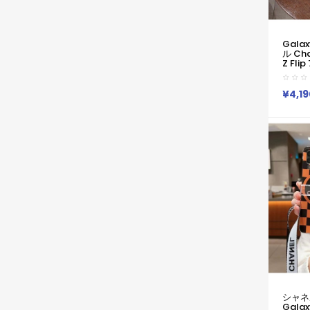
Galax
ル Ch
Z Fli
Z Fol
ー激安
Galax
¥4,19
ラクシー
ケース
シャネ
Galax