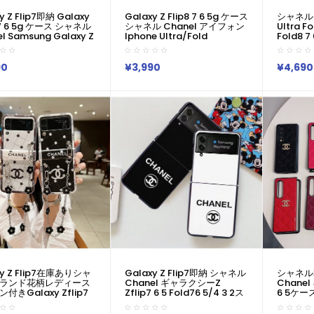
y Z Flip7即納 Galaxy
Galaxy Z Flip8 7 6 5g ケース
シャネル C
ip7 6 5g ケース シャネル
シャネル Chanel アイフォン
Ultra 
l Samsung Galaxy Z
Iphone Ultra/fold
Fold8 7
 5 3 6 7 ケース シャネル
Samsung Galaxy Z Fold 8
Pixel 1
nel サムスン ギャラクシ
7 6 4 5 3 Google Pixel 11 10
ケース 
ップ7 6 5 4/Zフリッ
9 Pro Foldケース シャネル
マホケー
90
¥3,990
¥4,690
折り畳み 携帯カバー 送料
Chanel サムスン ギャラクシ
Chanel G
ースオリジナルオシャ
ーZフリップ8 7 6 5 4/Zフリ
Fold8
ホケース 韓国
ップ8 折り畳み 携帯カバー 送
ャラクシー
料無料ケースオリジナルオシ
Galaxy 
ャレスマホケース 韓国
バーアイフ
ルpro1
気男女兼
xy Z Flip7在庫ありシャ
Galaxy Z Flip7即納 シャネル
シャネル
ランド花柄レディース
Chanel ギャラクシーZ
Chanel
付きGalaxy Zflip7
Zflip7 6 5 Fold76 5/4 3 2ス
6 5ケース
4/flip3ケース可愛いファ
マホケース シャネル Chanel
Flip7 
CHANEL Galaxy Z
Galaxy Z Fold7 2/Z Fold3
シャネル C