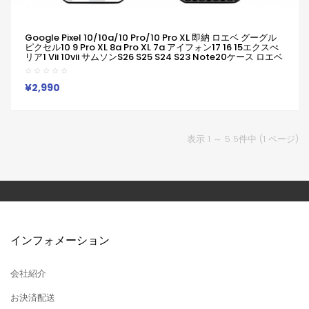
Google Pixel 10/10a/10 Pro/10 Pro XL 即納 ロエベ グーグル
ピクセル10 9 Pro XL 8a Pro XL 7a アイフォン17 16 15エクスぺ
リア1 Vii 10vii サムソンs26 S25 S24 S23 Note20ケース ロエベ
アナグラム モノグラムケース Galaxy A55 A54 A36
S26/S25/S24 Ultraケース LOEWE グーグルピクセル10a 9a
8a Pro 7a 6/7/6a/ブランドケース
¥2,990
表示 1 ～ 5 5件中 (1 ページ)
インフォメーション
会社紹介
お決済配送