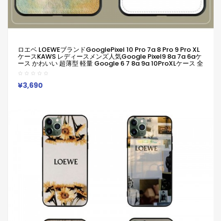
ロエベ LOEWEブランドGooglePixel 10 Pro 7a 8 Pro 9 Pro XL
ケースKAWS レディースメンズ人気Google Pixel9 8a 7a 6aケ
ース かわいい 超薄型 軽量 Google 6 7 8a 9a 10ProXLケース 全
面保護 ブランド ロエベ LOEWE Galaxy A56 A55
S25/S24/S23ultraケース Iphone/Galaxy/Google Pixelなど
全機種対応
¥3,690