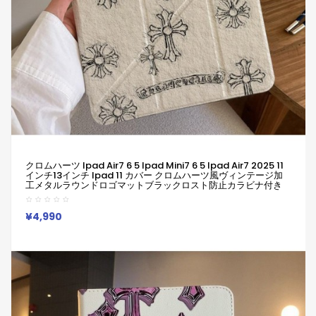
クロムハーツ Ipad Air7 6 5 Ipad Mini7 6 5 Ipad Air7 2025 11
インチ13インチ Ipad 11 カバー クロムハーツ風ヴィンテージ加
工メタルラウンドロゴマットブラックロスト防止カラビナ付き
AirPods ケース クロムハーツ メンズレディースアイパッド Air7
6 Ipad 10th Ipad Mini7ケース クロムハーツ 10th Ipad Mini7
クリアケース激安 Ipad11/10/9/8/7/6/5/4/3/2ケース
¥4,990