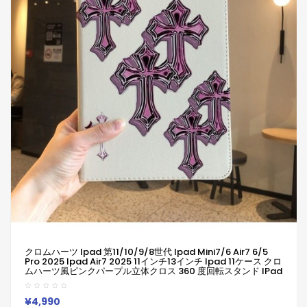
クロムハーツ Ipad 第11/10/9/8世代 Ipad Mini7/6 Air7 6/5
Pro 2025 Ipad Air7 2025 11インチ13インチ Ipad 11ケース クロ
ムハーツ風ピンクパープル立体クロス 360 度回転スタンド IPad
ケース クロムハーツ 便利 Ipad Pro 2024ケース 11インチ 13イ
ンチブランド アイパッドケース Ipad Air7/6/5/4/3/2/1ケース
Chrome Hearts クロムハーツ
¥4,990