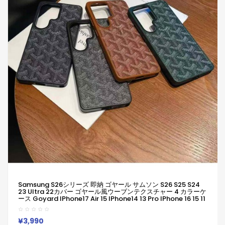
Samsung S26シリーズ 即納 ゴヤール サムソン S26 S25 S24
23 Ultra 22カバー ゴヤール風ウーブンテクスチャー 4 カラーケ
ース Goyard IPhone17 Air 15 IPhone14 13 Pro IPhone 16 15 11
Pro 8 SE ケースゴヤール ギャラクシーs26 S24 S25 Ultra Plus
S22 S23ケース Goyard アイフォン17 15 14 Plus 13 12 Pro Max
11 Pro XR XS スマホケース
¥3,990