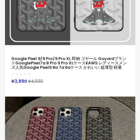
Google Pixel 9/9 Pro/9 Pro XL 即納 ゴヤール Goyardブラン
ドGooglePixel7a 8 Pro 9 Pro XLケースKAWS レディースメン
ズ人気Google Pixel9 8a 7a 6aケース かわいい 超薄型 軽量
Google 6 7 8a 9a ケース 全面保護 ブランド ゴヤール Goyard
Galaxy A54 A55 S25/S24/S23ultraケース
Iphone/Galaxy/Google Pixelなど全機種対応
¥3,890
¥4,590