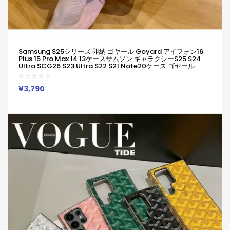
Samsung S25シリーズ 即納 ゴヤール Goyard アイフォン16
Plus 15 Pro Max 14 13ケースサムソン ギャラクシーs25 S24
Ultra SCG26 S23 Ultra S22 S21 Note20ケース ゴヤール
Goyard ブランド レディース男性女性 Galaxy S25 S24 23
S24 Ultra SC-52Eカバー人気かわいいビジネスマン用高級 ゴヤ
ール Goyard アイフォン15 16 Plus Pro Maxカバー
¥3,790