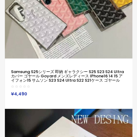
Samsung S25シリーズ 即納 ギャラクシー S25 S23 S24 Ultra
カバー ゴヤール Goyard メンズレディース IPhone16 14 15 ア
イフォン15 サムソン S23 S24 Ultra S22 S21ケース ゴヤール
Goyard IPhone16 14 Pro IPhone 15 IPhone SE 第3世代
IPhone16 Plus スマホケース アイホン14 15 16プロマックスケー
ス 新作 芸能人愛用
¥4,490