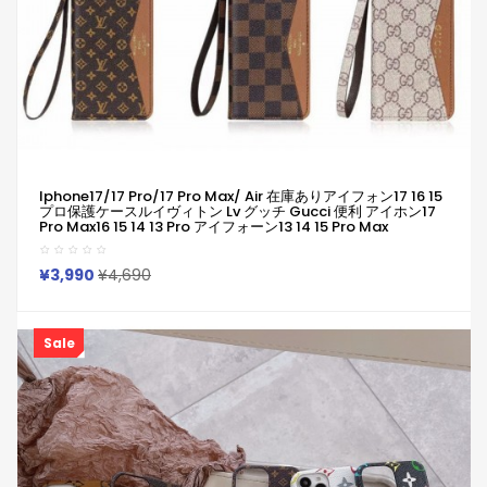
Iphone17/17 Pro/17 Pro Max/ Air 在庫ありアイフォン17 16 15
プロ保護ケースルイヴィトン Lv グッチ Gucci 便利 アイホン17
Pro Max16 15 14 13 Pro アイフォーン13 14 15 Pro Max
Iphone15 16 Plus ケース Iphone17 16 15 11 12 13 Pro Max 14ブ
ランドルイヴィトン Lv グッチ GucciスマホケースIphone 16 15
ケース 人気付き個性潮
¥3,990
¥4,690
Sale