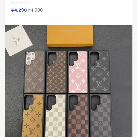
ケースGucci Lv Dior Ysl Chanel IPhone17 Air 14 15 16 Pro
Maxケース
¥4,290
¥4,990