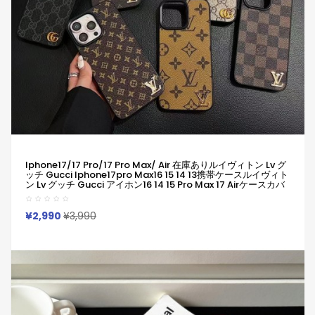
Iphone17/17 Pro/17 Pro Max/ Air 在庫ありルイヴィトン Lv グ
ッチ Gucci Iphone17pro Max16 15 14 13携帯ケースルイヴィト
ン Lv グッチ Gucci アイホン16 14 15 Pro Max 17 Airケースカバ
ー 上品 ルイヴィトン Lv グッチ Gucci Iphone16 15 14 13pro
Maxケース Lvカジュアル アイホン16 15 14 13 12 11ケース 全面保
護限定版 ビジネス風
¥2,990
¥3,990