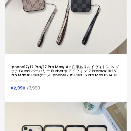
Iphone17/17 Pro/17 Pro Max/ Air 在庫ありルイヴィトン Lv グ
ッチ Gucci バーバリー Burberry アイフォン17 Promax 16 15
Pro Max 16 Plusケース Iphone17 15 Plus 16 Pro Max 15 14 13
12 11 Pro Max Xs Maxケース ブランド レディース男性女性 人気
Lv グッチ Gucci バーバリー Burberry アイフォン15 16 Proカバ
ー
¥2,990
¥3,990