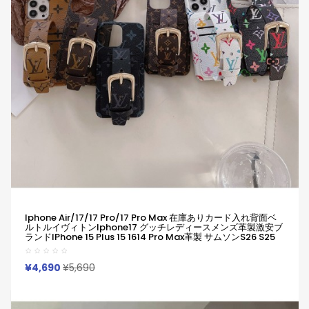
Iphone Air/17/17 Pro/17 Pro Max 在庫ありカード入れ背面ベ
ルトルイヴィトンiphone17 グッチレディースメンズ革製激安ブ
ランドIPhone 15 Plus 15 1614 Pro Max革製 サムソンs26 S25
S24 S23 Ultra S23 Plus ケース 小銭入れ 激安アイフォン17 15
16Pro Max Iphone 18 Plus ギャラクシーz Fold Flip 8 7 5 Fold
Flip8カバー
¥4,690
¥5,690