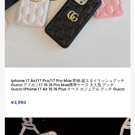
Iphone 17 Air/17 Pro/17 Pro Max 即納 超スタイリッシュグッチ
Gucci アイホン17 15 16 Pro Max携帯ケース 大人気 グッチ
Gucci IPhone 17 Air 15 16 Plus ケース カジュアル グッチ Gucci
アイホン13 15 16スマホケース 売れ筋 皮製 Iphone 17 15pro/16
Pro Max 14 13 携帯ケース 合わせ易い
¥3,990