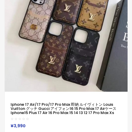
Iphone 17 Air/17 Pro/17 Pro Max 即納 ルイヴィトン Louis
Vuitton グッチ Gucci アイフォン16 15 Pro Max 17 Airケース
Iphone15 Plus 17 Air 16 Pro Max 15 14 13 12 17 Pro Max Xs
Maxケース ブランド レディース男性女性 人気かわいいビジネス
マン用高級 ルイヴィトン Louis Vuitton グッチ Gucci アイフォ
ン17 15 16 Proカバー
¥3,990