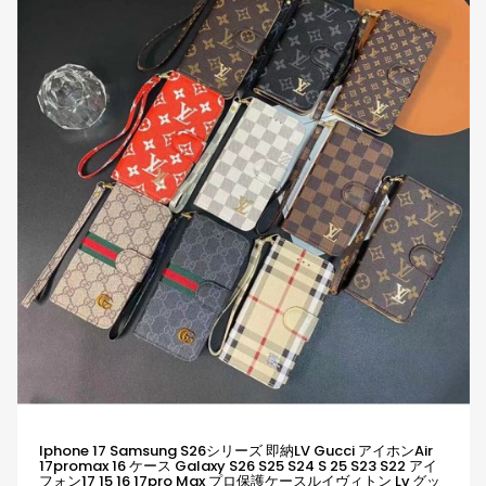
Iphone 17 Samsung S26シリーズ 即納LV Gucci アイホンair
17promax 16 ケース Galaxy S26 S25 S24 S 25 S23 S22 アイ
フォン17 15 16 17pro Max プロ保護ケースルイヴィトン Lv グッ