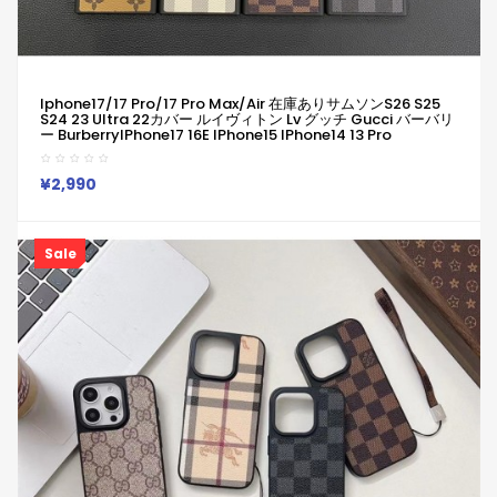
Iphone17/17 Pro/17 Pro Max/air 在庫ありサムソンs26 S25
S24 23 Ultra 22カバー ルイヴィトン Lv グッチ Gucci バーバリ
ー BurberryIPhone17 16E IPhone15 IPhone14 13 Pro
IPhone15 11 Pro 8 SE ケース ルイヴィトン Lv グッチ Gucci バー
バリー Burberry ギャラクシー S24 S23 Ultra Plus S22 S21ケー
ス 女子
¥2,990
Sale