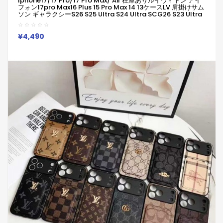
Iphone17/17 Pro/17 Pro Max/ Air 在庫ありルイヴィトン アイ
フォン17pro Max16 Plus 15 Pro Max 14 13ケースLV 肩掛けサム
ソン ギャラクシーs26 S25 Ultra S24 Ultra SCG26 S23 Ultra
S22 S21 Note20ケース背面カード収納グッチ ルイヴィトンブラ
ンド レディース男性女性 Galaxys26 S25 S24 23 S24 Ultra
SC-52Eカバー人気グッチかわいいビジネスマン用高級
¥4,490