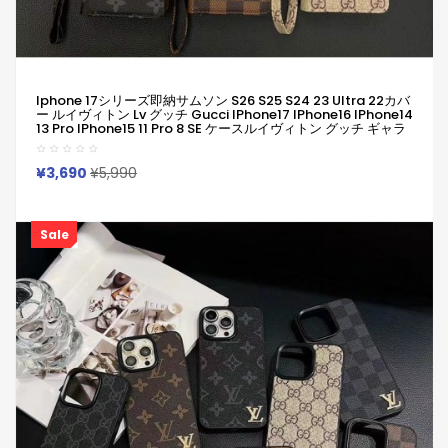
Iphone 17シリーズ即納サムソン S26 S25 S24 23 Ultra 22カバ
ー ルイヴィトン Lv グッチ Gucci IPhone17 IPhone16 IPhone14
13 Pro IPhone15 11 Pro 8 SE ケースルイヴィトン グッチ ギャラ
クシーs26 S25 S24 S23 Ultra Plus S22 S21ケース 女子 かわい
い おしゃれ Lv アイフォン 17 16 Plus 13 12 Pro Max 11 Pro XR
XS スマホケース
¥3,690
¥5,990
Sale