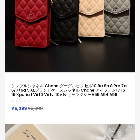
シンプルシャネル Chanelグーグルピクセル10 9a 8a 8 Pro 7a
6/7/6a 9 XLブランドケースシャネル Chanelアイフォン17 16
15 Xperia 1 Vii 10 Vii 1vi 10v Iv ギャラクシーa55 A54 A56
Google Pixel 6 7 8a 9 Pro 10ケース革製ファッション潮流男女
兼用人気 Iphone/Galaxy/Xperia/Google Pixelなど全機種対
応
¥5,299
¥6,999