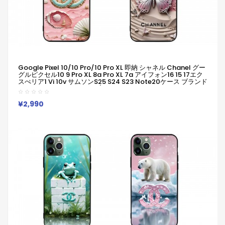
Google Pixel 10/10 Pro/10 Pro XL 即納 シャネル Chanel グー
グルピクセル10 9 Pro XL 8a Pro XL 7a アイフォン16 15 17エク
スぺリア1 Vi 10v サムソンs25 S24 S23 Note20ケース ブランド
Galaxy A55 A54 A56 S25/S24 Ultraケースシャネル Chanel
ピクセル 8a Pro 7a 6/7/6a/9a 10ブランドケース Iphone17 16
15/14/13 保護カバー男女兼用
¥2,990