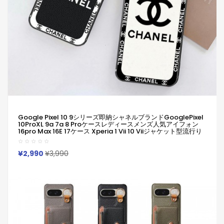
Google Pixel 10 9シリーズ即納シャネルブランドGooglePixel
10ProXL 9a 7a 8 Proケースレディースメンズ人気アイフォン
16pro Max 16E 17ケース Xperia 1 Vii 10 Viiジャケット型流行り
Chanel かわいい 超薄型 軽量 Google 10 6 7 8a 9 ProXLケース
ブランド シャネル GalaxyS25 A55 S24/S23ultraケース
Iphone/Galaxy/Google Pixelなど全機種対応
¥2,990
¥3,990