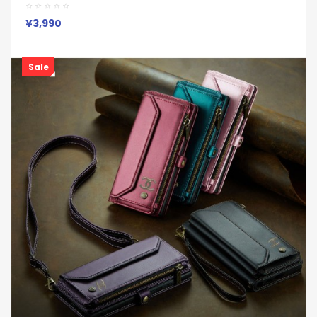
9Pro XL 8a 7a Iphone 17 15 16 Pro Maxケース
Iphone/Galaxy/Google/Xperia/Pixelなど全機種対応
¥3,990
Sale