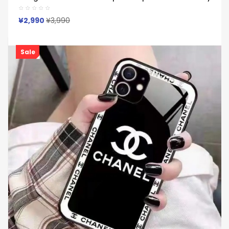
S26 S23 S24 S25 A54 A55 A36ケース ブランドロゴ 薄型 パロ
ディ他のブランドロゴ 家族恋人ペット写真名前など全部オーダ
ー可
¥2,990
¥3,990
Sale