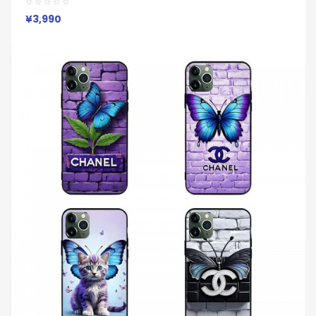
ピクセル 8a Pro 7a 6/7/6a/9a 10ブランドケース Iphone17 16
15/14/13 保護カバー男女兼用
¥3,990