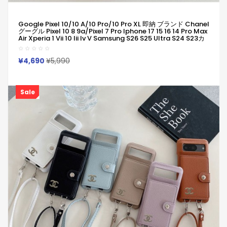
Google Pixel 10/10 A/10 Pro/10 Pro XL 即納 ブランド Chanel
グーグル Pixel 10 8 9a/Pixel 7 Pro Iphone 17 15 16 14 Pro Max
Air Xperia 1 Vii 10 Iii Iv V Samsung S26 S25 Ultra S24 S23カ
バー シャネルのマカロンカラークッションダイヤモンドパター
ンカードポケットストラップケース Iphone/Galaxy/Google
Pixelなど全機種対応
¥4,690
¥5,990
Sale