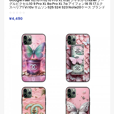
Google Pixel 10/10 Pro/10 Pro XL 即納 シャネル Chanel グー
グルピクセル10 9 Pro XL 8a Pro XL 7a アイフォン16 15 17エク
スぺリア1 Vi 10v サムソンs25 S24 S23 Note20ケース ブランド
Galaxy A55 A54 A56 S25/S24 Ultraケースシャネル Chanel
ピクセル 8a Pro 7a 6/7/6a/9a 10ブランドケース Iphone17 16
15/14/13 保護カバー
¥4,490