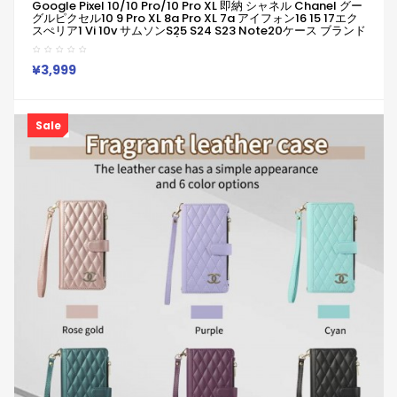
Google Pixel 10/10 Pro/10 Pro XL 即納 シャネル Chanel グー
グルピクセル10 9 Pro XL 8a Pro XL 7a アイフォン16 15 17エク
スぺリア1 Vi 10v サムソンs25 S24 S23 Note20ケース ブランド
Galaxy A55 A54 A56 S25/S24 Ultraケースシャネル Chanel
ピクセル 8a Pro 7a 6/7/6a/9a 10ブランドケース Iphone17 16
15/14/13 保護カバー
¥3,999
Sale