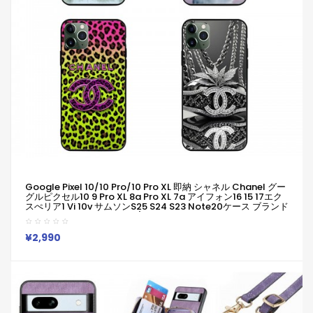
Google Pixel 10/10 Pro/10 Pro XL 即納 シャネル Chanel グー
グルピクセル10 9 Pro XL 8a Pro XL 7a アイフォン16 15 17エク
スぺリア1 Vi 10v サムソンs25 S24 S23 Note20ケース ブランド
Galaxy A55 A54 A56 S25/S24 Ultraケースシャネル Chanel
ピクセル 8a Pro 7a 6/7/6a/9a 10ブランドケース Iphone17 16
15/14/13 保護カバー男女兼用
¥2,990