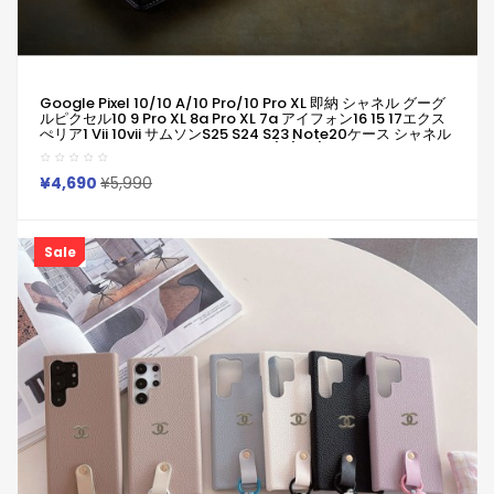
Google Pixel 10/10 A/10 Pro/10 Pro XL 即納 シャネル グーグ
ルピクセル10 9 Pro XL 8a Pro XL 7a アイフォン16 15 17エクス
ぺリア1 Vii 10vii サムソンs25 S24 S23 Note20ケース シャネル
Chanelピクセル10 9a 8a Pro 7a 6/7/6a/ブランドケースシャ
ネル風 ダブルCマグネットケース！マルチカードポケット＆シ
ョルダーストラップ＆本革テクスチャー、ハイエンドレプリカの
¥4,690
¥5,990
万能ラグジュアリーカバー！
Sale