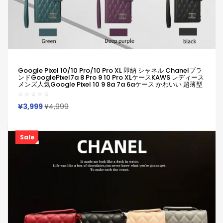
Google Pixel 10/10 Pro/10 Pro XL 即納 シャネル Chanelブラ
ンドGooglePixel7a 8 Pro 9 10 Pro XLケースKAWS レディース
メンズ人気Google Pixel 10 9 8a 7a 6aケース かわいい 超薄型
軽量 Google 6 7 8a 9a 10ケース 全面保護 ブランド シャネル
Chanel Galaxy A56 A55 S25/S24/S23ultraケース
Iphone/Galaxy/Google Pixelなど全機種対応
¥3,999
¥4,999
Sale