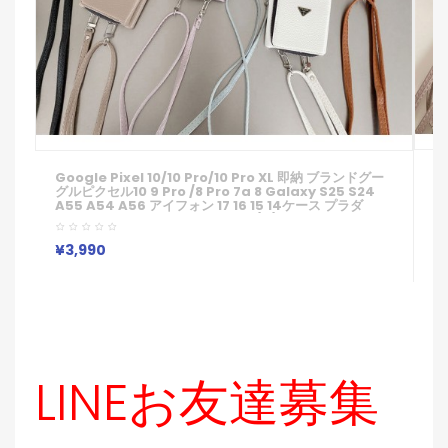
G
Google Pixel 10/10 Pro/10 Pro XL 即納 ブランドグー
グ
グルピクセル10 9 Pro /8 Pro 7a 8 Galaxy S25 S24
S
A55 A54 A56 アイフォン 17 16 15 14ケース プラダ
P
Prada コピーPixel 10 9 8 Pro 6/7/6a Xperia 1v 10vi
ケ
ケース プラダ Prada Google Pixel 6 7 8 8 Pro 9a 10
P
ケースギャラクシーS25 S24 S23 S22 S20+ Ultraケー
¥
¥3,990
ス男女兼用
LINEお友達募集