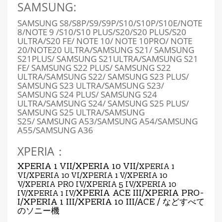
SAMSUNG:
SAMSUNG S8/S8P/S9/S9P/S10/S10P/S10E/NOTE
8/NOTE 9 /S10/S10 PLUS/S20/S20 PLUS/S20
ULTRA/S20 FE/ NOTE 10/ NOTE 10PRO/ NOTE
20/NOTE20 ULTRA/SAMSUNG S21/ SAMSUNG
S21PLUS/ SAMSUNG S21ULTRA/SAMSUNG S21
FE/ SAMSUNG S22 PLUS/ SAMSUNG S22
ULTRA/SAMSUNG S22/ SAMSUNG S23 PLUS/
SAMSUNG S23 ULTRA/SAMSUNG S23/
SAMSUNG S24 PLUS/ SAMSUNG S24
ULTRA/SAMSUNG S24/ SAMSUNG S25 PLUS/
SAMSUNG S25 ULTRA/SAMSUNG
S25/
SAMSUNG A53/SAMSUNG A54/
SAMSUNG
A55
/
SAMSUNG A36
XPERIA：
XPERIA 1 VII/
XPERIA 10 VII
/
XPERIA 1
VI/XPERIA 10 VI/XPERIA 1 V/XPERIA 10
V/XPERIA PRO IV/XPERIA 5 IV/XPERIA 10
XPERIA ACE III/XPERIA PRO-
IV/XPERIA 1 IV/
I/XPERIA 1 III/XPERIA 10 III/ACE /
などすべて
のソニー機