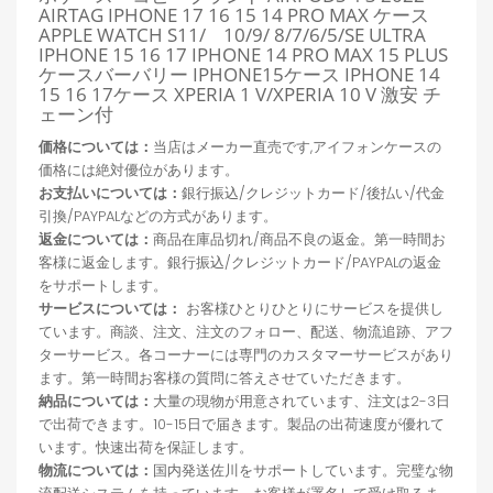
AIRTAG IPHONE 17 16 15 14 PRO MAX ケース
APPLE WATCH S11/ 10/9/ 8/7/6/5/SE ULTRA
IPHONE 15 16 17 IPHONE 14 PRO MAX 15 PLUS
ケースバーバリー IPHONE15ケース IPHONE 14
15 16 17ケース XPERIA 1 V/XPERIA 10 V 激安 チ
ェーン付
価格については：
当店はメーカー直売です,アイフォンケースの
価格には絶対優位があります。
お支払いについては：
銀行振込/クレジットカード/後払い/代金
引換/PAYPALなどの方式があります。
返金については：
商品在庫品切れ/商品不良の返金。第一時間お
客様に返金します。銀行振込/クレジットカード/PAYPALの返金
をサポートします。
サービスについては：
お客様ひとりひとりにサービスを提供し
ています。商談、注文、注文のフォロー、配送、物流追跡、アフ
ターサービス。各コーナーには専門のカスタマーサービスがあり
ます。第一時間お客様の質問に答えさせていただきます。
納品については：
大量の現物が用意されています、注文は2-3日
で出荷できます。10-15日で届きます。製品の出荷速度が優れて
います。快速出荷を保証します。
物流については：
国内発送佐川をサポートしています。完璧な物