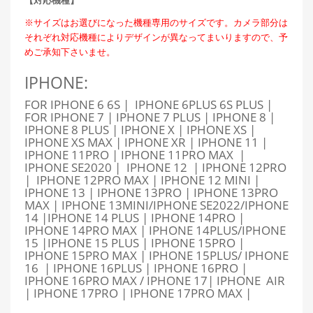
【対応機種】
※サイズはお選びになった機種専用のサイズです。カメラ部分は
それぞれ対応機種によりデザインが異なってまいりますので、予
めご承知下さいませ。
IPHONE:
FOR IPHONE 6 6S | IPHONE 6PLUS 6S PLUS |
FOR IPHONE 7 | IPHONE 7 PLUS | IPHONE 8 |
IPHONE 8 PLUS | IPHONE X | IPHONE XS |
IPHONE XS MAX | IPHONE XR | IPHONE 11 |
IPHONE 11PRO | IPHONE 11PRO MAX |
IPHONE SE2020 | IPHONE 12 | IPHONE 12PRO
| IPHONE 12PRO MAX | IPHONE 12 MINI |
IPHONE 13 | IPHONE 13PRO | IPHONE 13PRO
MAX | IPHONE 13MINI/IPHONE SE2022/IPHONE
14 |IPHONE 14 PLUS | IPHONE 14PRO |
IPHONE 14PRO MAX | IPHONE 14PLUS/IPHONE
15 |IPHONE 15 PLUS | IPHONE 15PRO |
IPHONE 15PRO MAX | IPHONE 15PLUS/ IPHONE
16 | IPHONE 16PLUS | IPHONE 16PRO |
IPHONE 16PRO MAX / IPHONE 17| IPHONE AIR
| IPHONE 17PRO | IPHONE 17PRO MAX |