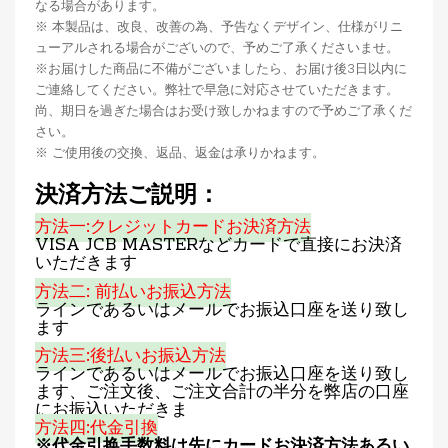
なる場合があります。
※ 本製品は、改良、改善の為、予告なくデザイン、仕様がリニ
ューアルされる場合がございので、予めご了承くださいませ。
※お届けした商品に不備がございましたら、お届け後3日以内に
ご連絡してください。弊社で早急に対応させていただきます。
尚、期日を過ぎた場合はお受け致しかねますので予めご了承くだ
さい。
※ ご使用後の交換、返品、返金は承りかねます。
決済方法ご説明：
方法一:クレジットカードお決済方法
VISA JCB MASTERなどカードで直接にお決済
いただきます
方法二: 前払いお振込方法
ラインであるいはメールでお振込口座を送り致し
ます
方法三:後払いお振込方法
ラインであるいはメールでお振込口座を送り致し
ます、ご注文後、ご注文合計の半分を弊店の口座
にお振込いただきま
方法四:代金引換
※代金引换手数料は先にカードお決済方法あるい