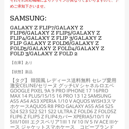
それぞれ対応機種によりデザインが異なってまいりますので、予
めご承知下さいませ。
SAMSUNG:
GALAXY Z FLIP7/GALAXY Z
FLIP6/GALAXY Z FLIP5/GALAXY Z
FLIP4/GALAXY Z FLIP 3/GALAXY Z
FLIP GALAXY Z FOLD6/
GALAXY Z
FOLD5/GALAXY Z FOLD4/GALAXY Z
FOLD 3/GALAXY Z FOLD 2
【在庫】あり
【状態】新品
【タグ】 韓国風 レディース送料無料 セレブ愛用
激安CELINE/セリーヌ グッチLV シャネルロエベ
GOOGLE PIXEL 9A 9 PRO IPHONE 17 16PRO
MAX 14 PLUS/15/15 16 PRO 13 12 SAMSUNG
A55 A54 A53 XPERIA 1/10 V AQUOS WISH3スマ
ホケースAQUOS R8 PRO GALAXY A55 A54 S25
S24 S23 S22 S21 S22 ULTRA Z FOLD6 Z FOLD5Z
FLIP6 Z FLIP5 Z FLIP4カバー XPERIA5/10/1 IV
5III/10III エクスペリア1III 1 IV 10 IV 5 IV ACE IIIケ
ース ジャケットスマホケース コピーブランド