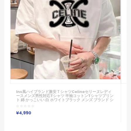
ブ
Ins風ハイブランド激安ｔシャツcelineセリーヌレディ
P
ースメンズ男性対応Tシャツ 半袖コットンTシャツプリン
オ
ト 綿 かっこいい 白 ホワイトブラック メンズ ブランド シ
ス
ンプル 春 春夏 春物
I
全
¥
¥4,990