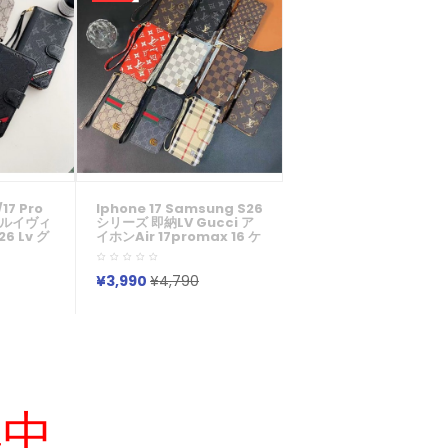
/17 Pro
Iphone 17 Samsung S26
ありルイヴィ
シリーズ 即納LV Gucci ア
6 Lv グ
イホンair 17promax 16 ケ
フォン17
ース Galaxy S26 S25
x 14 13
S24 S 25 S23 S22 アイフ
ャラクシ
ォン17 15 16 17pro Max プ
¥3,990
¥4,790
 S26 S23
ロ保護ケースルイヴィトン
Note20ケ
Lv グッチ Gucci バーバリ
Lv グッチ
ーBurberry 便利 アイホン
 レディース
17 16 15 14 13 Pro サムソン
S23 S24 S25 S22 S21
Ultraケース
集中