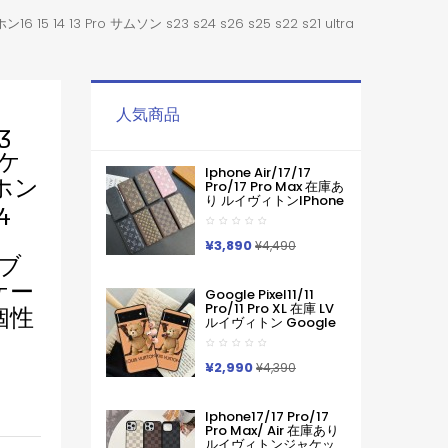
14 13 Pro サムソン s23 s24 s26 s25 s22 s21 ultra
人気商品
3
護ケ
Iphone Air/17/17
ホン
Pro/17 Pro Max 在庫あ
り ルイヴィトンiPhone
4
Air 17pro Max 16 15
Pro Maxケース手帳型
ブランドグッチカード
¥3,890
¥4,490
入れ IPhone17 16 15 14
xブ
Pro Max ケース手帳型
ケー
Iphone11 12 13 14 手帳
Google Pixel11/11
型ケース メンズ本革製
Pro/11 Pro XL 在庫 LV
個性
スマホケース アイフォ
ルイヴィトン Google
ン15 14 13 Pro Max 手
Pixel 11 10 Pro 9a 6 7a
帳 携帯ケース
8 9pro Iphone 16 17
Pro Max Galaxy S26
¥2,990
¥4,390
ケースハイブランド フ
ァッションヴィトン定
番プリント ルイヴィト
Iphone17/17 Pro/17
ンGooglePixel6 Pixel7
Pro Max/ Air 在庫あり
Pixel8 9グーグ熊柄ル
ルイヴィトンジャケッ