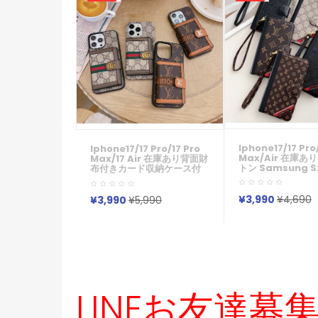
Iphone17/17 Pro
Iphone17/17 Pro/17 Pro
Max/air 在庫
Max/17 Air 在庫あり背面財
トン Samsung S2
布付きカード収納ケース付
ッチ Gucci アイ
きグッチルイヴィトンアイ
16 Plus 15 Pro Ma
フォン16e 17 15 14 15 Pro
ケースサムソン ギ
Maxケースカバー革製斜め
¥3,990
¥4,690
¥3,990
¥5,990
ーs25 S24 Ultra
掛けギャラクシーs26
Ultra S22 S21 
S25s24 S23 Plus S23
ース ルイヴィトン 
Ultraカバーギャラクシー
Gucci ブランド
Zfold8 7 5 6 Flip8 7 6 5 4
男性女性
3 2 1ケース
LINEお友達募