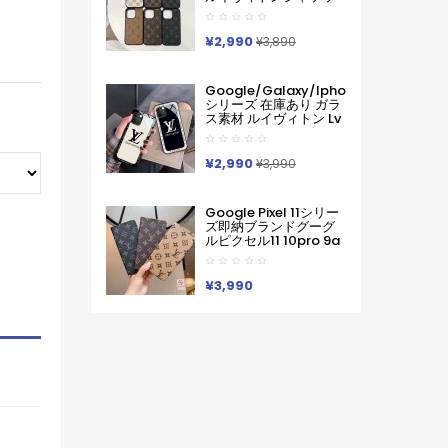
ピクセル スマホケース
ト型モノグラムダミエ
軽い 薄い ハードケース
アイホンケース17 16 15
Iphone/galaxy/xperia/google
14 Pro Max 15 Plus 激
¥2,990
Pixelなど全機種対応
¥3,890
安革製メンズレディー
ス対応iphone17pro
Max 16 15 Pro Maxケー
Google/galaxy/iphone
スカバー
シリーズ 在庫あり ガラ
ス素材 ルイヴィトン Lv
Google Pixel 10a 10
Pro Xl 9a 8 7 Galaxy
A36 S26 Ultra S25 ア
¥2,990
¥3,990
イフォン17 Pro Max 16
Pro15 Pro Max 14 13ケ
ースサムソン ギャラク
Google Pixel 11シリー
シー S26 S25s24 S23
ズ即納ブランドグーグ
Ultraケース ルイヴィト
ルピクセル11 10pro 9a
ン Lv ブランド レディー
8 Pro 7a 9proXL 手帳
ス男性女性 Google
型GalaxyS25 S26 S24
Pixel 10aカバー人気
A55 A54 A53 アイフォ
¥3,990
ン16 15 18 17ケースルイ
ヴィトン コピーPixel 10
9a 9 ProXL8 Pro
6/7/6a 9pro
XLXperia 1v 10viケース
ルイヴィトン ギャラク
シーS25Ultra S24男女
兼用
Iphone/Galaxy/Xperia/Google
Pixelなど全機種対応