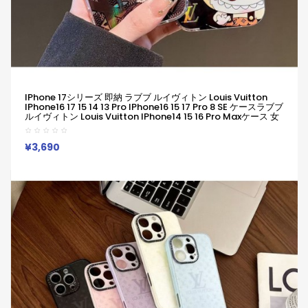
IPhone 17シリーズ 即納 ラブブ ルイヴィトン Louis Vuitton
IPhone16 17 15 14 13 Pro IPhone16 15 17 Pro 8 SE ケースラブブ
ルイヴィトン Louis Vuitton IPhone14 15 16 Pro Maxケース 女
子 かわいい おしゃれ ラブブ ルイヴィトン Louis Vuitton アイフ
ォン17 Air 16 15 14 Plus 13 12 Pro Max 11 Pro XR XS スマホケー
ス
¥3,690