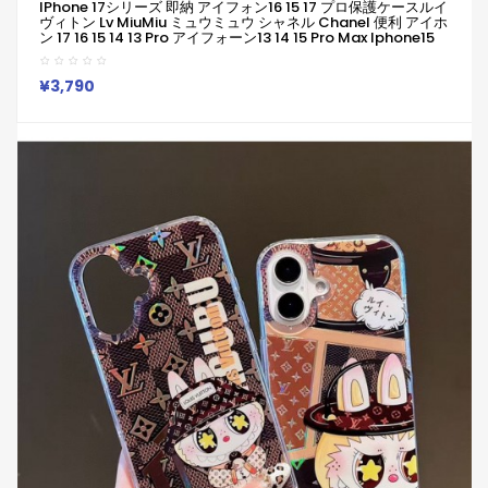
IPhone 17シリーズ 即納 アイフォン16 15 17 プロ保護ケースルイ
ヴィトン Lv MiuMiu ミュウミュウ シャネル Chanel 便利 アイホ
ン 17 16 15 14 13 Pro アイフォーン13 14 15 Pro Max Iphone15
16 Plus ケース Iphone16 15 17 12 13 Pro Max 14ブランドルイヴ
ィトン Lv MiuMiu ミュウミュウ シャネル Chanelスマホケース
Iphone 16 15ケース 人気付き個性潮 已用
¥3,790