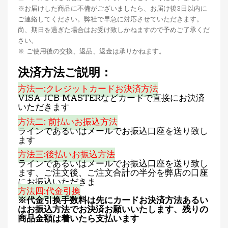
※お届けした商品に不備がございましたら、お届け後3日以内に
ご連絡してください。弊社で早急に対応させていただきます。
尚、期日を過ぎた場合はお受け致しかねますので予めご了承くだ
さい。
※ ご使用後の交換、返品、返金は承りかねます。
決済方法ご説明：
方法一:クレジットカードお決済方法
VISA JCB MASTERなどカードで直接にお決済
いただきます
方法二: 前払いお振込方法
ラインであるいはメールでお振込口座を送り致し
ます
方法三:後払いお振込方法
ラインであるいはメールでお振込口座を送り致し
ます、ご注文後、ご注文合計の半分を弊店の口座
にお振込いただきま
方法四:代金引換
※代金引换手数料は先にカードお決済方法あるい
はお振込方法でお決済お願いいたします、残りの
商品金額は着いたら支払います