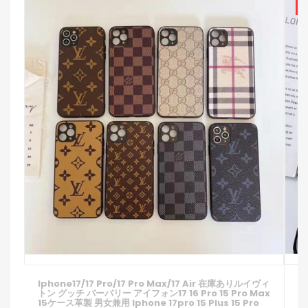
S
I
Iphone17/17 Pro/17 Pro Max/17 Air 在庫ありルイヴィ
L
トン グッチ バーバリー アイフォン17 16 Pro 15 Pro Max
カ
15ケース革製 男女兼用 Iphone 17pro 15 Plus 15 Pro