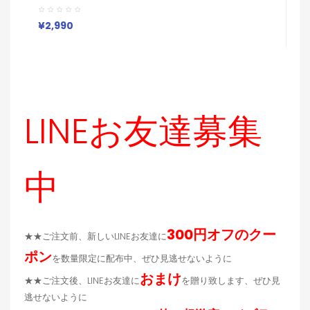
I
Max 14 13 12 11 Pro Max Xs Maxケース ブランド レデ
S
ィース男性女性 人気かわいいビジネスマン用高級 ルイヴ
ィトン グッチ バーバリー
¥
¥2,990
LINEお友達募集
中
300円オフのクー
★★ご注文前、新しいLINEお友達に
ポン
を数量限定に配布中、ぜひ見逃せないように
おまけ
★★ご注文後、LINEお友達に
を贈り致します、ぜひ見
逃せないように