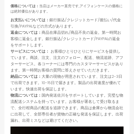
価格については：
当店はメーカー直売です,アイフォンケースの価格に
は絶対優位があります。
お支払いについては：
銀行振込/クレジットカード/後払い/代金
引換/PAYPALなどの方式があります。
返金については：
商品在庫品切れ/商品不良の返金。第一時間お
客様に返金します。銀行振込/クレジットカード/PAYPALの返金
をサポートします。
サービスについては：
お客様ひとりひとりにサービスを提供し
ています。商談、注文、注文のフォロー、配送、物流追跡、アフ
ターサービス。各コーナーには専門のカスタマーサービスがあり
ます。第一時間お客様の質問に答えさせていただきます。
納品については：
大量の現物が用意されています、注文は2-3日
で出荷できます。10-15日で届きます。製品の出荷速度が優れて
います。快速出荷を保証します。
物流については：
国内発送佐川をサポートしています。完璧な物
流配送システムを持っています。お客様が署名して受け取るま
で、全行程商品の配送を追跡できます。商品は倉庫から物流会社
に出荷して、全部専任者が貨物の正確な発送を保証します。出荷
漏れ、出荷ミスなどは避けてください。