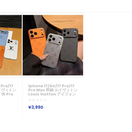
 Pro/17
Iphone 17/air/17 Pro/17
ルイヴィトン
Pro Max 即納 ルイヴィトン
15 Pro
Louis Vuitton アイフォン
hone
17 16 15 Pro Max Airケー
 15 Plus
ス Iphone Air 17 16 Pro
ax Xs
Max 15 Plus 14 13 12 17
¥3,990
ド レディ
Pro Max Xs Maxケース ブ
かわいい
ランド レディース男性女性
 ルイヴ
人気かわいいビジネスマン
17 15
用高級 ルイヴィトン Louis
色から選べ
Vuitton アイフォン17 15
16 Proカバー