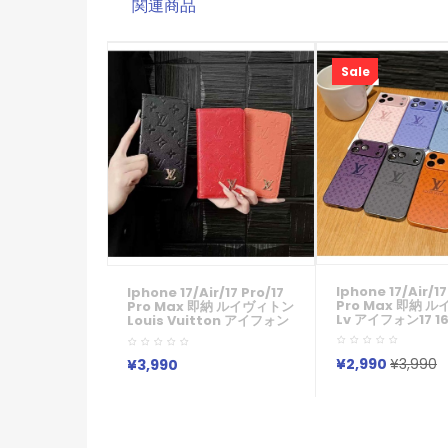
関連商品
Sale
Iphone 17/air/17
Iphone 17/air/17 Pro/17
Pro Max 即納 
Pro Max 即納 ルイヴィトン
Lv アイフォン17 16 
Louis Vuitton アイフォン
Max Airケース Ip
17 16 15 Pro Max Airケー
Air 17 16 Pro Max
ス Iphone15 Plus Air 17
14 13 12 17 Pro M
16 Pro Max 15 14 13 12 17
¥2,990
¥3,990
¥3,990
Maxケース ブラン
Pro Max Xs Maxケース ブ
ース男性女性 人気
ランド レディース男性女性
ビジネスマン用高級
人気かわいいビジネスマン
ィトン Lv アイフォン
用高級 ルイヴィトン Louis
16 Proカバー 7
Vuitton アイフォン17 15
る！
16 Proカバー