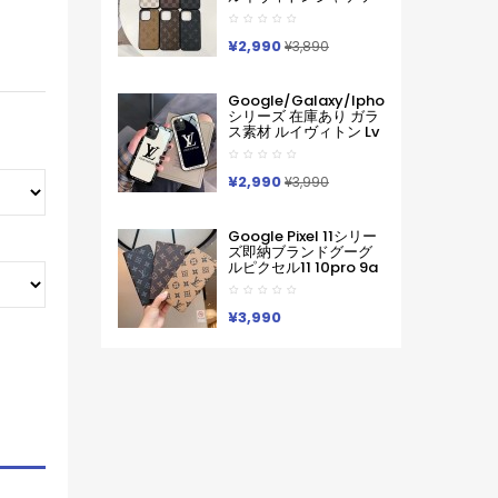
ピクセル スマホケース
ト型モノグラムダミエ
軽い 薄い ハードケース
アイホンケース17 16 15
Iphone/galaxy/xperia/google
14 Pro Max 15 Plus 激
¥2,990
Pixelなど全機種対応
¥3,890
安革製メンズレディー
ス対応iphone17pro
Max 16 15 Pro Maxケー
Google/galaxy/iphone
スカバー
シリーズ 在庫あり ガラ
ス素材 ルイヴィトン Lv
Google Pixel 10a 10
Pro Xl 9a 8 7 Galaxy
A36 S26 Ultra S25 ア
¥2,990
¥3,990
イフォン17 Pro Max 16
Pro15 Pro Max 14 13ケ
ースサムソン ギャラク
Google Pixel 11シリー
シー S26 S25s24 S23
ズ即納ブランドグーグ
Ultraケース ルイヴィト
ルピクセル11 10pro 9a
ン Lv ブランド レディー
8 Pro 7a 9proXL 手帳
ス男性女性 Google
型GalaxyS25 S26 S24
Pixel 10aカバー人気
A55 A54 A53 アイフォ
¥3,990
ン16 15 18 17ケースルイ
ヴィトン コピーPixel 10
9a 9 ProXL8 Pro
6/7/6a 9pro
XLXperia 1v 10viケース
ルイヴィトン ギャラク
シーS25Ultra S24男女
兼用
Iphone/Galaxy/Xperia/Google
Pixelなど全機種対応