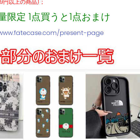
99円以上の商品)；
数量限定 1点買うと1点おまけ
/www.fatecase.com/present-page