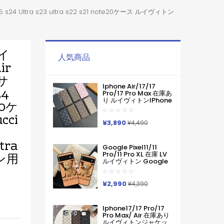
4 Ultra s23 ultra s22 s21 note20ケース ルイヴィトン
ルイ
人気商品
ir
スサ
Iphone Air/17/17
24
Pro/17 Pro Max 在庫あ
り ルイヴィトンiPhone
20ケ
Air 17pro Max 16 15
Pro Maxケース手帳型
cci
ブランドグッチカード
¥3,890
¥4,490
入れ IPhone17 16 15 14
Pro Max ケース手帳型
tra
Iphone11 12 13 14 手帳
Google Pixel11/11
型ケース メンズ本革製
Pro/11 Pro XL 在庫 LV
ン用
スマホケース アイフォ
ルイヴィトン Google
ン15 14 13 Pro Max 手
Pixel 11 10 Pro 9a 6 7a
帳 携帯ケース
8 9pro Iphone 16 17
Pro Max Galaxy S26
¥2,990
¥4,390
ケースハイブランド フ
ァッションヴィトン定
番プリント ルイヴィト
Iphone17/17 Pro/17
ンGooglePixel6 Pixel7
Pro Max/ Air 在庫あり
Pixel8 9グーグ熊柄ル
ルイヴィトンジャケッ