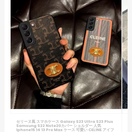
ブ
セリーヌ風 スマホケース Galaxy S23 Ultra S23 Plus
ス
Samsung S22 Note20カバー ショルダー 人気
イ
Iphone15 14 13 Pro Max ケース 可愛い CELINE アイフ