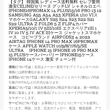
【タグ】 韓国風 レディース送料無料 セレブ愛用
激安CELINE/セリーヌ グッチLV シャネルロエベ
IPHONE16PROMAX
14 PLUS/15/16 PRO 13 12
SAMSUNG A55 A54 A53 XPERIA 1/10 VIス
マホケースGALAXY S25 S24 S23 S22 S21
S22 ULTRA Z FOLD6 5 Z FLIP4カバー
XPERIA5/10/1 IV 5III/10III エクスペリア1III 1
IV 10 IV 5 IV ACE IIIケース ジャケットスマホケ
ース コピーブランド AIRPODS3 4 2022
AIRTAG IPHONE 14 PRO MAX
16PROMAX
ケース APPLE WATCH 10/9/8/7/6/5/SE
ULTRA IPHONE 15 IPHONE 16 PRO MAX
15 PLUSケースバーバリー IPHONE15ケース
IPHONE 14ケース 激安 チェーン付
価格については：
当店はメーカー直売です,アイフォンケースの
価格には絶対優位があります。
お支払いについては：
銀行振込/クレジットカード/後払い/代金
引換/PAYPALなどの方式があります。
返金については：
商品在庫品切れ/商品不良の返金。第一時間お
客様に返金します。銀行振込/クレジットカード/PAYPALの返金
をサポートします。
サービスについては：
お客様ひとりひとりにサービスを提供し
ています。商談、注文、注文のフォロー、配送、物流追跡、アフ