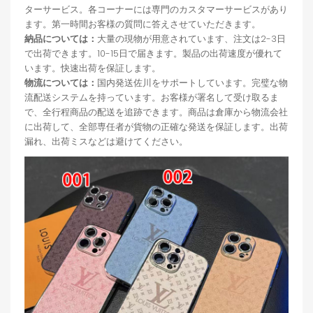
ターサービス。各コーナーには専門のカスタマーサービスがあり
ます。第一時間お客様の質問に答えさせていただきます。
納品については：
大量の現物が用意されています、注文は2-3日
で出荷できます。10-15日で届きます。製品の出荷速度が優れて
います。快速出荷を保証します。
物流については：
国内発送佐川をサポートしています。完璧な物
流配送システムを持っています。お客様が署名して受け取るま
で、全行程商品の配送を追跡できます。商品は倉庫から物流会社
に出荷して、全部専任者が貨物の正確な発送を保証します。出荷
漏れ、出荷ミスなどは避けてください。