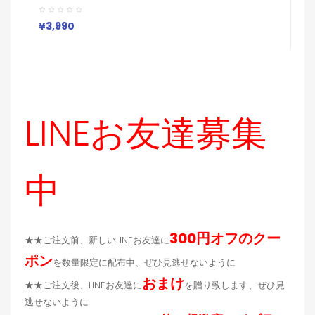
ン
ォン13pro/xs Max 保護カバー バッグ風 エレガント
U
Galaxy S23 Ultra S22携帯ケース 大人 女子
I
¥
¥3,990
応
LINEお友達募集
中
300円オフのクー
★★ご注文前、新しいLINEお友達に
ポン
を数量限定に配布中、ぜひ見逃せないように
おまけ
★★ご注文後、LINEお友達に
を贈り致します、ぜひ見
逃せないように