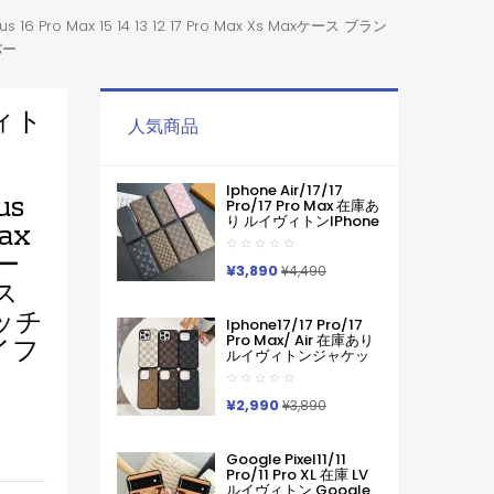
 Pro Max 15 14 13 12 17 Pro Max Xs Maxケース ブラン
バー
ヴィト
人気商品
Iphone Air/17/17
us
Pro/17 Pro Max 在庫あ
り ルイヴィトンiPhone
Max
Air 17pro Max 16 15
Pro Maxケース手帳型
ー
ブランドグッチカード
¥3,890
¥4,490
入れ IPhone17 16 15 14
ス
Pro Max ケース手帳型
ッチ
Iphone11 12 13 14 手帳
Iphone17/17 Pro/17
型ケース メンズ本革製
Pro Max/ Air 在庫あり
アイフ
スマホケース アイフォ
ルイヴィトンジャケッ
ン15 14 13 Pro Max 手
ト型モノグラムダミエ
帳 携帯ケース
アイホンケース17 16 15
14 Pro Max 15 Plus 激
¥2,990
¥3,890
安革製メンズレディー
ス対応iphone17pro
Max 16 15 Pro Maxケー
Google Pixel11/11
スカバー
Pro/11 Pro XL 在庫 LV
ルイヴィトン Google