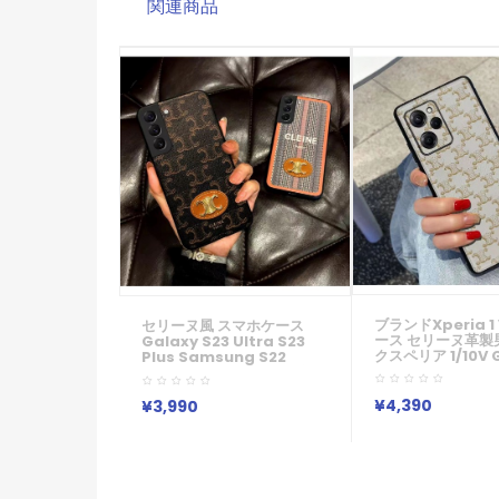
関連商品
ブランドXperia 1 
セリーヌ風 スマホケース
ース セリーヌ革製
Galaxy S23 Ultra S23
クスペリア 1/10V 
Plus Samsung S22
A54 S23 Ultr
Note20カバー ショルダー
ー アイフォーン
人気 Iphone15 14 13 Pro
15/14/13Promax
Max ケース 可愛い CELINE
¥4,390
¥3,990
携帯ケース アイホ
アイフォン13pro/xs Max
ケース セリーヌ 高
保護カバー バッグ風 エレガ
ラクシー S23 Ultr
ント Galaxy S23 Ultra
Galaxy S21 Pl
S22携帯ケース 大人 女子
Iphone/galaxy
Pixel/xperia