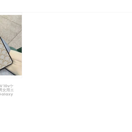
V 10vケ
男女用エ
Galaxy
aケースカバ
 Celine
ン14携帯
級感 ギャ
a S22
usケース
/google
など全機種対