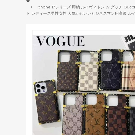
Iphone 17シリーズ 即納 ルイヴィトン Lv グッチ Gucci バーバリ
ド レディース男性女性 人気かわいいビジネスマン用高級 ルイヴィトン L