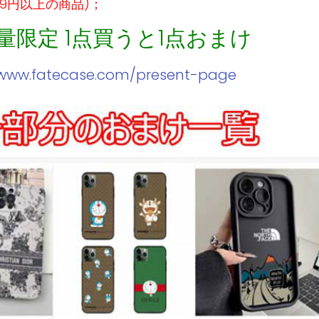
99円以上の商品)；
数量限定 1点買うと1点おまけ
/www.fatecase.com/present-page