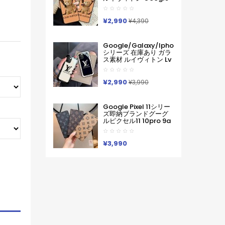
Pixel 11 10 Pro 9a 6 7a
8 9pro Iphone 16 17
Pro Max Galaxy S26
¥2,990
¥4,390
ケースハイブランド フ
ァッションヴィトン定
番プリント ルイヴィト
Google/galaxy/iphone
ンGooglePixel6 Pixel7
シリーズ 在庫あり ガラ
Pixel8 9グーグ熊柄ル
ス素材 ルイヴィトン Lv
ピクセル スマホケース
Google Pixel 10a 10
軽い 薄い ハードケース
Pro Xl 9a 8 7 Galaxy
Iphone/galaxy/xperia/google
A36 S26 Ultra S25 ア
¥2,990
Pixelなど全機種対応
¥3,990
イフォン17 Pro Max 16
Pro15 Pro Max 14 13ケ
ースサムソン ギャラク
Google Pixel 11シリー
シー S26 S25s24 S23
ズ即納ブランドグーグ
Ultraケース ルイヴィト
ルピクセル11 10pro 9a
ン Lv ブランド レディー
8 Pro 7a 9proXL 手帳
ス男性女性 Google
型GalaxyS25 S26 S24
Pixel 10aカバー人気
A55 A54 A53 アイフォ
¥3,990
ン16 15 18 17ケースルイ
ヴィトン コピーPixel 10
9a 9 ProXL8 Pro
6/7/6a 9pro
XLXperia 1v 10viケース
ルイヴィトン ギャラク
シーS25Ultra S24男女
兼用
Iphone/Galaxy/Xperia/Google
Pixelなど全機種対応