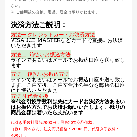
さい。
※ ご使用後の交換、返品、返金は承りかねます。
決済方法ご説明：
方法一:クレジットカードお決済方法
VISA JCB MASTERなどカードで直接にお決済
いただきます
方法二: 前払いお振込方法
ラインであるいはメールでお振込口座を送り致し
ます
方法三:後払いお振込方法
ラインであるいはメールでお振込口座を送り致し
ます、ご注文後、ご注文合計の半分を弊店の口座
にお振込いただきま
方法四:代金引換
※代金引换手数料は先にカードお決済方法あるい
はお振込方法でお決済お願いいたします、残りの
商品金額は着いたら支払います
代引き手数料最低2000円，最高20%商品価格。
［例1］青木さん、注文商品価格：20000円、代引き手数料：
4000円。