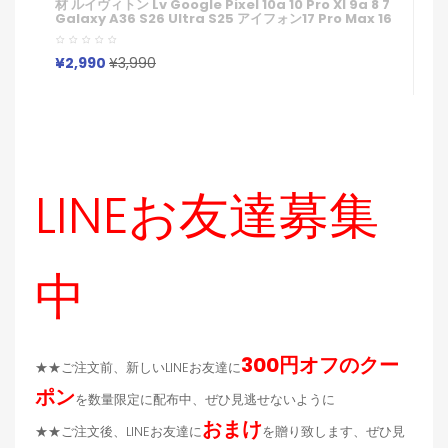
ン
材 ルイヴィトン Lv Google Pixel 10a 10 Pro Xl 9a 8 7
P
Galaxy A36 S26 Ultra S25 アイフォン17 Pro Max 16
S
Pro15 Pro Max 14 13ケースサムソン ギャラクシー S26
ス
S25s24 S23 Ultraケース ルイヴィトン Lv ブランド レ
性
ディース男性女性 Google Pixel 10aカバー人気
¥
¥2,990
¥3,990
LINEお友達募集
中
300円オフのクー
★★ご注文前、新しいLINEお友達に
ポン
を数量限定に配布中、ぜひ見逃せないように
おまけ
★★ご注文後、LINEお友達に
を贈り致します、ぜひ見