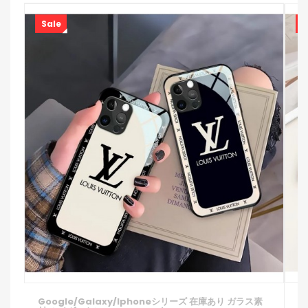
Sale
S
I
Google/galaxy/iphoneシリーズ 在庫あり ガラス素