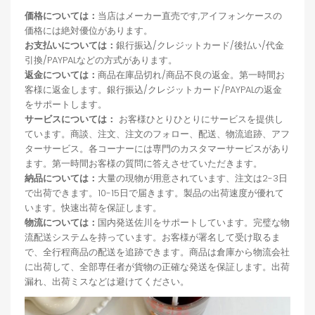
価格については：
当店はメーカー直売です,アイフォンケースの
価格には絶対優位があります。
お支払いについては：
銀行振込/クレジットカード/後払い/代金
引換/PAYPALなどの方式があります。
返金については：
商品在庫品切れ/商品不良の返金。第一時間お
客様に返金します。銀行振込/クレジットカード/PAYPALの返金
をサポートします。
サービスについては：
お客様ひとりひとりにサービスを提供し
ています。商談、注文、注文のフォロー、配送、物流追跡、アフ
ターサービス。各コーナーには専門のカスタマーサービスがあり
ます。第一時間お客様の質問に答えさせていただきます。
納品については：
大量の現物が用意されています、注文は2-3日
で出荷できます。10-15日で届きます。製品の出荷速度が優れて
います。快速出荷を保証します。
物流については：
国内発送佐川をサポートしています。完璧な物
流配送システムを持っています。お客様が署名して受け取るま
で、全行程商品の配送を追跡できます。商品は倉庫から物流会社
に出荷して、全部専任者が貨物の正確な発送を保証します。出荷
漏れ、出荷ミスなどは避けてください。