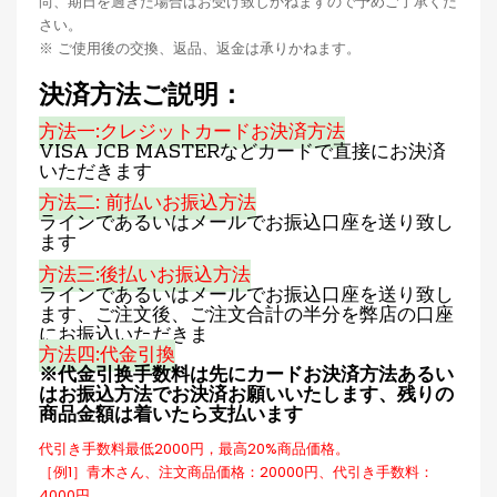
尚、期日を過ぎた場合はお受け致しかねますので予めご了承くだ
さい。
※ ご使用後の交換、返品、返金は承りかねます。
決済方法ご説明：
方法一:クレジットカードお決済方法
VISA JCB MASTERなどカードで直接にお決済
いただきます
方法二: 前払いお振込方法
ラインであるいはメールでお振込口座を送り致し
ます
方法三:後払いお振込方法
ラインであるいはメールでお振込口座を送り致し
ます、ご注文後、ご注文合計の半分を弊店の口座
にお振込いただきま
方法四:代金引換
※代金引换手数料は先にカードお決済方法あるい
はお振込方法でお決済お願いいたします、残りの
商品金額は着いたら支払います
代引き手数料最低2000円，最高20%商品価格。
［例1］青木さん、注文商品価格：20000円、代引き手数料：
4000円。