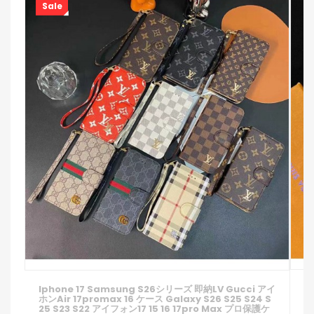
Sale
I
Iphone 17 Samsung S26シリーズ 即納LV Gucci アイ
ン
ホンair 17promax 16 ケース Galaxy S26 S25 S24 S
P
25 S23 S22 アイフォン17 15 16 17pro Max プロ保護ケ