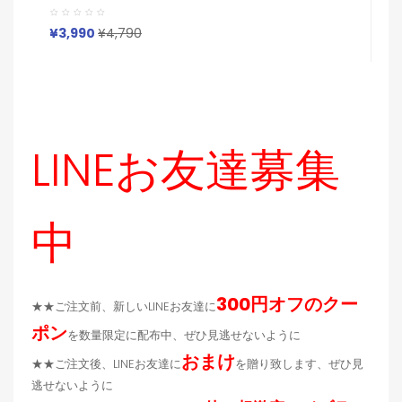
I
ースルイヴィトン Lv グッチ Gucci バーバリー
ヴ
Burberry 便利 アイホン17 16 15 14 13 Pro サムソン S23
ト
S24 S25 S22 S21 Ultraケース
¥
¥3,990
¥4,790
LINEお友達募集
中
300円オフのクー
★★ご注文前、新しいLINEお友達に
ポン
を数量限定に配布中、ぜひ見逃せないように
おまけ
★★ご注文後、LINEお友達に
を贈り致します、ぜひ見
逃せないように