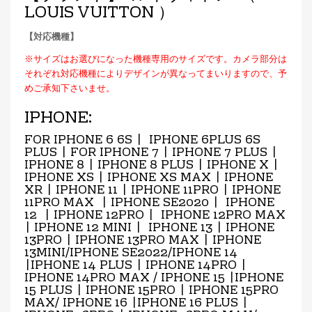
LOUIS VUITTON ）
【対応機種】
※サイズはお選びになった機種専用のサイズです。カメラ部分は
それぞれ対応機種によりデザインが異なってまいりますので、予
めご承知下さいませ。
IPHONE:
FOR IPHONE 6 6S | IPHONE 6PLUS 6S
PLUS | FOR IPHONE 7 | IPHONE 7 PLUS |
IPHONE 8 | IPHONE 8 PLUS | IPHONE X |
IPHONE XS | IPHONE XS MAX | IPHONE
XR | IPHONE 11 | IPHONE 11PRO | IPHONE
11PRO MAX | IPHONE SE2020 | IPHONE
12 | IPHONE 12PRO | IPHONE 12PRO MAX
| IPHONE 12 MINI | IPHONE 13 | IPHONE
13PRO | IPHONE 13PRO MAX | IPHONE
13MINI/IPHONE SE2022/IPHONE 14
|IPHONE 14 PLUS | IPHONE 14PRO |
IPHONE 14PRO MAX / IPHONE 15 |IPHONE
15 PLUS | IPHONE 15PRO | IPHONE 15PRO
MAX/ IPHONE 16 |IPHONE 16 PLUS |