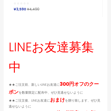
ル
ポーツ風 送料無料 激安 ファッション ルイヴィトン Louis
P
Vuitton ブランドairpods4 3/2/1 Pro2 Galaxy
ヴ
Buds 3 Pro 2ケースメンズ レデイーズ
¥
¥3,590
¥4,490
ジ
LINEお友達募集
中
300円オフのクー
★★ご注文前、新しいLINEお友達に
ポン
を数量限定に配布中、ぜひ見逃せないように
おまけ
★★ご注文後、LINEお友達に
を贈り致します、ぜひ見
逃せないように