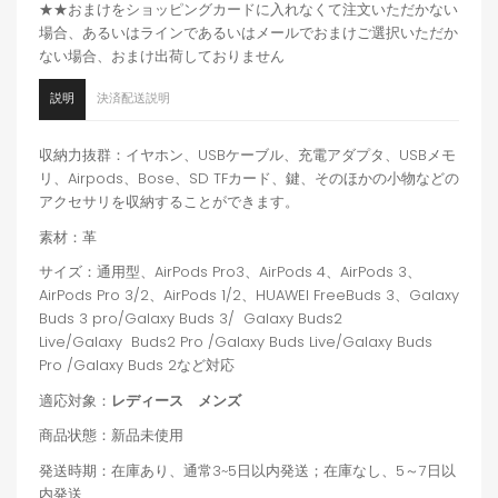
★★おまけをショッピングカードに入れなくて注文いただかない
場合、あるいはラインであるいはメールでおまけご選択いただか
ない場合、おまけ出荷しておりません
説明
決済配送説明
収納力抜群：イヤホン、USBケーブル、充電アダプタ、USBメモ
リ、Airpods、Bose、SD TFカード、鍵、そのほかの小物などの
アクセサリを収納することができます。
素材：革
サイズ：通用型、AirPods Pro3、AirPods 4、AirPods 3、
AirPods Pro 3/2、AirPods 1/2、HUAWEI FreeBuds 3、Galaxy
Buds 3 pro/Galaxy Buds 3/
Galaxy Buds2
Live/
Galaxy
Buds2 Pro
/
Galaxy Buds Live/Galaxy Buds
Pro /Galaxy Buds 2
など対応
適応対象：
レディース メンズ
商品状態：新品未使用
発送時期：在庫あり、通常3~5日以内発送；在庫なし、5～7日以
内発送