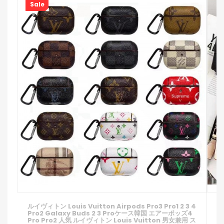
Sale
ル
ルイヴィトン Louis Vuitton Airpods Pro3 Pro1 2 3 4
P
Pro2 Galaxy Buds 2 3 Proケース韓国 エアーポッズ4
B
Pro Pro2 人気 ルイヴィトン Louis Vuitton 男女兼用 ス