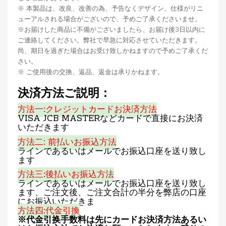
※ 本製品は、改良、改善の為、予告なくデザイン、仕様がリニ
ューアルされる場合がございので、予めご了承くださいませ。
※お届けした商品に不備がございましたら、お届け後3日以内に
ご連絡してください。弊社で早急に対応させていただきます。
尚、期日を過ぎた場合はお受け致しかねますので予めご了承くだ
さい。
※ ご使用後の交換、返品、返金は承りかねます。
決済方法ご説明：
方法一:クレジットカードお決済方法
VISA JCB MASTERなどカードで直接にお決済
いただきます
方法二: 前払いお振込方法
ラインであるいはメールでお振込口座を送り致し
ます
方法三:後払いお振込方法
ラインであるいはメールでお振込口座を送り致し
ます、ご注文後、ご注文合計の半分を弊店の口座
にお振込いただきま
方法四:代金引換
※代金引换手数料は先にカードお決済方法あるい