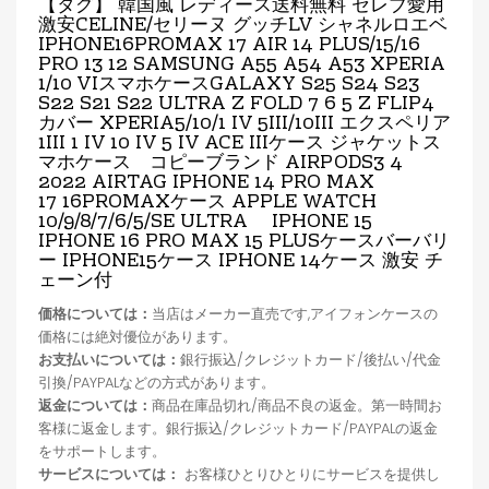
【タグ】 韓国風 レディース送料無料 セレブ愛用
激安CELINE/セリーヌ グッチLV シャネルロエベ
IPHONE16PROMAX 17 AIR
14 PLUS/15/16
PRO 13 12 SAMSUNG A55 A54 A53 XPERIA
1/10 VIスマホケースGALAXY S25 S24 S23
S22 S21 S22 ULTRA Z FOLD 7 6 5 Z FLIP4
カバー XPERIA5/10/1 IV 5III/10III エクスペリア
1III 1 IV 10 IV 5 IV ACE IIIケース ジャケットス
マホケース コピーブランド AIRPODS3 4
2022 AIRTAG IPHONE 14 PRO MAX
17
16PROMAX
ケース APPLE WATCH
10/9/8/7/6/5/SE ULTRA IPHONE 15
IPHONE 16 PRO MAX 15 PLUSケースバーバリ
ー IPHONE15ケース IPHONE 14ケース 激安 チ
ェーン付
価格については：
当店はメーカー直売です,アイフォンケースの
価格には絶対優位があります。
お支払いについては：
銀行振込/クレジットカード/後払い/代金
引換/PAYPALなどの方式があります。
返金については：
商品在庫品切れ/商品不良の返金。第一時間お
客様に返金します。銀行振込/クレジットカード/PAYPALの返金
をサポートします。
サービスについては：
お客様ひとりひとりにサービスを提供し