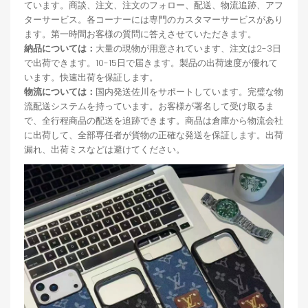
ています。商談、注文、注文のフォロー、配送、物流追跡、アフ
ターサービス。各コーナーには専門のカスタマーサービスがあり
ます。第一時間お客様の質問に答えさせていただきます。
納品については：
大量の現物が用意されています、注文は2-3日
で出荷できます。10-15日で届きます。製品の出荷速度が優れて
います。快速出荷を保証します。
物流については：
国内発送佐川をサポートしています。完璧な物
流配送システムを持っています。お客様が署名して受け取るま
で、全行程商品の配送を追跡できます。商品は倉庫から物流会社
に出荷して、全部専任者が貨物の正確な発送を保証します。出荷
漏れ、出荷ミスなどは避けてください。