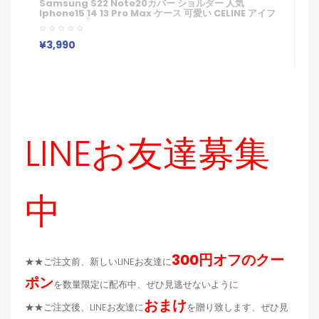
ス
Samsung S22 Note20カバー ショルダー 人気
イ
Iphone15 14 13 Pro Max ケース 可愛い CELINE アイフ
ン
ォン13pro/xs Max 保護カバー バッグ風 エレガント
U
Galaxy S23 Ultra S22携帯ケース 大人 女子
I
¥
¥3,990
応
LINEお友達募集
中
300円オフのクー
★★ご注文前、新しいLINEお友達に
ポン
を数量限定に配布中、ぜひ見逃せないように
おまけ
★★ご注文後、LINEお友達に
を贈り致します、ぜひ見