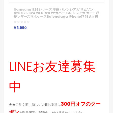
Samsung S26シリーズ 即納 バレンシアガ サムソン
S26 S25 S24 23 Ultra 22カバー バレンシアガ カード収
納レザースマホケースBalenciaga IPhone17 18 Air 15
IPhone14 13 Pro IPhone 16 15 11 Pro 8 SE ケースバレ
ンシアガ ギャラクシーs26 S24 S25 Ultra Plus S22
S23ケース 女子 かわいい おしゃれ
¥3,990
LINEお友達募集
中
300円オフのクー
★★ご注文前、新しいLINEお友達に
ポン
を数量限定に配布中、ぜひ見逃せないように