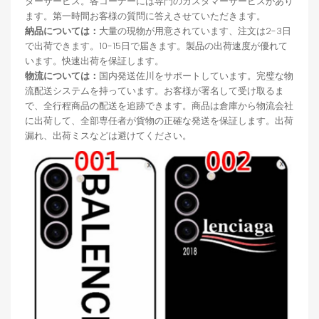
ターサービス。各コーナーには専門のカスタマーサービスがあり
ます。第一時間お客様の質問に答えさせていただきます。
納品については：
大量の現物が用意されています、注文は2-3日
で出荷できます。10-15日で届きます。製品の出荷速度が優れて
います。快速出荷を保証します。
物流については：
国内発送佐川をサポートしています。完璧な物
流配送システムを持っています。お客様が署名して受け取るま
で、全行程商品の配送を追跡できます。商品は倉庫から物流会社
に出荷して、全部専任者が貨物の正確な発送を保証します。出荷
漏れ、出荷ミスなどは避けてください。