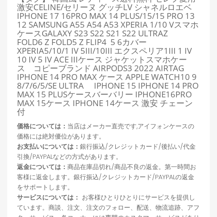
激安CELINE/セリーヌ グッチLV シャネルロエベ
IPHONE 17 16PRO MAX 14 PLUS/15/15 PRO 13
12 SAMSUNG A55 A54 A53 XPERIA 1/10 Vスマホ
ケースGALAXY S23 S22 S21 S22 ULTRAZ
FOLD6
Z FOLD5 Z FLIP4 5 6カバー
XPERIA5/10/1 IV 5III/10III エクスペリア1III 1 IV
10 IV 5 IV ACE IIIケース ジャケットスマホケー
ス コピーブランド AIRPODS3 2022 AIRTAG
IPHONE 14 PRO MAX ケース APPLE WATCH10 9
8/7/6/5/SE ULTRA IPHONE 15 IPHONE 14 PRO
MAX 15 PLUSケースバーバリー IPHONE16PRO
MAX 15ケース IPHONE 14ケース 激安 チェーン
付
価格については：
当店はメーカー直売です,アイフォンケースの
価格には絶対優位があります。
お支払いについては：
銀行振込/クレジットカード/後払い/代金
引換/PAYPALなどの方式があります。
返金については：
商品在庫品切れ/商品不良の返金。第一時間お
客様に返金します。銀行振込/クレジットカード/PAYPALの返金
をサポートします。
サービスについては：
お客様ひとりひとりにサービスを提供し
ています。商談、注文、注文のフォロー、配送、物流追跡、アフ