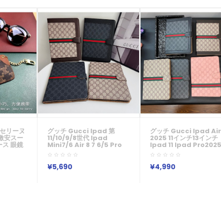
ンセリーヌ
グッチ Gucci Ipad 第
グッチ Gucci Ipad Air 
激安スー
11/10/9/8世代 Ipad
2025 11インチ13インチ
ス 眼鏡
Mini7/6 Air 8 7 6/5 Pro
Ipad 11 Ipad Pro202
ース 小物
2025 Ipad Air8 7 2025 11
IPad Mini 7 Air 8 7 6
 安い メ
インチ13インチ Ipad 11ケー
ース11インチ グッチ風 
ス グッチ GG モノグラムウ
モノグラムウェビング付
¥5,690
¥4,990
ェビング付き手帳型 IPad
手帳型 IPad ケース Guc
ケース Gucci 便利 Ipad
ブランド レディース男
Pro 2024ケース 11インチ
性ブランドアイパッド Ai
13インチブランド アイパッ
7 6 5 Ipad 11th 10th
ドケース Ipad
Ipad Air8/7/6/5 Min
Air8/7/6/5/4/3/2/1ケース
ース人気かわいいビジネ
グッチ Gucci
マン用高級