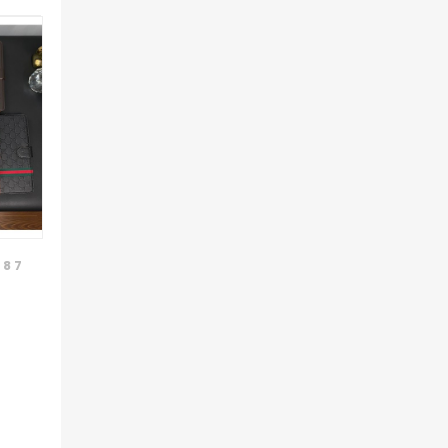
8 7
5
 5ケ
GG
き
ci
性女
r8
i7ケ
ス