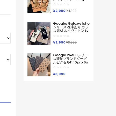
Pixel 11 10 Pro 9a 6 7a
8 9pro Iphone 16 17
Pro Max Galaxy S26
¥2,990
¥4,390
ケースハイブランド フ
ァッションヴィトン定
番プリント ルイヴィト
Google/galaxy/iphone
ンGooglePixel6 Pixel7
シリーズ 在庫あり ガラ
Pixel8 9グーグ熊柄ル
ス素材 ルイヴィトン Lv
ピクセル スマホケース
Google Pixel 10a 10
軽い 薄い ハードケース
Pro Xl 9a 8 7 Galaxy
Iphone/galaxy/xperia/google
A36 S26 Ultra S25 ア
¥2,990
Pixelなど全機種対応
¥3,990
イフォン17 Pro Max 16
Pro15 Pro Max 14 13ケ
ースサムソン ギャラク
Google Pixel 11シリー
シー S26 S25s24 S23
ズ即納ブランドグーグ
Ultraケース ルイヴィト
ルピクセル11 10pro 9a
ン Lv ブランド レディー
8 Pro 7a 9proXL 手帳
ス男性女性 Google
型GalaxyS25 S26 S24
Pixel 10aカバー人気
A55 A54 A53 アイフォ
¥3,990
ン16 15 18 17ケースルイ
ヴィトン コピーPixel 10
9a 9 ProXL8 Pro
6/7/6a 9pro
XLXperia 1v 10viケース
ルイヴィトン ギャラク
シーS25Ultra S24男女
兼用
Iphone/Galaxy/Xperia/Google
Pixelなど全機種対応