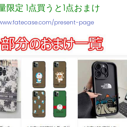
数量限定 1点買うと1点おまけ
/www.fatecase.com/present-page