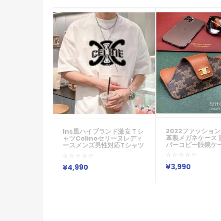
2022ファッショ
Ins風ハイブランド激安ｔシ
革製メガネケース 
ャツcelineセリーヌレディ
パーコピー眼鏡ケー
ースメンズ男性対応Tシャツ
入れ サングラスケ
半袖コットンTシャツプリン
入れ ブラック 激安
ト 綿 かっこいい 白 ホワイト
ガネケース
ブラック メンズ ブランド シ
¥3,990
¥4,990
ンプル 春 春夏 春物