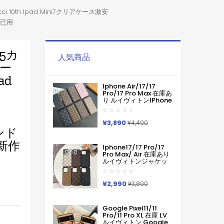
cci 10th Ipad Mini7クリアケース激安
応已用
6 5カ
人気商品
ィー
ad
Iphone Air/17/17
Pro/17 Pro Max 在庫あ
り ルイヴィトンiPhone
Air 17pro Max 16 15
Pro Maxケース手帳型
ブランドグッチカード
¥3,890
¥4,490
入れ IPhone17 16 15 14
ランド
Pro Max ケース手帳型
新作
Iphone11 12 13 14 手帳
Iphone17/17 Pro/17
型ケース メンズ本革製
Pro Max/ Air 在庫あり
スマホケース アイフォ
ルイヴィトンジャケッ
ン15 14 13 Pro Max 手
ト型モノグラムダミエ
帳 携帯ケース
アイホンケース17 16 15
14 Pro Max 15 Plus 激
¥2,990
¥3,890
安革製メンズレディー
ス対応iphone17pro
Max 16 15 Pro Maxケー
Google Pixel11/11
スカバー
Pro/11 Pro XL 在庫 LV
ルイヴィトン Google