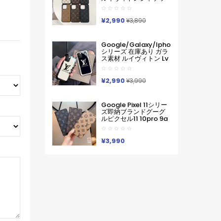
ピクセル スマホケース
ト型モノグラムダミエ
軽い 薄い ハードケース
アイホンケース17 16 15
Iphone/galaxy/xperia/google
14 Pro Max 15 Plus 激
¥2,990
Pixelなど全機種対応
¥3,890
安革製メンズレディー
ス対応iphone17pro
Max 16 15 Pro Maxケー
Google/galaxy/iphone
スカバー
シリーズ 在庫あり ガラ
ス素材 ルイヴィトン Lv
Google Pixel 10a 10
Pro Xl 9a 8 7 Galaxy
A36 S26 Ultra S25 ア
¥2,990
¥3,990
イフォン17 Pro Max 16
Pro15 Pro Max 14 13ケ
ースサムソン ギャラク
Google Pixel 11シリー
シー S26 S25s24 S23
ズ即納ブランドグーグ
Ultraケース ルイヴィト
ルピクセル11 10pro 9a
ン Lv ブランド レディー
8 Pro 7a 9proXL 手帳
ス男性女性 Google
型GalaxyS25 S26 S24
Pixel 10aカバー人気
A55 A54 A53 アイフォ
¥3,990
ン16 15 18 17ケースルイ
ヴィトン コピーPixel 10
9a 9 ProXL8 Pro
6/7/6a 9pro
XLXperia 1v 10viケース
ルイヴィトン ギャラク
シーS25Ultra S24男女
兼用
Iphone/Galaxy/Xperia/Google
Pixelなど全機種対応