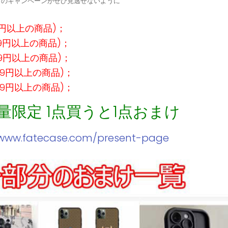
定↓のキャンペーンがぜひ見逃せないように
9円以上の商品)；
99円以上の商品)；
99円以上の商品)；
99円以上の商品)；
99円以上の商品)；
数量限定 1点買うと1点おまけ
/www.fatecase.com/present-page