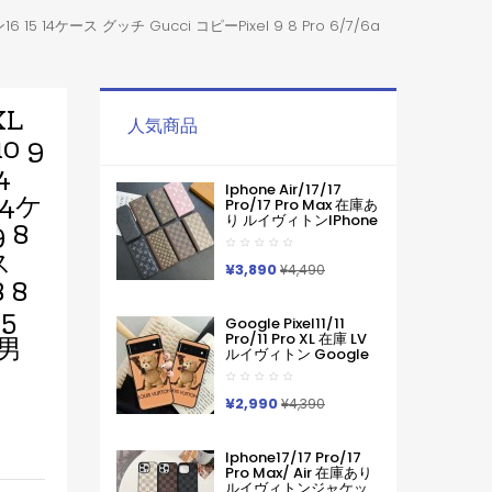
ン16 15 14ケース グッチ Gucci コピーPixel 9 8 Pro 6/7/6a
XL
人気商品
 9
4
Iphone Air/17/17
14ケ
Pro/17 Pro Max 在庫あ
り ルイヴィトンiPhone
 8
Air 17pro Max 16 15
Pro Maxケース手帳型
ス
ブランドグッチカード
¥3,890
¥4,490
入れ IPhone17 16 15 14
 8
Pro Max ケース手帳型
5
Iphone11 12 13 14 手帳
Google Pixel11/11
型ケース メンズ本革製
Pro/11 Pro XL 在庫 LV
ス男
スマホケース アイフォ
ルイヴィトン Google
ン15 14 13 Pro Max 手
Pixel 11 10 Pro 9a 6 7a
帳 携帯ケース
8 9pro Iphone 16 17
Pro Max Galaxy S26
¥2,990
¥4,390
ケースハイブランド フ
ァッションヴィトン定
番プリント ルイヴィト
Iphone17/17 Pro/17
ンGooglePixel6 Pixel7
Pro Max/ Air 在庫あり
Pixel8 9グーグ熊柄ル
ルイヴィトンジャケッ