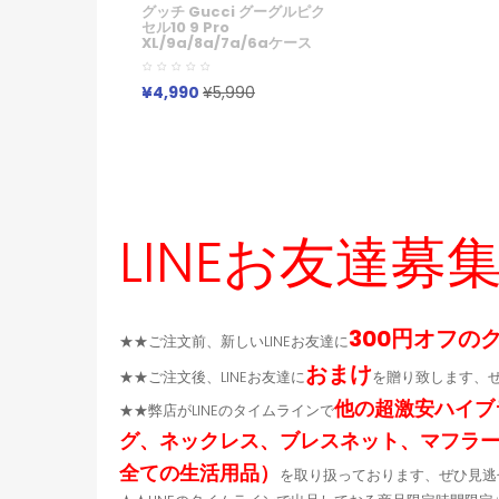
グッチ Gucci グーグルピク
セル10 9 Pro
XL/9a/8a/7a/6aケース
Xperia 1vii 10vii Galaxy
S23 S24 S25 A54 A55
A36 グーグルピクセル10
¥4,990
¥5,990
9Pro XL 8a 7a Iphone 17
15 16 Pro Maxケース グッ
チ Gucci ブランドGoogle
Pixel 9a 10 6a 7a 8a 8
Pro スマホケース
Iphone/Galaxy/Google/Xperia/Pixel
など全機種対応
LINEお友達募
300円オフの
★★ご注文前、新しいLINEお友達に
おまけ
★★ご注文後、LINEお友達に
を贈り致します、
他の超激安ハイブ
★★弊店がLINEのタイムラインで
グ、ネックレス、ブレスネット、マフラ
全ての生活用品）
を取り扱っております、ぜひ見逃