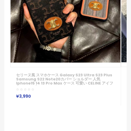
ブ
セリーヌ風 スマホケース Galaxy S23 Ultra S23 Plus
ス
Samsung S22 Note20カバー ショルダー 人気
イ
Iphone15 14 13 Pro Max ケース 可愛い CELINE アイフ
ン
ォン13pro/xs Max 保護カバー バッグ風 エレガント
U
Galaxy S23 Ultra S22携帯ケース 大人 女子
I
¥
¥3,990
応