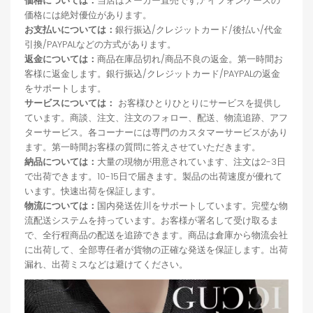
価格については：
当店はメーカー直売です,アイフォンケースの
価格には絶対優位があります。
お支払いについては：
銀行振込/クレジットカード/後払い/代金
引換/PAYPALなどの方式があります。
返金については：
商品在庫品切れ/商品不良の返金。第一時間お
客様に返金します。銀行振込/クレジットカード/PAYPALの返金
をサポートします。
サービスについては：
お客様ひとりひとりにサービスを提供し
ています。商談、注文、注文のフォロー、配送、物流追跡、アフ
ターサービス。各コーナーには専門のカスタマーサービスがあり
ます。第一時間お客様の質問に答えさせていただきます。
納品については：
大量の現物が用意されています、注文は2-3日
で出荷できます。10-15日で届きます。製品の出荷速度が優れて
います。快速出荷を保証します。
物流については：
国内発送佐川をサポートしています。完璧な物
流配送システムを持っています。お客様が署名して受け取るま
で、全行程商品の配送を追跡できます。商品は倉庫から物流会社
に出荷して、全部専任者が貨物の正確な発送を保証します。出荷
漏れ、出荷ミスなどは避けてください。