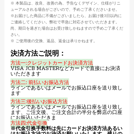
※ 本製品は、改良、改善の為、予告なくデザイン、仕様がリニ
ューアルされる場合がございので、予めご了承くださいませ。
※お届けした商品に不備がございましたら、お届け後3日以内に
ご連絡してください。弊社で早急に対応させていただきます。
尚、期日を過ぎた場合はお受け致しかねますので予めご了承くだ
さい。
※ ご使用後の交換、返品、返金は承りかねます。
決済方法ご説明：
方法一:クレジットカードお決済方法
VISA JCB MASTERなどカードで直接にお決済
いただきます
方法二: 前払いお振込方法
ラインであるいはメールでお振込口座を送り致し
ます
方法三:後払いお振込方法
ラインであるいはメールでお振込口座を送り致し
ます、ご注文後、ご注文合計の半分を弊店の口座
にお振込いただきま
方法四:代金引換
※代金引换手数料は先にカードお決済方法あるい