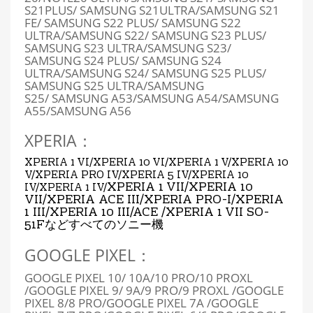
S21PLUS/ SAMSUNG S21ULTRA/SAMSUNG S21
FE/ SAMSUNG S22 PLUS/ SAMSUNG S22
ULTRA/SAMSUNG S22/ SAMSUNG S23 PLUS/
SAMSUNG S23 ULTRA/SAMSUNG S23/
SAMSUNG S24 PLUS/ SAMSUNG S24
ULTRA/SAMSUNG S24/ SAMSUNG S25 PLUS/
SAMSUNG S25 ULTRA/SAMSUNG
S25/
SAMSUNG A53/SAMSUNG A54/
SAMSUNG
A55
/
SAMSUNG A56
XPERIA：
XPERIA 1 VI/XPERIA 10 VI/XPERIA 1 V/XPERIA 10
V/XPERIA PRO IV/XPERIA 5 IV/XPERIA 10
XPERIA 1 VII/
XPERIA 10
IV/XPERIA 1 IV/
VII
/XPERIA ACE III/XPERIA PRO-I/XPERIA
1 III/XPERIA 10 III/ACE /
XPERIA 1 VII SO-
51F
などすべてのソニー機
GOOGLE PIXEL：
GOOGLE PIXEL 10/ 10A/10 PRO/10 PROXL
/GOOGLE PIXEL 9/ 9A/9 PRO/9 PROXL /GOOGLE
PIXEL 8/8 PRO/GOOGLE PIXEL 7A /GOOGLE