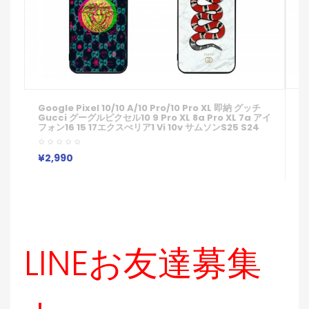
G
Google Pixel 10/10 A/10 Pro/10 Pro XL 即納 グッチ
ー
Gucci グーグルピクセル10 9 Pro XL 8a Pro XL 7a アイ
P
フォン16 15 17エクスぺリア1 Vi 10v サムソンs25 S24
V
S23 Note20ケース 男女兼用ジャケット型人気
I
Iphone/Galaxy/Xperia/Google Pixelなど全機種対
人
応
¥
¥2,990
種
LINEお友達募集