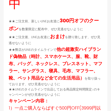
中
300円オフのクー
★★ご注文前、新しいLINEお友達に
ポン
を数量限定に配布中、ぜひ見逃せないように
おまけ
★★ご注文後、LINEお友達に
を贈り致します、ぜひ見
逃せないように
他の超激安ハイブラン
★★弊店がLINEのタイムラインで
ド偽物品（時計、スマホケース、服、靴、財
布、バッグ、ネックレス、ブレスネット、マフ
ラー、サングラス、寝具、毛布、マフラー、
靴、ペット用品など全ての生活用品）
を取り扱っ
ております、ぜひ見逃せないように
★★LINEのタイムラインで出品しておる商品限定時間限定↓のキ
ャンペーンがぜひ見逃せないように
キャンペーン内容：
1）一点ご購入ならばすぐ500円OFF(3999円以