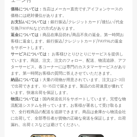
価格については：
当店はメーカー直売です,アイフォンケースの
価格には絶対優位があります。
お支払いについては：
銀行振込/クレジットカード/後払い/代金
引換/PAYPALなどの方式があります。
返金については：
商品在庫品切れ/商品不良の返金。第一時間お
客様に返金します。銀行振込/クレジットカード/PAYPALの返金
をサポートします。
サービスについては：
お客様ひとりひとりにサービスを提供し
ています。商談、注文、注文のフォロー、配送、物流追跡、アフ
ターサービス。各コーナーには専門のカスタマーサービスがあり
ます。第一時間お客様の質問に答えさせていただきます。
納品については：
大量の現物が用意されています、注文は2-3日
で出荷できます。10-15日で届きます。製品の出荷速度が優れて
います。快速出荷を保証します。
物流については：
国内発送佐川をサポートしています。完璧な物
流配送システムを持っています。お客様が署名して受け取るま
で、全行程商品の配送を追跡できます。商品は倉庫から物流会社
に出荷して、全部専任者が貨物の正確な発送を保証します。出荷
漏れ、出荷ミスなどは避けてください。