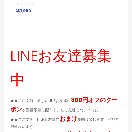
ン
ォン13pro/xs Max 保護カバー バッグ風 エレガント
U
Galaxy S23 Ultra S22携帯ケース 大人 女子
I
¥
¥3,990
応
LINEお友達募集
中
300円オフのクー
★★ご注文前、新しいLINEお友達に
ポン
を数量限定に配布中、ぜひ見逃せないように
おまけ
★★ご注文後、LINEお友達に
を贈り致します、ぜひ見
逃せないように