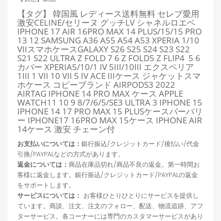
【タグ】 韓国風 レディース送料無料 セレブ愛用
激安CELINE/セリーヌ グッチLV シャネルロエベ
IPHONE 17 AIR 16PRO MAX 14 PLUS/15/15 PRO
13 12 SAMSUNG A36 A55 A54 A53 XPERIA 1/10
VIIスマホケースGALAXY S26 S25 S24 S23 S22
S21 S22 ULTRA Z FOLD 7 6
Z FOLD5 Z FLIP4 5 6
カバー XPERIA5/10/1 IV 5III/10III エクスペリア
1III 1 VII 10 VII 5 IV ACE IIIケース ジャケットスマ
ホケース コピーブランド AIRPODS3 2022
AIRTAG IPHONE 14 PRO MAX ケース APPLE
WATCH11 10 9 8/7/6/5/SE3 ULTRA 3 IPHONE 15
IPHONE 14 17 PRO MAX 15 PLUSケースバーバリ
ー IPHONE17 16PRO MAX 15ケース IPHONE AIR
14ケース 激安 チェーン付
お支払いについては：
銀行振込/クレジットカード/後払い/代金
引換/PAYPALなどの方式があります。
返金については：
商品在庫品切れ/商品不良の返金。第一時間お
客様に返金します。銀行振込/クレジットカード/PAYPALの返金
をサポートします。
サービスについては：
お客様ひとりひとりにサービスを提供し
ています。商談、注文、注文のフォロー、配送、物流追跡、アフ
ターサービス。各コーナーには専門のカスタマーサービスがあり