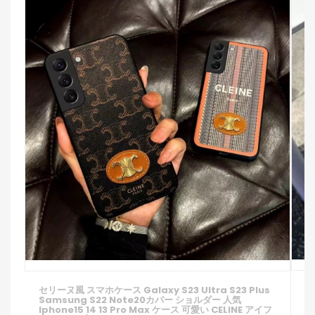
ブ
セリーヌ風 スマホケース Galaxy S23 Ultra S23 Plus
ス
Samsung S22 Note20カバー ショルダー 人気
イ
Iphone15 14 13 Pro Max ケース 可愛い CELINE アイフ