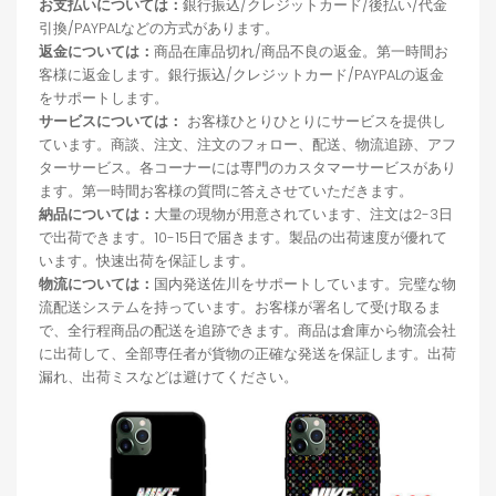
お支払いについては：
銀行振込/クレジットカード/後払い/代金
引換/PAYPALなどの方式があります。
返金については：
商品在庫品切れ/商品不良の返金。第一時間お
客様に返金します。銀行振込/クレジットカード/PAYPALの返金
をサポートします。
サービスについては：
お客様ひとりひとりにサービスを提供し
ています。商談、注文、注文のフォロー、配送、物流追跡、アフ
ターサービス。各コーナーには専門のカスタマーサービスがあり
ます。第一時間お客様の質問に答えさせていただきます。
納品については：
大量の現物が用意されています、注文は2-3日
で出荷できます。10-15日で届きます。製品の出荷速度が優れて
います。快速出荷を保証します。
物流については：
国内発送佐川をサポートしています。完璧な物
流配送システムを持っています。お客様が署名して受け取るま
で、全行程商品の配送を追跡できます。商品は倉庫から物流会社
に出荷して、全部専任者が貨物の正確な発送を保証します。出荷
漏れ、出荷ミスなどは避けてください。