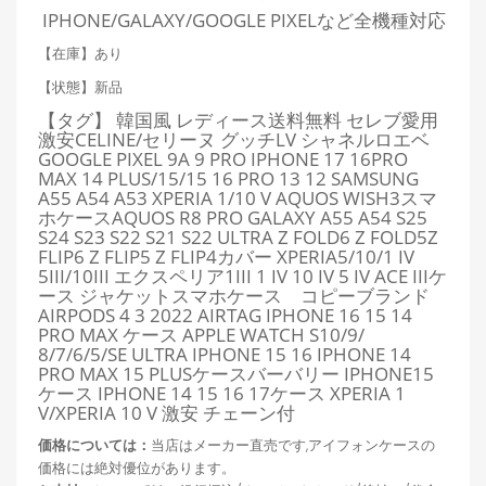
IPHONE/GALAXY/GOOGLE PIXELなど全機種対応
【在庫】あり
【状態】新品
【タグ】 韓国風 レディース送料無料 セレブ愛用
激安CELINE/セリーヌ グッチLV シャネルロエベ
GOOGLE PIXEL 9A 9 PRO IPHONE 17 16PRO
MAX 14 PLUS/15/15 16 PRO 13 12 SAMSUNG
A55 A54 A53 XPERIA 1/10 V AQUOS WISH3スマ
ホケースAQUOS R8 PRO GALAXY A55 A54 S25
S24 S23 S22 S21 S22 ULTRA Z FOLD6 Z FOLD5Z
FLIP6 Z FLIP5 Z FLIP4カバー XPERIA5/10/1 IV
5III/10III エクスペリア1III 1 IV 10 IV 5 IV ACE IIIケ
ース ジャケットスマホケース コピーブランド
AIRPODS 4 3 2022 AIRTAG IPHONE 16 15 14
PRO MAX ケース APPLE WATCH S10/9/
8/7/6/5/SE ULTRA IPHONE 15 16 IPHONE 14
PRO MAX 15 PLUSケースバーバリー IPHONE15
ケース IPHONE 14 15 16 17ケース XPERIA 1
V/XPERIA 10 V 激安 チェーン付
価格については：
当店はメーカー直売です,アイフォンケースの
価格には絶対優位があります。