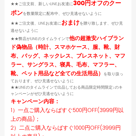
300円オフのクー
★★ご注文前、新しいLINEお友達に
ポン
を数量限定に配布中、ぜひ見逃せないように
おまけ
★★ご注文後、LINEお友達に
を贈り致します、ぜひ見
逃せないように
他の超激安ハイブラン
★★弊店がLINEのタイムラインで
ド偽物品（時計、スマホケース、服、靴、財
布、バッグ、ネックレス、ブレスネット、マフ
ラー、サングラス、寝具、毛布、マフラー、
靴、ペット用品など全ての生活用品）
を取り扱っ
ております、ぜひ見逃せないように
★★LINEのタイムラインで出品しておる商品限定時間限定↓のキ
ャンペーンがぜひ見逃せないように
キャンペーン内容：
1）一点ご購入ならばすぐ500円OFF(3999円以
上の商品)；
2）二点ご購入ならばすぐ1000円OFF(3999円