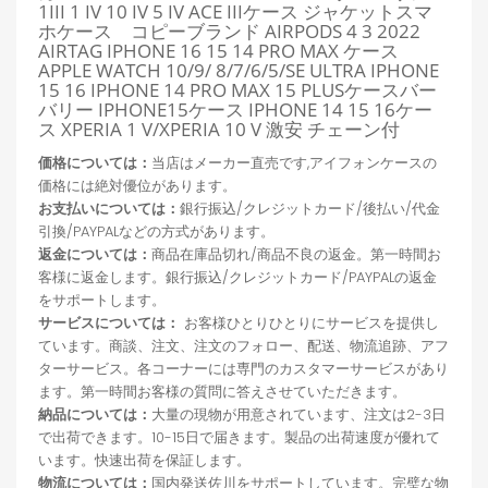
1III 1 IV 10 IV 5 IV ACE IIIケース ジャケットスマ
ホケース コピーブランド AIRPODS 4 3 2022
AIRTAG IPHONE 16 15 14 PRO MAX ケース
APPLE WATCH 10/9/ 8/7/6/5/SE ULTRA IPHONE
15 16 IPHONE 14 PRO MAX 15 PLUSケースバー
バリー IPHONE15ケース IPHONE 14 15 16ケー
ス XPERIA 1 V/XPERIA 10 V 激安 チェーン付
価格については：
当店はメーカー直売です,アイフォンケースの
価格には絶対優位があります。
お支払いについては：
銀行振込/クレジットカード/後払い/代金
引換/PAYPALなどの方式があります。
返金については：
商品在庫品切れ/商品不良の返金。第一時間お
客様に返金します。銀行振込/クレジットカード/PAYPALの返金
をサポートします。
サービスについては：
お客様ひとりひとりにサービスを提供し
ています。商談、注文、注文のフォロー、配送、物流追跡、アフ
ターサービス。各コーナーには専門のカスタマーサービスがあり
ます。第一時間お客様の質問に答えさせていただきます。
納品については：
大量の現物が用意されています、注文は2-3日
で出荷できます。10-15日で届きます。製品の出荷速度が優れて
います。快速出荷を保証します。
物流については：
国内発送佐川をサポートしています。完璧な物