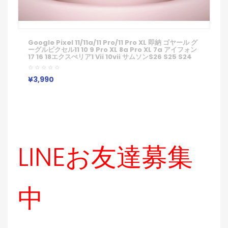
Google Pixel 11/11a/11 Pro/11 Pro XL 即納 ゴヤール グ
ーグルピクセル11 10 9 Pro XL 8a Pro XL 7a アイフォン
17 16 18エクスぺリア1 Vii 10vii サムソンs26 S25 S24
S23 Note20ケース ブランド Galaxy A55 A54 A36
S26/S25/S24 Ultraケース ゴヤール 幾何モチーフ金メ
ッキレザー調スマホケース
¥3,990
LINEお友達募集
中