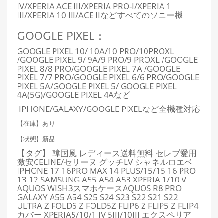
IV/XPERIA ACE III/XPERIA PRO-I/XPERIA 1
III/XPERIA 10 III/ACE IIなどすべてのソニー機
GOOGLE PIXEL：
GOOGLE PIXEL 10/ 10A/10 PRO/10PROXL
/GOOGLE PIXEL 9/ 9A/9 PRO/9 PROXL /GOOGLE
PIXEL 8/8 PRO/GOOGLE PIXEL 7A /GOOGLE
PIXEL 7/7 PRO/GOOGLE PIXEL 6/6 PRO/GOOGLE
PIXEL 5A/GOOGLE PIXEL 5/ GOOGLE PIXEL
4A(5G)/GOOGLE PIXEL 4Aなど
IPHONE/GALAXY/GOOGLE PIXELなど全機種対応
【在庫】あり
【状態】新品
【タグ】 韓国風 レディース送料無料 セレブ愛用
激安CELINE/セリーヌ グッチLV シャネルロエベ
IPHONE 17 16PRO MAX 14 PLUS/15/15 16 PRO
13 12 SAMSUNG A55 A54 A53 XPERIA 1/10 V
AQUOS WISH3スマホケースAQUOS R8 PRO
GALAXY A55 A54 S25 S24 S23 S22 S21 S22
ULTRA Z FOLD6 Z FOLD5Z FLIP6 Z FLIP5 Z FLIP4
カバー XPERIA5/10/1 IV 5III/10III エクスペリア