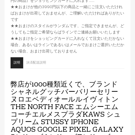
円の商品）をショッピングカードに入れます.........
★★おまけが他の3990円以下の商品と一緒にご注文いただけれ
ばおまけが出荷しておませんが、ご理解いただければありがたい
です
★★おまけのスタイルがランダムです、ご指定できませんが、ど
うしてもご指定ご希望ならばラインでご連絡お願いいたします
★★おまけをショッピングカードに入れなくて注文いただかない
場合、あるいはラインであるいはメールでおまけご選択いただか
ない場合、おまけ出荷しておりません
説明
決済配送説明
弊店が1000種類近くで、ブランド
シャネルグッチバーバリーセリー
ヌロエベディオールルイヴィトン
THE NORTH FACE エムシーエム
コーチエルメスプラダKAWS シュ
プリーム STUSSY IPHONE
AQUOS GOOGLE PIXEL GALAXY