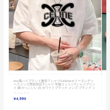
2
Ins風ハイブランド激安ｔシャツcelineセリーヌレディ
ー
ースメンズ男性対応Tシャツ 半袖コットンTシャツプリン
ブ
ト 綿 かっこいい 白 ホワイトブラック メンズ ブランド シ
ンプル 春 春夏 春物
¥
¥4,990