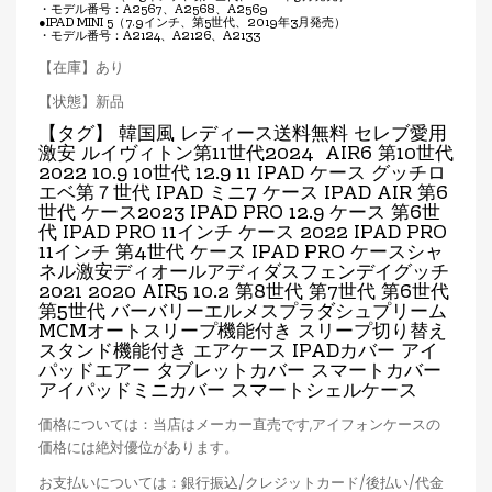
・モデル番号：A2567、A2568、A2569
●IPAD MINI 5（7.9インチ、第5世代、2019年3月発売）
・モデル番号：A2124、A2126、A2133
【在庫】あり
【状態】新品
【タグ】 韓国風 レディース送料無料 セレブ愛用
激安 ルイヴィトン第11世代2024 AIR6 第10世代
2022 10.9 10世代 12.9 11 IPAD ケース グッチロ
エベ第７世代 IPAD ミニ7 ケース IPAD AIR 第6
世代 ケース2023 IPAD PRO 12.9 ケース 第6世
代 IPAD PRO 11インチ ケース 2022 IPAD PRO
11インチ 第4世代 ケース IPAD PRO ケースシャ
ネル激安ディオールアディダスフェンデイグッチ
2021 2020 AIR5 10.2 第8世代 第7世代 第6世代
第5世代 バーバリーエルメスプラダシュプリーム
MCMオートスリープ機能付き スリープ切り替え
スタンド機能付き エアケース IPADカバー アイ
パッドエアー タブレットカバー スマートカバー
アイパッドミニカバー スマートシェルケース
価格については：当店はメーカー直売です,アイフォンケースの
価格には絶対優位があります。
お支払いについては：銀行振込/クレジットカード/後払い/代金