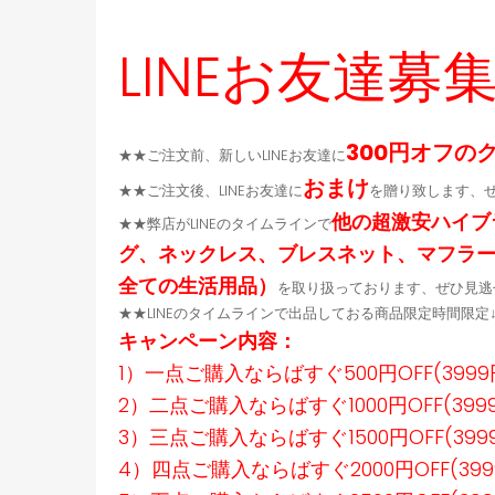
ース 新作 芸能人愛
カバー
LINEお友達募
300円オフの
★★ご注文前、新しいLINEお友達に
おまけ
★★ご注文後、LINEお友達に
を贈り致します、
他の超激安ハイブ
★★弊店がLINEのタイムラインで
グ、ネックレス、ブレスネット、マフラ
全ての生活用品）
を取り扱っております、ぜひ見逃
★★LINEのタイムラインで出品しておる商品限定時間限
キャンペーン内容：
1）一点ご購入ならばすぐ500円OFF(399
2）二点ご購入ならばすぐ1000円OFF(39
3）三点ご購入ならばすぐ1500円OFF(39
4）四点ご購入ならばすぐ2000円OFF(39