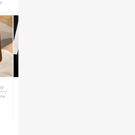
17
Iphone 17/air/17 Pro/17
Iphone 17/air/17 Pro/17
ハーツ
Pro Max 即納 Chrome
Pro Max 即納 クロムハーツ
Pro
Hearts アイフォン17 16 15
IPhone 17 16 15 14 13 Pro
 8
プロ保護ケース 便利 クロム
Air IPhone17 16 15 Pro 8
ハーツ アイホン 17 Air 16 15
SE ケース Chrome
 Pro
14 13 Pro アイフォーン13
Hearts IPhone17 Air 14
¥3,990
¥3,990
い
14 15 Pro Max Iphone17
15 16 Pro Maxケース 女子
アイ
Air 16 Plus ケース
かわいい おしゃれ クロムハ
lus
Chrome Hearts クロムハ
ーツ アイフォン17 Air 16 15
R
ーツ Iphone Air 17 16 15
14 Plus 13 12 Pro Max 11
パード
12 13 Pro Max 14 ケース ダ
Pro XR XS スマホケース
ーク メタル バッジ ライチ