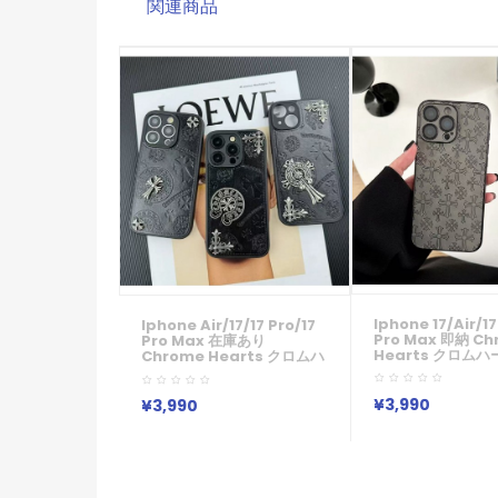
関連商品
Iphone 17/air/17
Iphone Air/17/17 Pro/17
Pro Max 即納 Ch
Pro Max 在庫あり
Hearts クロムハ
Chrome Hearts クロムハ
ズレディース IPhon
ーツ アイフォンair 17 16 15
14 15 アイフォン15 
Pro Max 16 Plusケース
Maxケース Chro
Iphone15 Plus 16 Pro
¥3,990
¥3,990
Hearts クロムハ
Max 15 14 13 12 11 Pro
IPhone Air 17 16 
Max Xs Maxケース ブラン
IPhone16 15 IPh
ド レディース男性女性 人気
3世代 IPhone8 I
かわいいビジネスマン用高
スマホケース アイホ
級 Chrome Hearts クロム
16 14 15 17プ
ハーツ アイフォン15 16 Pro