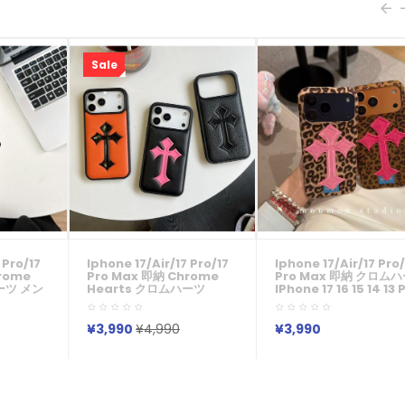
Sale
 Pro/17
Iphone 17/air/17 Pro/17
Iphone 17/air/17 Pro/
rome
Pro Max 即納 Chrome
Pro Max 即納 クロム
ーツ メン
Hearts クロムハーツ
IPhone 17 16 15 14 13 
e17 16
IPhone 17 16 15 14 13 Pro
Air IPhone17 16 15 Pro
16 Pro
Air IPhone17 16 15 Pro 8
SE ケースクロムハーツ
me
SE ケース 女子 かわいい お
IPhone17 Air 14 15 16
¥3,990
¥4,990
¥3,990
ーツ
しゃれ Chrome Hearts
Maxケース 女子 かわい
14 Pro
クロムハーツ アイフォン17
おしゃれ クロムハーツ 
one SE 第
Air 16 15 14 Plus 13 12 Pro
フォン17 Air 16 15 14 P
Phone7
Max 11 Pro XR XS スマホケ
13 12 Pro Max 11 Pro X
ン Air
ース クロスデザインリッチ
XS スマホケース レオ
ロマックスケ
纹理ケース！
ファー×ピンク クロス 刺