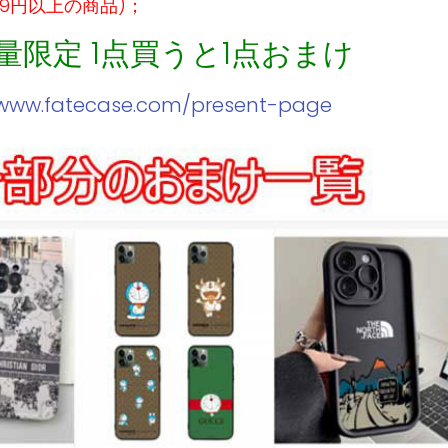
99円以上の商品)；
数量限定 1点買うと1点おまけ
/www.fatecase.com/present-page