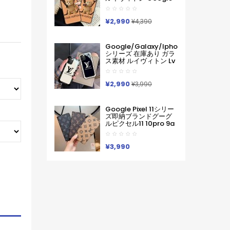
Pixel 11 10 Pro 9a 6 7a
8 9pro Iphone 16 17
Pro Max Galaxy S26
¥2,990
¥4,390
ケースハイブランド フ
ァッションヴィトン定
番プリント ルイヴィト
Google/galaxy/iphone
ンGooglePixel6 Pixel7
シリーズ 在庫あり ガラ
Pixel8 9グーグ熊柄ル
ス素材 ルイヴィトン Lv
ピクセル スマホケース
Google Pixel 10a 10
軽い 薄い ハードケース
Pro Xl 9a 8 7 Galaxy
Iphone/galaxy/xperia/google
A36 S26 Ultra S25 ア
¥2,990
Pixelなど全機種対応
¥3,990
イフォン17 Pro Max 16
Pro15 Pro Max 14 13ケ
ースサムソン ギャラク
Google Pixel 11シリー
シー S26 S25s24 S23
ズ即納ブランドグーグ
Ultraケース ルイヴィト
ルピクセル11 10pro 9a
ン Lv ブランド レディー
8 Pro 7a 9proXL 手帳
ス男性女性 Google
型GalaxyS25 S26 S24
Pixel 10aカバー人気
A55 A54 A53 アイフォ
¥3,990
ン16 15 18 17ケースルイ
ヴィトン コピーPixel 10
9a 9 ProXL8 Pro
6/7/6a 9pro
XLXperia 1v 10viケース
ルイヴィトン ギャラク
シーS25Ultra S24男女
兼用
Iphone/Galaxy/Xperia/Google
Pixelなど全機種対応