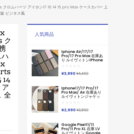
earts クロムハーツ アイホン17 16 14 15 pro Max ケースカバー 上
保護限定版 ビジネス風
ax
人気商品
s ク
7携
Iphone Air/17/17
ムハ
Pro/17 Pro Max 在庫あ
り ルイヴィトンiPhone
ax
Air 17pro Max 16 15
Pro Maxケース手帳型
rts
ブランドグッチカード
¥3,890
¥4,490
入れ IPhone17 16 15 14
 14
Pro Max ケース手帳型
 ア
Iphone11 12 13 14 手帳
Iphone17/17 Pro/17
型ケース メンズ本革製
Pro Max/ Air 在庫あり
ス 全
スマホケース アイフォ
ルイヴィトンジャケッ
ン15 14 13 Pro Max 手
ト型モノグラムダミエ
帳 携帯ケース
アイホンケース17 16 15
14 Pro Max 15 Plus 激
¥2,990
¥3,890
安革製メンズレディー
ス対応iphone17pro
Max 16 15 Pro Maxケー
Google Pixel11/11
スカバー
Pro/11 Pro XL 在庫 LV
ルイヴィトン Google