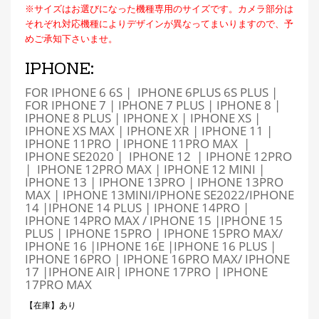
※サイズはお選びになった機種専用のサイズです。カメラ部分は
それぞれ対応機種によりデザインが異なってまいりますので、予
めご承知下さいませ。
IPHONE:
FOR IPHONE 6 6S | IPHONE 6PLUS 6S PLUS |
FOR IPHONE 7 | IPHONE 7 PLUS | IPHONE 8 |
IPHONE 8 PLUS | IPHONE X | IPHONE XS |
IPHONE XS MAX | IPHONE XR | IPHONE 11 |
IPHONE 11PRO | IPHONE 11PRO MAX |
IPHONE SE2020 | IPHONE 12 | IPHONE 12PRO
| IPHONE 12PRO MAX | IPHONE 12 MINI |
IPHONE 13 | IPHONE 13PRO | IPHONE 13PRO
MAX | IPHONE 13MINI/IPHONE SE2022/IPHONE
14 |IPHONE 14 PLUS | IPHONE 14PRO |
IPHONE 14PRO MAX / IPHONE 15 |IPHONE 15
PLUS | IPHONE 15PRO | IPHONE 15PRO MAX/
IPHONE 16 |IPHONE 16E |IPHONE 16 PLUS |
IPHONE 16PRO | IPHONE 16PRO MAX/ IPHONE
17 |IPHONE AIR
| IPHONE 17PRO | IPHONE
17PRO MAX
【在庫】あり