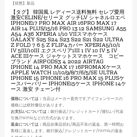
【状態】新品
【タグ】 韓国風 レディース送料無料 セレブ愛用
激安CELINE/セリーヌ グッチLV シャネルロエベ
IPHONE17 PRO MAX AIR 16PRO MAX 17
AIR
14 PLUS/15/16 PRO 13 12 SAMSUNG A55
A54 A36 XPERIA 1/10 VIIスマホケース
GALAXY S25 S24 S23 S22 S21 S22 ULTRA
Z FOLD 7 6 5 Z FLIP4カバー XPERIA5/10/1
IV 5III/10III エクスペリア1III 1 IV 10 IV 5 IV
ACE IIIケース ジャケットスマホケース コピー
ブランド AIRPODS3 4 2022 AIRTAG
IPHONE 14 PRO MAX 17
16PROMAX
ケース
APPLE WATCH 11
/
10/9/8/7/6/5/SE ULTRA
IPHONE 15 IPHONE 16 PRO MAX 15 PLUSケ
ースバーバリー IPHONE15ケース IPHONE 14ケ
ース 激安 チェーン付
価格については：
当店はメーカー直売です,アイフォンケースの
価格には絶対優位があります。
お支払いについては：
銀行振込/クレジットカード/後払い/代金
引換/PAYPALなどの方式があります。
返金については：
商品在庫品切れ/商品不良の返金。第一時間お
客様に返金します。銀行振込/クレジットカード/PAYPALの返金