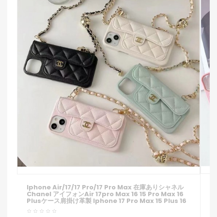
I
Iphone Air/17/17 Pro/17 Pro Max 在庫ありシャネル
ア
Chanel アイフォンair 17pro Max 16 15 Pro Max 16
便
Plusケース肩掛け革製 Iphone 17 Pro Max 15 Plus 16
1
Pro Max 15 14 13 12 11 Pro Max Xs Maxケース ブラン
1
ド レディース男性女性 人気かわいいビジネスマン用高級