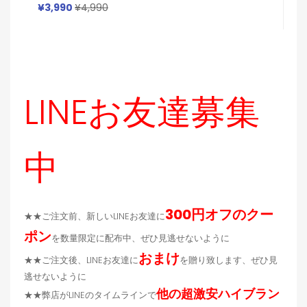
マ
シャネル Chanel アイフォン15 16 Proカバー
¥
¥3,990
¥4,990
LINEお友達募集
中
300円オフのクー
★★ご注文前、新しいLINEお友達に
ポン
を数量限定に配布中、ぜひ見逃せないように
おまけ
★★ご注文後、LINEお友達に
を贈り致します、ぜひ見
逃せないように
他の超激安ハイブラン
★★弊店がLINEのタイムラインで