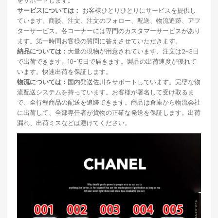
をサポートします。
サービスについては：
お客様ひとりひとりにサービスを提供し
ています。商談、注文、注文のフォロー、配送、物流追跡、アフ
ターサービス。各コーナーには専門のカスタマーサービスがあり
ます。第一時間お客様の質問に答えさせていただきます。
納品については：
大量の現物が用意されています、注文は2-3日
で出荷できます。10-15日で届きます。製品の出荷速度が優れて
います。快速出荷を保証します。
物流については：
国内発送佐川をサポートしています。完璧な物
流配送システムを持っています。お客様が署名して受け取るま
で、全行程商品の配送を追跡できます。商品は倉庫から物流会社
に出荷して、全部専任者が貨物の正確な発送を保証します。出荷
漏れ、出荷ミスなどは避けてください。