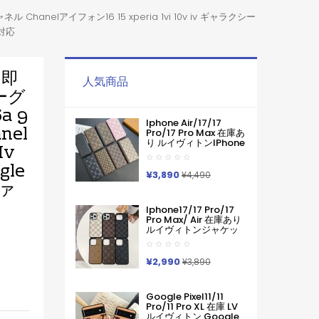
ル Chanelアイフォン16 15 xperia 1vi 10v iv ギャラクシー
種対応
L 即
人気商品
ーグ
a 9
Iphone Air/17/17
el
Pro/17 Pro Max 在庫あ
り ルイヴィトンiPhone
Iv
Air 17pro Max 16 15
Pro Maxケース手帳型
gle
ブランドグッチカード
¥3,890
¥4,490
入れ IPhone17 16 15 14
ファ
Pro Max ケース手帳型
Iphone11 12 13 14 手帳
Iphone17/17 Pro/17
型ケース メンズ本革製
Pro Max/ Air 在庫あり
スマホケース アイフォ
ルイヴィトンジャケッ
ン15 14 13 Pro Max 手
ト型モノグラムダミエ
帳 携帯ケース
アイホンケース17 16 15
14 Pro Max 15 Plus 激
¥2,990
¥3,890
安革製メンズレディー
ス対応iphone17pro
Max 16 15 Pro Maxケー
Google Pixel11/11
スカバー
Pro/11 Pro XL 在庫 LV
ルイヴィトン Google