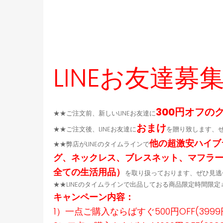
LINEお友達募
300円オフの
★★ご注文前、新しいLINEお友達に
おまけ
★★ご注文後、LINEお友達に
を贈り致します、
他の超激安ハイブ
★★弊店がLINEのタイムラインで
グ、ネックレス、ブレスネット、マフラ
全ての生活用品）
を取り扱っております、ぜひ見逃
★★LINEのタイムラインで出品しておる商品限定時間限
キャンペーン内容：
1）一点ご購入ならばすぐ500円OFF(399