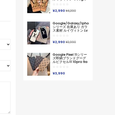
Pixel 11 10 Pro 9a 6 7a
8 9pro Iphone 16 17
Pro Max Galaxy S26
¥2,990
¥4,390
ケースハイブランド フ
ァッションヴィトン定
番プリント ルイヴィト
Google/galaxy/iphone
ンGooglePixel6 Pixel7
シリーズ 在庫あり ガラ
Pixel8 9グーグ熊柄ル
ス素材 ルイヴィトン Lv
ピクセル スマホケース
Google Pixel 10a 10
軽い 薄い ハードケース
Pro Xl 9a 8 7 Galaxy
Iphone/galaxy/xperia/google
A36 S26 Ultra S25 ア
¥2,990
Pixelなど全機種対応
¥3,990
イフォン17 Pro Max 16
Pro15 Pro Max 14 13ケ
ースサムソン ギャラク
Google Pixel 11シリー
シー S26 S25s24 S23
ズ即納ブランドグーグ
Ultraケース ルイヴィト
ルピクセル11 10pro 9a
ン Lv ブランド レディー
8 Pro 7a 9proXL 手帳
ス男性女性 Google
型GalaxyS25 S26 S24
Pixel 10aカバー人気
A55 A54 A53 アイフォ
¥3,990
ン16 15 18 17ケースルイ
ヴィトン コピーPixel 10
9a 9 ProXL8 Pro
6/7/6a 9pro
XLXperia 1v 10viケース
ルイヴィトン ギャラク
シーS25Ultra S24男女
兼用
Iphone/Galaxy/Xperia/Google
Pixelなど全機種対応