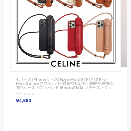
ル
セリーヌ IPhoneケース16pro Max16 15 14 13 Pro
A
Max Celine スマホカバー通販 後払い代引国内発送携帯
G
電話ケース リストバンド IPhone13/12 レザー ストラッ
ト
プ 男女兼用欧米風
P
イ
¥
¥4,690
ジ