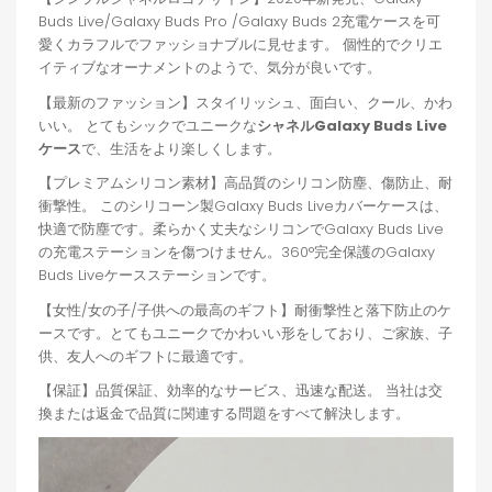
Buds Live/Galaxy Buds Pro /Galaxy Buds 2充電ケースを可
愛くカラフルでファッショナブルに見せます。 個性的でクリエ
イティブなオーナメントのようで、気分が良いです。
【最新のファッション】スタイリッシュ、面白い、クール、かわ
いい。 とてもシックでユニークな
シャネルGalaxy Buds Live
ケース
で、生活をより楽しくします。
【プレミアムシリコン素材】高品質のシリコン防塵、傷防止、耐
衝撃性。 このシリコーン製Galaxy Buds Liveカバーケースは、
快適で防塵です。柔らかく丈夫なシリコンでGalaxy Buds Live
の充電ステーションを傷つけません。360°完全保護のGalaxy
Buds Liveケースステーションです。
【女性/女の子/子供への最高のギフト】耐衝撃性と落下防止のケ
ースです。とてもユニークでかわいい形をしており、ご家族、子
供、友人へのギフトに最適です。
【保証】品質保証、効率的なサービス、迅速な配送。 当社は交
換または返金で品質に関連する問題をすべて解決します。