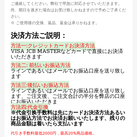
ご連絡してください。弊社で早急に対応させていただきます。
尚、期日を過ぎた場合はお受け致しかねますので予めご了承くだ
さい。
※ ご使用後の交換、返品、返金は承りかねます。
決済方法ご説明：
方法一:クレジットカードお決済方法
VISA JCB MASTERなどカードで直接にお決済
いただきます
方法二: 前払いお振込方法
ラインであるいはメールでお振込口座を送り致し
ます
方法三:後払いお振込方法
ラインであるいはメールでお振込口座を送り致し
ます、ご注文後、ご注文合計の半分を弊店の口座
にお振込いただきま
方法四:代金引換
※代金引换手数料は先にカードお決済方法あるい
はお振込方法でお決済お願いいたします、残りの
商品金額は着いたら支払います
代引き手数料最低2000円，最高20%商品価格。