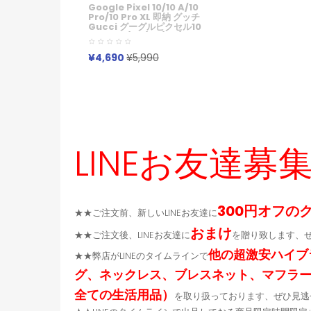
Google Pixel 10/10 A/10
Pro/10 Pro XL 即納 グッチ
Gucci グーグルピクセル10
9 Pro XL/9a/8a/7a/6aケ
ース Xperia 1vii 10vii
Galaxy S23 S24 S25
¥4,690
¥5,990
A54 A55 A36 グーグルピ
クセル10 9Pro XL 8a 7a
Iphone 17 15 16 Pro Max
ケース ライト ラグジュアリ
ー ワーク ユース！
LINEお友達募
300円オフの
★★ご注文前、新しいLINEお友達に
おまけ
★★ご注文後、LINEお友達に
を贈り致します、
他の超激安ハイブ
★★弊店がLINEのタイムラインで
グ、ネックレス、ブレスネット、マフラ
全ての生活用品）
を取り扱っております、ぜひ見逃