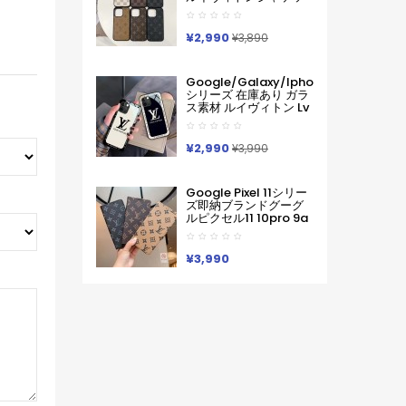
ピクセル スマホケース
ト型モノグラムダミエ
軽い 薄い ハードケース
アイホンケース17 16 15
Iphone/galaxy/xperia/google
14 Pro Max 15 Plus 激
¥2,990
Pixelなど全機種対応
¥3,890
安革製メンズレディー
ス対応iphone17pro
Max 16 15 Pro Maxケー
Google/galaxy/iphone
スカバー
シリーズ 在庫あり ガラ
ス素材 ルイヴィトン Lv
Google Pixel 10a 10
Pro Xl 9a 8 7 Galaxy
A36 S26 Ultra S25 ア
¥2,990
¥3,990
イフォン17 Pro Max 16
Pro15 Pro Max 14 13ケ
ースサムソン ギャラク
Google Pixel 11シリー
シー S26 S25s24 S23
ズ即納ブランドグーグ
Ultraケース ルイヴィト
ルピクセル11 10pro 9a
ン Lv ブランド レディー
8 Pro 7a 9proXL 手帳
ス男性女性 Google
型GalaxyS25 S26 S24
Pixel 10aカバー人気
A55 A54 A53 アイフォ
¥3,990
ン16 15 18 17ケースルイ
ヴィトン コピーPixel 10
9a 9 ProXL8 Pro
6/7/6a 9pro
XLXperia 1v 10viケース
ルイヴィトン ギャラク
シーS25Ultra S24男女
兼用
Iphone/Galaxy/Xperia/Google
Pixelなど全機種対応