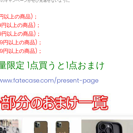
定↓のキャンペーンがぜひ見逃せないように
9円以上の商品)；
99円以上の商品)；
99円以上の商品)；
99円以上の商品)；
99円以上の商品)；
数量限定 1点買うと1点おまけ
/www.fatecase.com/present-page