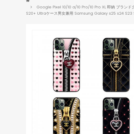
Google Pixel 10/10 a/10 Pro/10 Pro XL 即納 ブ
S20+ Ultraケース男女兼用 Samsung Galaxy s25 s24 S23