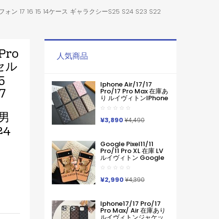
 アイフォン 17 16 15 14ケース ギャラクシーS25 S24 S23 S22
 Pro
人気商品
セル
5
Iphone Air/17/17
7
Pro/17 Pro Max 在庫あ
り ルイヴィトンiPhone
Air 17pro Max 16 15
Pro Maxケース手帳型
ス男
ブランドグッチカード
¥3,890
¥4,490
入れ IPhone17 16 15 14
24
Pro Max ケース手帳型
Iphone11 12 13 14 手帳
Google Pixel11/11
型ケース メンズ本革製
Pro/11 Pro XL 在庫 LV
スマホケース アイフォ
ルイヴィトン Google
ン15 14 13 Pro Max 手
Pixel 11 10 Pro 9a 6 7a
帳 携帯ケース
8 9pro Iphone 16 17
Pro Max Galaxy S26
¥2,990
¥4,390
ケースハイブランド フ
ァッションヴィトン定
番プリント ルイヴィト
Iphone17/17 Pro/17
ンGooglePixel6 Pixel7
Pro Max/ Air 在庫あり
Pixel8 9グーグ熊柄ル
ルイヴィトンジャケッ