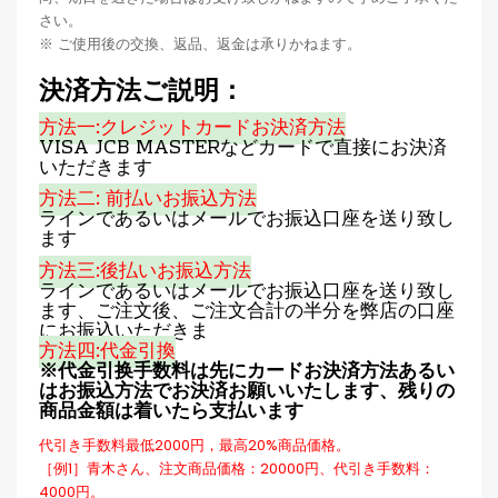
さい。
※ ご使用後の交換、返品、返金は承りかねます。
決済方法ご説明：
方法一:クレジットカードお決済方法
VISA JCB MASTERなどカードで直接にお決済
いただきます
方法二: 前払いお振込方法
ラインであるいはメールでお振込口座を送り致し
ます
方法三:後払いお振込方法
ラインであるいはメールでお振込口座を送り致し
ます、ご注文後、ご注文合計の半分を弊店の口座
にお振込いただきま
方法四:代金引換
※代金引换手数料は先にカードお決済方法あるい
はお振込方法でお決済お願いいたします、残りの
商品金額は着いたら支払います
代引き手数料最低2000円，最高20%商品価格。
［例1］青木さん、注文商品価格：20000円、代引き手数料：
4000円。