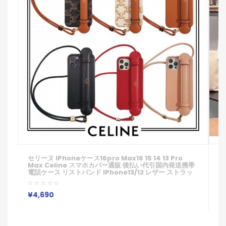
I
セリーヌ IPhoneケース16pro Max16 15 14 13 Pro
ー
Max Celine スマホカバー通販 後払い代引国内発送携帯
ト
電話ケース リストバンド IPhone13/12 レザー ストラッ
ン
プ 男女兼用欧米風
¥
¥4,690