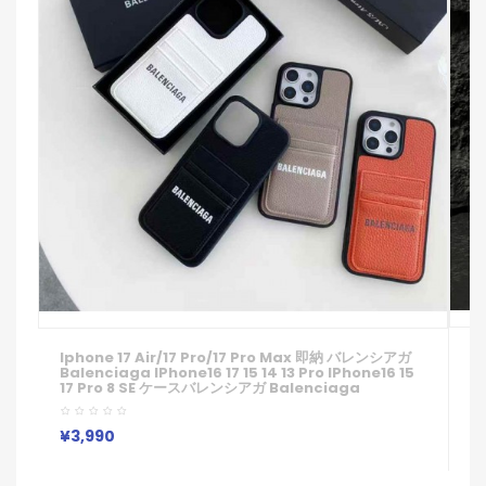
I
Iphone 17 Air/17 Pro/17 Pro Max 即納 バレンシアガ
B
Balenciaga IPhone16 17 15 14 13 Pro IPhone16 15
レ
17 Pro 8 SE ケースバレンシアガ Balenciaga
Ip
IPhone14 15 16 Pro Maxケース 女子 かわいい おしゃれ
M
バレンシアガ Balenciaga アイフォン17 Air 16 15 14
か
Plus 13 12 Pro Max 11 Pro XR XS スマホケース
¥
¥3,990
ア