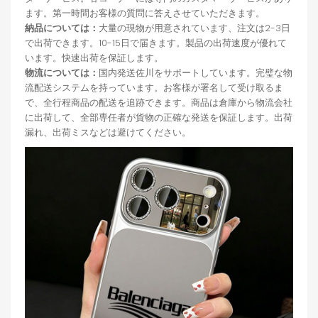
ます。第一時間お客様の質問に答えさせていただきます。
納品については：
大量の現物が用意されています、注文は2-3日
で出荷できます。10-15日で届きます。製品の出荷速度が優れて
います。快速出荷を保証します。
物流については：
国内発送佐川をサポートしています。完璧な物
流配送システムを持っています。お客様が署名して受け取るま
で、全行程商品の配送を追跡できます。商品は倉庫から物流会社
に出荷して、全部専任者が貨物の正確な発送を保証します。出荷
漏れ、出荷ミスなどは避けてください。