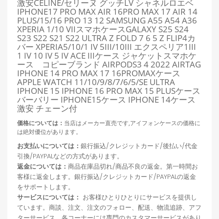
激安CELINE/セリーヌ グッチLV シャネルロエベ
IPHONE17 PRO MAX AIR 16PRO MAX 17 AIR
14
PLUS/15/16 PRO 13 12 SAMSUNG A55 A54 A36
XPERIA 1/10 VIIスマホケースGALAXY S25 S24
S23 S22 S21 S22 ULTRA Z FOLD 7 6 5 Z FLIP4カ
バー XPERIA5/10/1 IV 5III/10III エクスペリア1III
1 IV 10 IV 5 IV ACE IIIケース ジャケットスマホケ
ース コピーブランド AIRPODS3 4 2022 AIRTAG
IPHONE 14 PRO MAX 17
16PROMAX
ケース
APPLE WATCH 11
/
10/9/8/7/6/5/SE ULTRA
IPHONE 15 IPHONE 16 PRO MAX 15 PLUSケース
バーバリー IPHONE15ケース IPHONE 14ケース
激安 チェーン付
価格については：
当店はメーカー直売です,アイフォンケースの価格に
は絶対優位があります。
お支払いについては：
銀行振込/クレジットカード/後払い/代金
引換/PAYPALなどの方式があります。
返金については：
商品在庫品切れ/商品不良の返金。第一時間お
客様に返金します。銀行振込/クレジットカード/PAYPALの返金
をサポートします。
サービスについては：
お客様ひとりひとりにサービスを提供し
ています。商談、注文、注文のフォロー、配送、物流追跡、アフ
ターサービス。各コーナーには専門のカスタマーサービスがあり