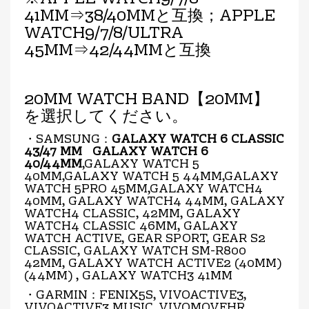
41MM⇒38/40MMと互換；APPLE
WATCH9/7/8/ULTRA
45MM⇒42/44MMと互換
20MM WATCH BAND【20MM】
を選択してください。
・SAMSUNG：
GALAXY WATCH 6 CLASSIC
43/47 MM GALAXY WATCH 6
40/44MM
,GALAXY WATCH 5
40MM,GALAXY WATCH 5 44MM,GALAXY
WATCH 5PRO 45MM,GALAXY WATCH4
40MM, GALAXY WATCH4 44MM, GALAXY
WATCH4 CLASSIC, 42MM, GALAXY
WATCH4 CLASSIC 46MM, GALAXY
WATCH ACTIVE, GEAR SPORT, GEAR S2
CLASSIC, GALAXY WATCH SM-R800
42MM, GALAXY WATCH ACTIVE2 (40MM)
(44MM) , GALAXY WATCH3 41MM
・GARMIN：FENIX5S, VIVOACTIVE3,
VIVOACTIVE3 MUSIC, VIVOMOVEHR,