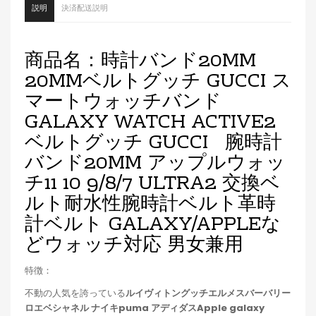
説明
決済配送説明
商品名：時計バンド20MM
20MMベルトグッチ GUCCI ス
マートウォッチバンド
GALAXY WATCH ACTIVE2
ベルトグッチ GUCCI 腕時計
バンド20MM アップルウォッ
チ11 10 9/8/7 ULTRA2 交換ベ
ルト耐水性腕時計ベルト革時
計ベルト GALAXY/APPLEな
どウォッチ対応 男女兼用
特徴：
不動の人気を誇っている
ルイヴィトングッチエルメスバーバリー
ロエベシャネル ナイキpuma アディダスApple galaxy