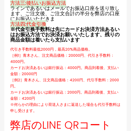
方法三:後払いお振込方法
ラインであるいはメールでお振込口座を送り致し
ます、ご注文後、ご注文合計の半分を弊店の口座
にお振込いただきま
方法四:代金引換
※代金引换手数料は先にカードお決済方法あるい
はお振込方法でお決済お願いいたします、残りの
商品金額は着いたら支払います
代引き手数料最低2000円，最高20%商品価格。
［例1］青木さん、注文商品価格：20000円、代引き手数料：
4000円。
カードお決済あるいは銀行振込：4000円。商品到着後、支払い
金額：20000円
［例2］青木さん、注文商品価格：4200円、代引手数料：2000
円。
カードお決済あるいは銀行振込：2000円。商品到着後、支払い
金額：4200円
※何らかの理由により荷送人さまに返送した場合も代引手数料は
申し受けます。
弊店のLINE QRコート