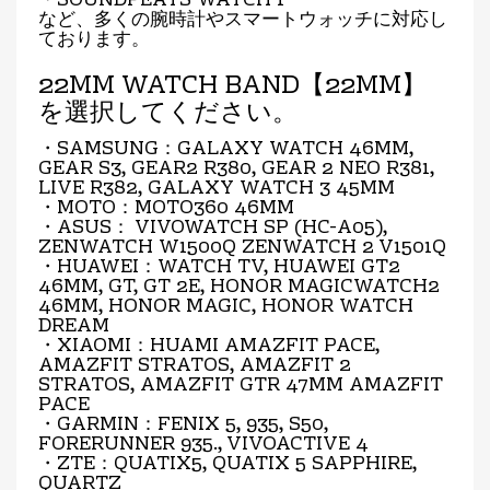
・SOUNDPEATS WATCH 1
など、多くの腕時計やスマートウォッチに対応し
ております。
22MM WATCH BAND【22MM】
を選択してください。
・SAMSUNG：GALAXY WATCH 46MM,
GEAR S3, GEAR2 R380, GEAR 2 NEO R381,
LIVE R382, GALAXY WATCH 3 45MM
・MOTO：MOTO360 46MM
・ASUS： VIVOWATCH SP (HC-A05),
ZENWATCH W1500Q ZENWATCH 2 V1501Q
・HUAWEI：WATCH TV, HUAWEI GT2
46MM, GT, GT 2E, HONOR MAGICWATCH2
46MM, HONOR MAGIC, HONOR WATCH
DREAM
・XIAOMI：HUAMI AMAZFIT PACE,
AMAZFIT STRATOS, AMAZFIT 2
STRATOS, AMAZFIT GTR 47MM AMAZFIT
PACE
・GARMIN：FENIX 5, 935, S50,
FORERUNNER 935., VIVOACTIVE 4
・ZTE：QUATIX5, QUATIX 5 SAPPHIRE,
QUARTZ