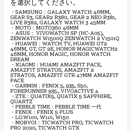
を選択してください。
・SAMSUNG：GALAXY WATCH 46MM,
GEAR S3, GEAR2 R380, GEAR 2 NEO R381,
LIVE R382, GALAXY WATCH 3 45MM
・MOTO：MOTO360 46MM
・ASUS： VIVOWATCH SP (HC-A05),
ZENWATCH W1500Q ZENWATCH 2 V1501Q
・HUAWEI：WATCH TV, HUAWEI GT2
46MM, GT, GT 2E, HONOR MAGICWATCH2
46MM, HONOR MAGIC, HONOR WATCH
DREAM
・XIAOMI：HUAMI AMAZFIT PACE,
AMAZFIT STRATOS, AMAZFIT 2
STRATOS, AMAZFIT GTR 47MM AMAZFIT
PACE
・GARMIN：FENIX 5, 935, S50,
FORERUNNER 935., VIVOACTIVE 4
・ZTE：QUATIX5, QUATIX 5 SAPPHIRE,
QUARTZ
・PEBBLE TIME：PEBBLE TIME 一代
・FENIX：FENIX 5 PLUS
・LG:W100, W110, W150
・MOBVOI：TICWATCH PRO, TICWATCH
PRO 2020, TICWATCH GTX