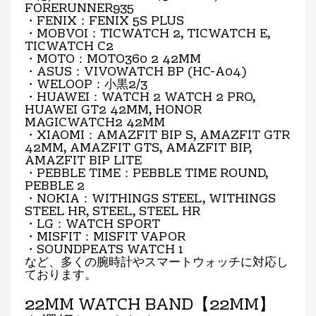
FORERUNNER935
・FENIX：FENIX 5S PLUS
・MOBVOI：TICWATCH 2, TICWATCH E,
TICWATCH C2
・MOTO：MOTO360 2 42MM
・ASUS：VIVOWATCH BP (HC-A04)
・WELOOP：小黒2/3
・HUAWEI：WATCH 2 WATCH 2 PRO,
HUAWEI GT2 42MM, HONOR
MAGICWATCH2 42MM
・XIAOMI：AMAZFIT BIP S, AMAZFIT GTR
42MM, AMAZFIT GTS, AMAZFIT BIP,
AMAZFIT BIP LITE
・PEBBLE TIME：PEBBLE TIME ROUND,
PEBBLE 2
・NOKIA：WITHINGS STEEL, WITHINGS
STEEL HR, STEEL, STEEL HR
・LG：WATCH SPORT
・MISFIT：MISFIT VAPOR
・SOUNDPEATS WATCH 1
など、多くの腕時計やスマートウォッチに対応し
ております。
22MM WATCH BAND【22MM】