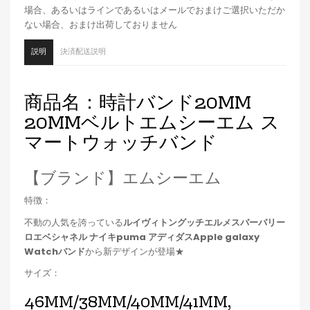
場合、あるいはラインであるいはメールでおまけご選択いただか
ない場合、おまけ出荷しておりません
説明
決済配送説明
商品名：時計バンド20MM
20MMベルトエムシーエム ス
マートウォッチバンド
【ブランド】エムシーエム
特徴：
不動の人気を誇っている
ルイヴィトングッチエルメスバーバリー
ロエベシャネル ナイキpuma アディダスApple galaxy
Watchバンド
から新デザインが登場★
サイズ：
46MM/38MM/40MM/41MM,