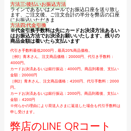
方法三:後払いお振込方法
ラインであるいはメールでお振込口座を送り致し
ます、ご注文後、ご注文合計の半分を弊店の口座
にお振込いただきま
方法四:代金引換
※代金引换手数料は先にカードお決済方法あるい
はお振込方法でお決済お願いいたします、残りの
商品金額は着いたら支払います
代引き手数料最低2000円，最高20%商品価格。
［例1］青木さん、注文商品価格：20000円、代引き手数料：
4000円。
カードお決済あるいは銀行振込：4000円。商品到着後、支払い
金額：20000円
［例2］青木さん、注文商品価格：4200円、代引手数料：2000
円。
カードお決済あるいは銀行振込：2000円。商品到着後、支払い
金額：4200円
※何らかの理由により荷送人さまに返送した場合も代引手数料は
申し受けます。
弊店のLINE QRコート