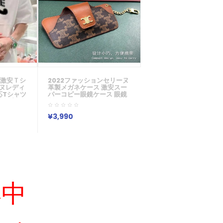
ド激安ｔシ
2022ファッションセリーヌ
ーヌレディ
革製メガネケース 激安スー
応Tシャツ
パーコピー眼鏡ケース 眼鏡
ャツプリン
入れ サングラスケース 小物
白 ホワイ
入れ ブラック 激安 安い メ
 ブランド
ガネケース
¥3,990
春物
集中