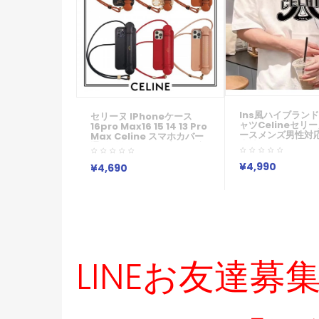
Ins風ハイブラン
セリーヌ IPhoneケース
ャツcelineセリ
16pro Max16 15 14 13 Pro
ースメンズ男性対
Max Celine スマホカバー
半袖コットンTシ
通販 後払い代引国内発送携
ト 綿 かっこいい 
帯電話ケース リストバンド
トブラック メンズ
IPhone13/12 レザー ストラ
¥4,990
¥4,690
シンプル 春 春夏 
ップ 男女兼用欧米風
LINEお友達募