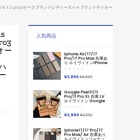
pro3 4 3 2 pro2ケースブランドレディースハイブランドディオー
s
人気商品
ro3
オー
Iphone Air/17/17
Pro/17 Pro Max 在庫あ
り ルイヴィトンiPhone
ハ
Air 17pro Max 16 15
Pro Maxケース手帳型
ー
ブランドグッチカード
¥3,890
¥4,490
入れ IPhone17 16 15 14
Pro Max ケース手帳型
Iphone11 12 13 14 手帳
Google Pixel11/11
型ケース メンズ本革製
Pro/11 Pro XL 在庫 LV
スマホケース アイフォ
ルイヴィトン Google
ン15 14 13 Pro Max 手
Pixel 11 10 Pro 9a 6 7a
帳 携帯ケース
8 9pro Iphone 16 17
Pro Max Galaxy S26
¥2,990
¥4,390
ケースハイブランド フ
ァッションヴィトン定
番プリント ルイヴィト
Iphone17/17 Pro/17
ンGooglePixel6 Pixel7
Pro Max/ Air 在庫あり
Pixel8 9グーグ熊柄ル
ルイヴィトンジャケッ