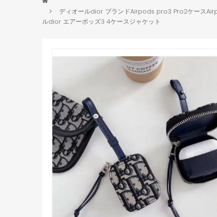
ディオールdior ブランドAirpods pro3 Pro2ケー
ルdior エアーポッズ3 4ケースジャケット