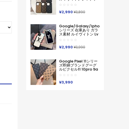
ピクセル スマホケース
ト型モノグラムダミエ
軽い 薄い ハードケース
アイホンケース17 16 15
Iphone/galaxy/xperia/google
14 Pro Max 15 Plus 激
¥2,990
Pixelなど全機種対応
¥3,890
安革製メンズレディー
ス対応iphone17pro
Max 16 15 Pro Maxケー
Google/galaxy/iphone
スカバー
シリーズ 在庫あり ガラ
ス素材 ルイヴィトン Lv
Google Pixel 10a 10
Pro Xl 9a 8 7 Galaxy
A36 S26 Ultra S25 ア
¥2,990
¥3,990
イフォン17 Pro Max 16
Pro15 Pro Max 14 13ケ
ースサムソン ギャラク
Google Pixel 11シリー
シー S26 S25s24 S23
ズ即納ブランドグーグ
Ultraケース ルイヴィト
ルピクセル11 10pro 9a
ン Lv ブランド レディー
8 Pro 7a 9proXL 手帳
ス男性女性 Google
型GalaxyS25 S26 S24
Pixel 10aカバー人気
A55 A54 A53 アイフォ
¥3,990
ン16 15 18 17ケースルイ
ヴィトン コピーPixel 10
9a 9 ProXL8 Pro
6/7/6a 9pro
XLXperia 1v 10viケース
ルイヴィトン ギャラク
シーS25Ultra S24男女
兼用
Iphone/Galaxy/Xperia/Google
Pixelなど全機種対応