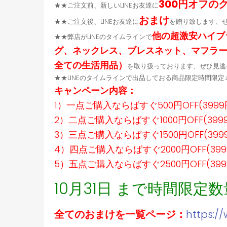
300円オフの
★★ご注文前、新しいLINEお友達に
おまけ
★★ご注文後、LINEお友達に
を贈り致します、
他の超激安ハイブ
★★弊店がLINEのタイムラインで
グ、ネックレス、ブレスネット、マフラ
全ての生活用品）
を取り扱っております、ぜひ見逃
★★LINEのタイムラインで出品しておる商品限定時間限
キャンペーン内容：
1）一点ご購入ならばすぐ500円OFF(399
2）二点ご購入ならばすぐ1000円OFF(39
3）三点ご購入ならばすぐ1500円OFF(39
4）四点ご購入ならばすぐ2000円OFF(39
5）五点ご購入ならばすぐ2500円OFF(39
10月31日 まで時間限定
全てのおまけを一覧ページ：
https:/