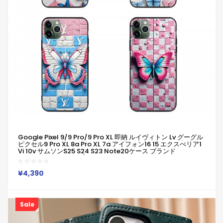
Google Pixel 9/9 Pro/9 Pro XL 即納 ルイヴィトン Lv グーグル
ピクセル9 Pro XL 8a Pro XL 7a アイフォン16 15 エクスぺリア1
Vi 10v サムソンs25 S24 S23 Note20ケース ブランド
Galaxya55 A54 S23/S24 Ultraケースルイヴィトン Lvピクセ
ル 8a Pro 7a 6/7/6a/9a ブランドケース Iphone16 15/14/13
保護カバー男女兼用ジャケット型人気
¥4,390
Sale