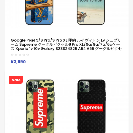
Google Pixel 9/9 Pro/9 Pro XL 即納 ルイヴィトン Lv シュプリ
ーム Supreme グーグルピクセル9 Pro XL/9a/8a/7a/6aケー
ス Xperia 1v 10v Galaxy S23S24S25 A54 A55 グーグルピクセ
ル9Pro XL 8a 7a Iphone 14 15 16 Pro Maxケース ルイヴィトン
Lv シュプリーム Supreme ブランドGoogle Pixel 6a 7a 8a 8
Pro 9aスマホケース
¥3,990
Sale