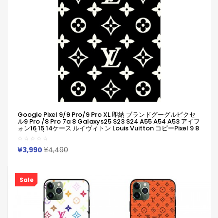
Google Pixel 9/9 Pro/9 Pro XL 即納 ブランドグーグルピクセ
ル9 Pro /8 Pro 7a 8 Galaxys25 S23 S24 A55 A54 A53 アイフ
ォン16 15 14ケース ルイヴィトン Louis Vuitton コピーPixel 9 8
Pro 6/7/6a Xperia 1v 10viケース ルイヴィトン Louis Vuitton
Google Pixel 6 7 8 8 Pro 9aケースギャラクシーS25 S24 ケー
ス男女兼用
¥3,990
¥4,490
Sale