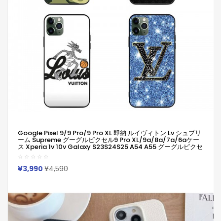
Google Pixel 9/9 Pro/9 Pro XL 即納 ルイヴィトン Lv シュプリ
ーム Supreme グーグルピクセル9 Pro XL/9a/8a/7a/6aケー
ス Xperia 1v 10v Galaxy S23S24S25 A54 A55 グーグルピクセ
ル9Pro XL 8a 7a Iphone 14 15 16 Pro Maxケース ルイヴィトン
Lv シュプリーム Supreme ブランドGoogle Pixel 6a 7a 8a 8
Pro 9aスマホケース
¥3,990
¥4,590