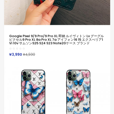
Google Pixel 9/9 Pro/9 Pro XL 即納 ルイヴィトン Lv グーグル
ピクセル9 Pro XL 8a Pro XL 7a アイフォン16 15 エクスぺリア1
Vi 10v サムソンs25 S24 S23 Note20ケース ブランド
Galaxya55 A54 S23/S24 Ultraケースルイヴィトン Lvピクセ
ル 8a Pro 7a 6/7/6a/9a ブランドケース Iphone16 15/14/13
保護カバー男女兼用
¥3,990
¥4,590