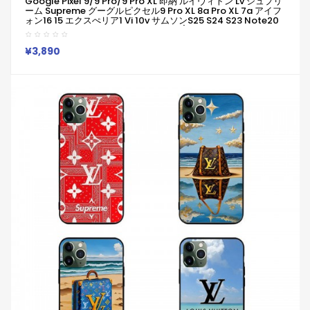
Google Pixel 9/9 Pro/9 Pro XL 即納 ルイヴィトン Lv シュプリ
ーム Supreme グーグルピクセル9 Pro XL 8a Pro XL 7a アイフ
ォン16 15 エクスぺリア1 Vi 10v サムソンs25 S24 S23 Note20
ケース ブランド Galaxya55 A54 S23/S24 Ultraケースルイヴ
ィトン Lv シュプリーム Supremeピクセル 8a Pro 7a
6/7/6a/9a ブランドケース
¥3,890