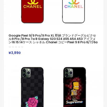
Google Pixel 9/9 Pro/9 Pro XL 即納 ブランドグーグルピクセ
ル9 Pro /8 Pro 7a 8 Galaxy S23 S24 A55 A54 A53 アイフォ
ン16 15 14ケース シャネル Chanel コピーPixel 9 8 Pro 6/7/6a
Xperia 1v 10viケース シャネル Chanel Google Pixel 6 7 8 8
Pro 9aケースギャラクシーS25 S24 S23 S22 S20+ Ultraケース
男女兼用
¥3,890