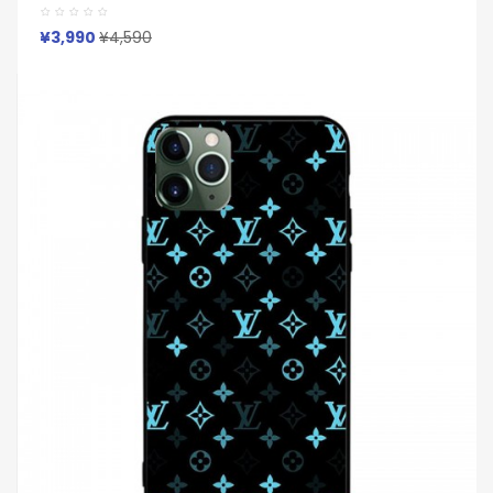
Galaxya55 A54 S23/S24 Ultraケースルイヴィトン Lvピクセ
ル 8a Pro 7a 6/7/6a/9a ブランドケース Iphone16 15/14/13
保護カバー男女兼用ジャケット型人気
¥3,990
¥4,590