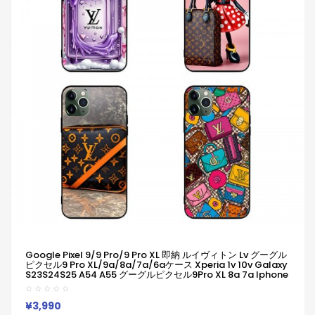
Google Pixel 9/9 Pro/9 Pro XL 即納 ルイヴィトン Lv グーグル
ピクセル9 Pro XL/9a/8a/7a/6aケース Xperia 1v 10v Galaxy
S23S24S25 A54 A55 グーグルピクセル9Pro XL 8a 7a Iphone
14 15 16 Pro Maxケース ルイヴィトン Lv ブランドGoogle Pixel
6a 7a 8a 8 Pro 9aスマホケース
Iphone/Galaxy/Google/Xperia/Pixelなど全機種対応
¥3,990