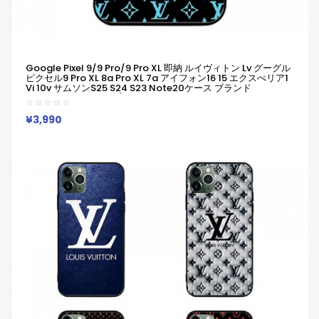
Google Pixel 9/9 Pro/9 Pro XL 即納 ルイヴィトン Lv グーグル
ピクセル9 Pro XL 8a Pro XL 7a アイフォン16 15 エクスぺリア1
Vi 10v サムソンs25 S24 S23 Note20ケース ブランド
Galaxya55 A54 S23/S24 Ultraケースルイヴィトン Lvピクセ
ル 8a Pro 7a 6/7/6a/9a ブランドケース 男女兼用 人気
Iphone/Galaxy/Xperia/Google Pixelなど全機種対応
¥3,990