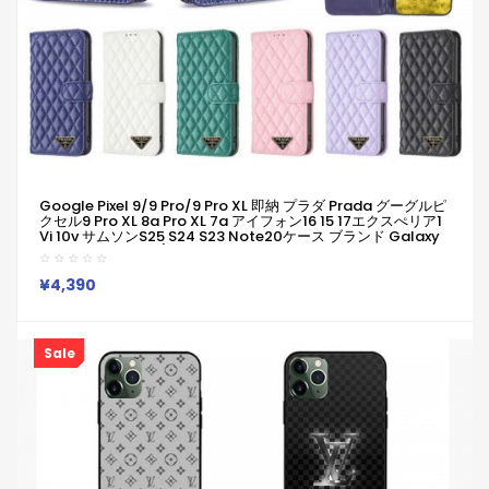
Google Pixel 9/9 Pro/9 Pro XL 即納 プラダ Prada グーグルピ
クセル9 Pro XL 8a Pro XL 7a アイフォン16 15 17エクスぺリア1
Vi 10v サムソンs25 S24 S23 Note20ケース ブランド Galaxy
A55 A54 A56 S25/S24 Ultraケースプラダ Pradaピクセル 8a
Pro 7a 6/7/6a/9a ブランドケース Iphone17 16 15/14/13 保護
カバー男女兼用
¥4,390
Sale