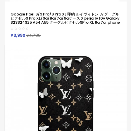
Google Pixel 9/9 Pro/9 Pro XL 即納 ルイヴィトン Lv グーグル
ピクセル9 Pro XL/9a/8a/7a/6aケース Xperia 1v 10v Galaxy
S23S24S25 A54 A55 グーグルピクセル9Pro XL 8a 7a Iphone
14 15 16 Pro Maxケース ルイヴィトン Lv ブランドGoogle Pixel
6a 7a 8a 8 Pro 9aスマホケース
Iphone/Galaxy/Google/Xperia/Pixelなど全機種対応
¥3,990
¥4,790