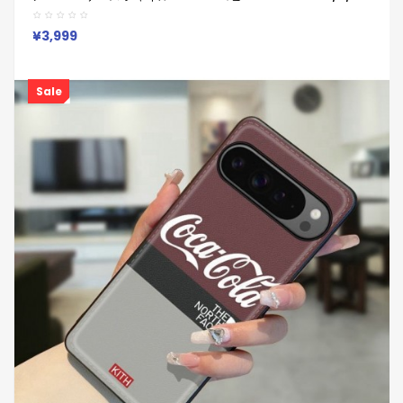
Xperia 1v 10viケース シャネル Chanel Google Pixel 6 7 8 8
Pro 9aケースギャラクシーS25 S24 S23 S22 S20+ Ultraケース
男女兼用
¥3,999
Sale