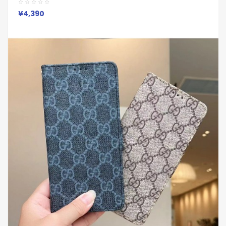
Pro 7a 6/7/6a/9a ブランドケース Iphone17 16 15/14/13 保護
カバー男女兼用
¥4,390