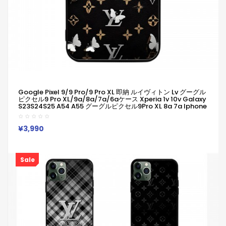
Google Pixel 9/9 Pro/9 Pro XL 即納 ルイヴィトン Lv グーグル
ピクセル9 Pro XL/9a/8a/7a/6aケース Xperia 1v 10v Galaxy
S23S24S25 A54 A55 グーグルピクセル9Pro XL 8a 7a Iphone
14 15 16 Pro Maxケース ルイヴィトン Lv ブランドGoogle Pixel
6a 7a 8a 8 Pro 9aスマホケース
Iphone/Galaxy/Google/Xperia/Pixelなど全機種対応
¥3,990
Sale