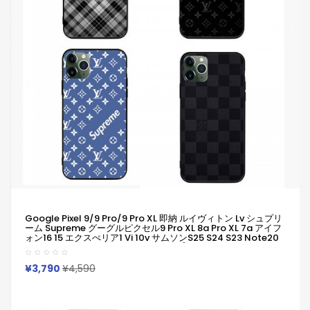
Google Pixel 9/9 Pro/9 Pro XL 即納 ルイヴィトン Lv シュプリ
ーム Supreme グーグルピクセル9 Pro XL 8a Pro XL 7a アイフ
ォン16 15 エクスぺリア1 Vi 10v サムソンs25 S24 S23 Note20
ケース ブランド Galaxya55 A54 S23/S24 Ultraケースルイヴ
ィトン Lv シュプリーム Supremeピクセル 8a Pro 7a
6/7/6a/9a ケース
¥3,790
¥4,590